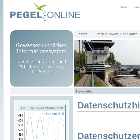
Hilfe
Link
Start
Pegelauswahl über Karte
Newsletter
Datenschutzh
Elbe - Cuxhaven Steubenhöft
Datenschutzer