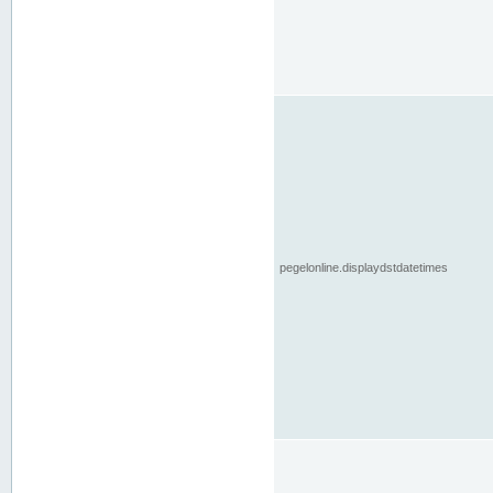
pegelonline.displaydstdatetimes