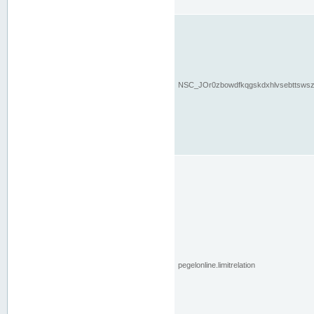
NSC_JOr0zbowdfkqgskdxhlvsebttsws
pegelonline.limitrelation