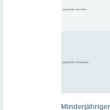
pegelonline.favorites
pegelonline.lastupdate
Minderjährige