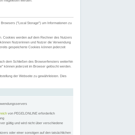
tten mitgelesen werden.
Browsers ("Local Storage") um Informationen zu
n. Cookies werden auf dem Rechner des Nutzers
 können Nutzerinnen und Nutzer die Verwendung
ereits gespeicherte Cookies können jederzeit
nach dem Schließen des Browserfensters weiterhin
e" können jederzeit im Browser gelöscht werden.
stellung der Webseite zu gewährleisten. Dies
Anwendungsservers
reich
von PEGELONLINE erforderlich
zung
rver gültig und wird nicht über verschiedene
utzers oder einer sonstigen auf den tatsächlichen