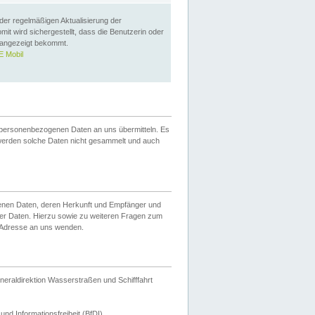
 der regelmäßigen Aktualisierung der
omit wird sichergestellt, dass die Benutzerin oder
 angezeigt bekommt.
 Mobil
 personenbezogenen Daten an uns übermitteln. Es
werden solche Daten nicht gesammelt und auch
ogenen Daten, deren Herkunft und Empfänger und
er Daten. Hierzu sowie zu weiteren Fragen zum
 Adresse an uns wenden.
neraldirektion Wasserstraßen und Schifffahrt
nd Informationsfreiheit (BfDI).