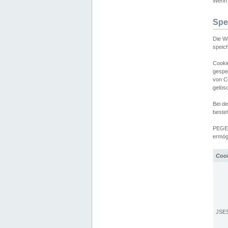
Wenn d
Spe
Die W
speic
Cooki
gespe
von C
gelös
Bei d
beste
PEGEL
ermögl
Coo
JSE