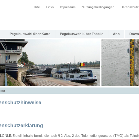
Hilfe
Links
Impressum
Nutzungsbedingungen
Datenschutz
Pegelauswahl über Karte
Pegelauswahl über Tabelle
Abo
Down
tter
enschutzhinweise
enschutzerklärung
ONLINE stellt Inhalte bereit, die nach § 2, Abs. 2 des Telemediengesetzes (TMG) als Teled