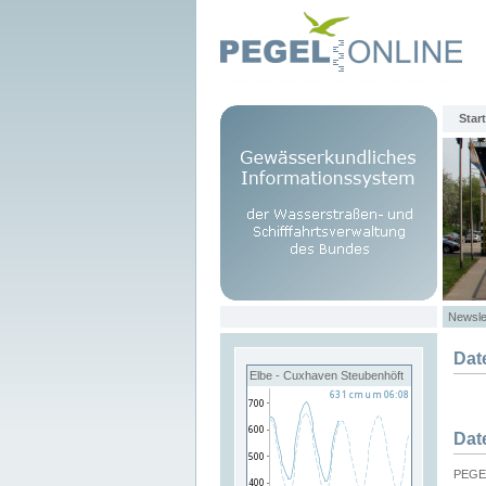
Start
Newsle
Dat
Elbe - Cuxhaven Steubenhöft
Dat
PEGEL