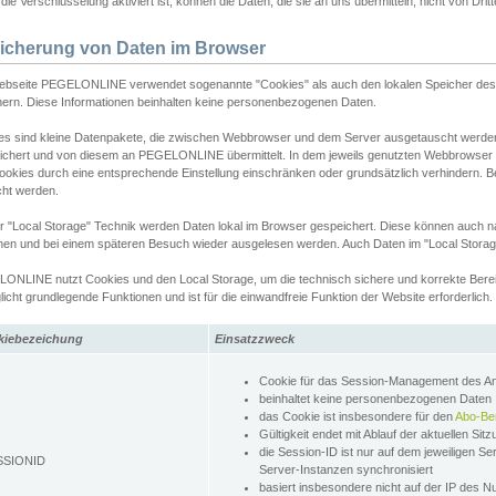
ie Verschlüsselung aktiviert ist, können die Daten, die sie an uns übermitteln, nicht von Dri
icherung von Daten im Browser
ebseite PEGELONLINE verwendet sogenannte "Cookies" als auch den lokalen Speicher des 
hern. Diese Informationen beinhalten keine personenbezogenen Daten.
es sind kleine Datenpakete, die zwischen Webbrowser und dem Server ausgetauscht werde
ichert und von diesem an PEGELONLINE übermittelt. In dem jeweils genutzten Webbrowser
ookies durch eine entsprechende Einstellung einschränken oder grundsätzlich verhindern. B
cht werden.
er "Local Storage" Technik werden Daten lokal im Browser gespeichert. Diese können auch 
hen und bei einem späteren Besuch wieder ausgelesen werden. Auch Daten im "Local Storag
ONLINE nutzt Cookies und den Local Storage, um die technisch sichere und korrekte Bereit
icht grundlegende Funktionen und ist für die einwandfreie Funktion der Website erforderlich.
kiebezeichung
Einsatzzweck
Cookie für das Session-Management des 
beinhaltet keine personenbezogenen Daten
das Cookie ist insbesondere für den
Abo-Be
Gültigkeit endet mit Ablauf der aktuellen Sit
die Session-ID ist nur auf dem jeweiligen Se
SSIONID
Server-Instanzen synchronisiert
basiert insbesondere nicht auf der IP des N