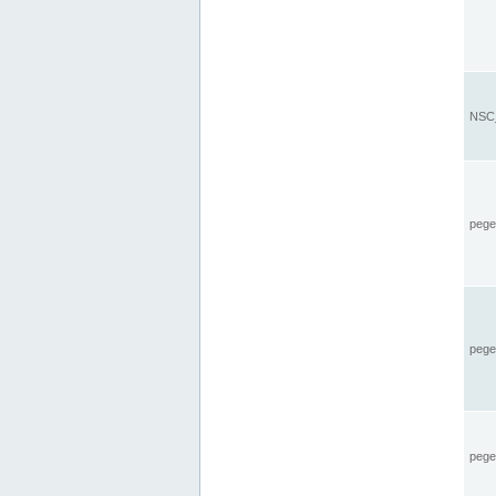
NSC_
pegel
pege
pegel