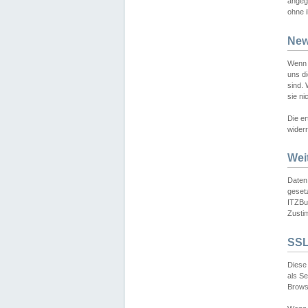
angeg
ohne i
New
Wenn 
uns d
sind.
sie ni
Die er
widerr
Wei
Daten,
gesetz
ITZBun
Zusti
SSL
Diese 
als S
Browse