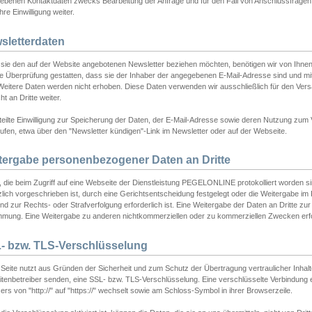
ebenen Kontaktdaten zwecks Bearbeitung der Anfrage und für den Fall von Anschlussfragen b
hre Einwilligung weiter.
sletterdaten
sie den auf der Website angebotenen Newsletter beziehen möchten, benötigen wir von Ihnen
ie Überprüfung gestatten, dass sie der Inhaber der angegebenen E-Mail-Adresse sind und m
 Weitere Daten werden nicht erhoben. Diese Daten verwenden wir ausschließlich für den Ver
cht an Dritte weiter.
teilte Einwilligung zur Speicherung der Daten, der E-Mail-Adresse sowie deren Nutzung zum
ufen, etwa über den "Newsletter kündigen"-Link im Newsletter oder auf der Webseite.
tergabe personenbezogener Daten an Dritte
 die beim Zugriff auf eine Webseite der Dienstleistung PEGELONLINE protokolliert worden sind
lich vorgeschrieben ist, durch eine Gerichtsentscheidung festgelegt oder die Weitergabe im Fa
d zur Rechts- oder Strafverfolgung erforderlich ist. Eine Weitergabe der Daten an Dritte zur 
mmung. Eine Weitergabe zu anderen nichtkommerziellen oder zu kommerziellen Zwecken erfol
- bzw. TLS-Verschlüsselung
Seite nutzt aus Gründen der Sicherheit und zum Schutz der Übertragung vertraulicher Inhalte
eitenbetreiber senden, eine SSL- bzw. TLS-Verschlüsselung. Eine verschlüsselte Verbindung 
rs von "http://" auf "https://" wechselt sowie am Schloss-Symbol in ihrer Browserzeile.