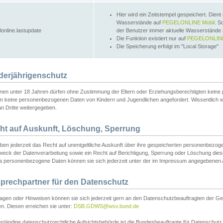
Hier wird ein Zeitstempel gespeichert. Dient
Wasserstände auf
PEGELONLINE Mobil
. S
lonline.lastupdate
der Benutzer immer aktuelle Wasserstände
Die Funktion existiert nur auf
PEGELONLINE
Die Speicherung erfolgt im "Local Storage"
derjährigenschutz
nen unter 18 Jahren dürfen ohne Zustimmung der Eltern oder Erziehungsberechtigten keine
n keine personenbezogenen Daten von Kindern und Jugendlichen angefordert. Wissentlich 
an Dritte weitergegeben.
ht auf Auskunft, Löschung, Sperrung
aben jederzeit das Recht auf unentgeltliche Auskunft über ihre gespeicherten personenbez
weck der Datenverarbeitung sowie ein Recht auf Berichtigung, Sperrung oder Löschung dies
 personenbezogene Daten können sie sich jederzeit unter der im Impressum angegebenen
prechpartner für den Datenschutz
ragen oder Hinweisen können sie sich jederzeit gern an den Datenschutzbeauftragten der Ge
n. Diesen erreichen sie unter:
DSB.GDWS@wsv.bund.de
ständige datenschutzrechtliche Aufsichtsbehörde ist die Bundesbeauftragte für Datenschutz u