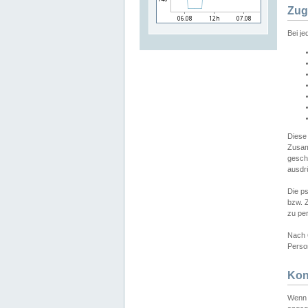
Zug
Bei j
Diese
Zusam
gesch
ausdrü
Die p
bzw. 
zu pe
Nach 
Person
Kon
Wenn 