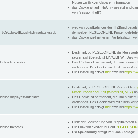
Nutzer zurückverfolgbaren Information
das Cookie ist auf HttpOnly gesetzt und dam
von "session theft")
wird von LoadBalancer des ITZBund gesetzt
JOr0zbowdfkqgskdxhlvsebttswszdq
demselben PEGELONLINE Knoten geleitetet w
das Cookie wird mit einem Verfallsdatum vo
Bestimmt, ob PEGELONLINE die Messwer
setzen soll (Default ist MNW/MHW). Dies wirk
online.limitrelation
Das Cookie ist permanent, d.h. nach einem 
vorhanden. Das Cookie wird mit einem Verfa
Die Einstellung erfolgt
hier
bzw. bei
https://w
Bestimmt, ob PEGELONLINE Zeitpunkte in
Mitteleuropäischer Zeit (Winterzeit, MEZ)
anz
lonline.displaydstdatetimes
Das Cookie ist permanent, d.h. nach einem 
vorhanden. Das Cookie wird mit einem Verfa
Die Einstellung erfolgt
hier
bzw. bei
https://w
Dient der Speicherung von Pegelfavoriten 
online.favorites
Die Funktion existiert nur auf
PEGELONLINE
Die Speicherung erfolgt im "Local Storage"