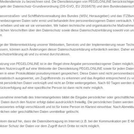
s Mediendienste zu bezeichnen sind. Die Dienstleistungen von PEGELONLINE berücksichtigen
egeln der Datenschutz-Grundverordnung (DS-GVO, EU 2016/679) und dem Bundesdatensc
asserstraßen- und Schifffahrtsverwaltung des Bundes (WSV, Herausgeber) und das ITZBund
nenbezogenen Daten sehr ernst und behandeln ihre personenbezogenen Daten vertraulich. W
 erheben und wie wir sie verwenden. Wir haben technische und organisatorische Maßnahmen g
zlichen Vorschriften über den Datenschutz sowie diese Datenschutzerklärung sowohl von uns
n.
ge der Weiterentwicklung unserer Webseiten, Services und der Implementierung neuer Techn
ssern, können auch Änderungen dieser Datenschutzerklärung erforderlich werden. Daher emp
schutzerklärung ab und zu erneut durchzulesen.
utzung von PEGELONLINE ist in der Regel ohne Angabe personenbezogener Daten möglich.
edem Nutzerzugriff auf eine Webseite der Dienstleistung PEGELONLINE sowie für jeden Dat
en in einer Protokolldatei pseudonymisiert gespeichert. Diese Daten sind nicht personenbez
statistisch ausgewertet, um Zugriffstrends zu erkennen und das Angebot entsprechend zu 
mit persönlichen Daten verknüpft und nicht an Dritte weitergegeben. Nach 60 Tagen werden d
ückverfolgung auf eine spezifische Person ist dann nicht mehr möglich.
Ausnahme innerhalb des Internetangebotes bildet die Eingabe persönlicher oder geschäftlic
 Daten durch den Nutzer erfolgt dabei ausdrücklich freiwillig. Die persönlichen Daten werden
asswortes erfolgt verschlüsselt und ist für keine Person im Klartext einsehbar. Nach Abmel
lichen oder geschäftlichen Daten unmittelbar gelöscht.
isen darauf hin, dass die Datenübertragung im Internet (z.B. bei der Kommunikation per E-Ma
loser Schutz der Daten vor dem Zugriff durch Dritte ist nicht möglich.