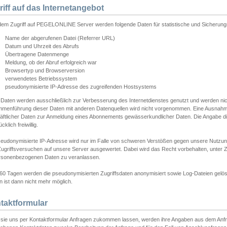
riff auf das Internetangebot
edem Zugriff auf PEGELONLINE Server werden folgende Daten für statistische und Sicherun
Name der abgerufenen Datei (Referrer URL)
Datum und Uhrzeit des Abrufs
Übertragene Datenmenge
Meldung, ob der Abruf erfolgreich war
Browsertyp und Browserversion
verwendetes Betriebssystem
pseudonymisierte IP-Adresse des zugreifenden Hostsystems
 Daten werden ausschließlich zur Verbesserung des Internetdienstes genutzt und werden ni
menführung dieser Daten mit anderen Datenquellen wird nicht vorgenommen. Eine Ausnahme 
äftlicher Daten zur Anmeldung eines Abonnements gewässerkundlicher Daten. Die Angabe die
cklich freiwillig.
seudonymisierte IP-Adresse wird nur im Falle von schweren Verstößen gegen unsere Nutzun
Zugriffsversuchen auf unsere Server ausgewertet. Dabei wird das Recht vorbehalten, unter Z
rsonenbezogenen Daten zu veranlassen.
60 Tagen werden die pseudonymisierten Zugriffsdaten anonymisiert sowie Log-Dateien gelösc
 ist dann nicht mehr möglich.
taktformular
sie uns per Kontaktformular Anfragen zukommen lassen, werden ihre Angaben aus dem Anfrag