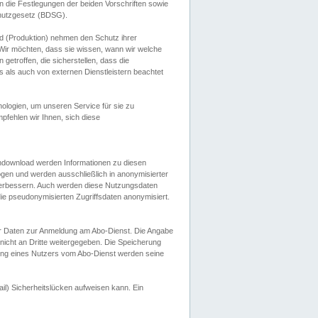
 die Festlegungen der beiden Vorschriften sowie
hutzgesetz (BDSG).
 (Produktion) nehmen den Schutz ihrer
ir möchten, dass sie wissen, wann wir welche
etroffen, die sicherstellen, dass die
 als auch von externen Dienstleistern beachtet
ologien, um unseren Service für sie zu
fehlen wir Ihnen, sich diese
endownload werden Informationen zu diesen
ogen und werden ausschließlich in anonymisierter
verbessern. Auch werden diese Nutzungsdaten
ie pseudonymisierten Zugriffsdaten anonymisiert.
her Daten zur Anmeldung am Abo-Dienst. Die Angabe
 nicht an Dritte weitergegeben. Die Speicherung
dung eines Nutzers vom Abo-Dienst werden seine
il) Sicherheitslücken aufweisen kann. Ein