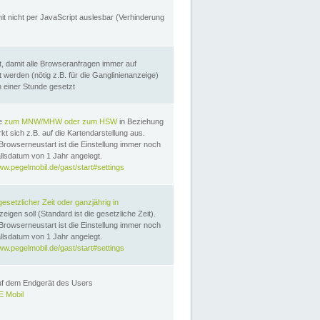
it nicht per JavaScript auslesbar (Verhinderung
, damit alle Browseranfragen immer auf
erden (nötig z.B. für die Ganglinienanzeige)
n einer Stunde gesetzt
te
zum MNW/MHW oder zum HSW
in Beziehung
t sich z.B. auf die Kartendarstellung aus.
Browserneustart ist die Einstellung immer noch
llsdatum von 1 Jahr angelegt.
ww.pegelmobil.de/gast/start#settings
gesetzlicher Zeit oder ganzjährig in
eigen soll (Standard ist die gesetzliche Zeit).
Browserneustart ist die Einstellung immer noch
llsdatum von 1 Jahr angelegt.
ww.pegelmobil.de/gast/start#settings
auf dem Endgerät des Users
 Mobil