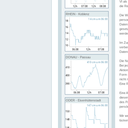
VI al
die R
RHEIN - Koblenz
Die W
perso
Daten
geset
werde
Im Zu
verbe
Daten
DONAU - Passau
Die N
Bei j
Aktion
Form 
nicht 
Eine R
Eine 
dieser
ODER - Eisenhüttenstadt
des P
persön
Wir we
lücken