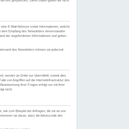
ei uns gespeichert. Diese Daten geben wir nicht
 eine E-Mail-Adresse sowie Informationen, welche
it dem Empfang des Newsletters einverstanden
sand der angeforderten Informationen und geben
 Versand des Newsletters können sie jederzeit
, werden an Dritte nur übermittelt, soweit dies
lle von Angriffen auf die Internetinfrastruktur des
Beantwortung ihrer Fragen erfolgt nur mit ihrer
gt nicht.
, wie zum Beispiel der Anfragen, die sie an uns
erkennen sie daran, dass die Adresszeile des