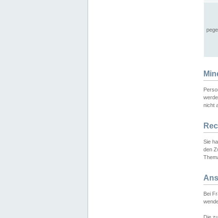
pege
Min
Perso
werde
nicht 
Rec
Sie h
den Z
Thema
Ans
Bei F
wende
Die zu