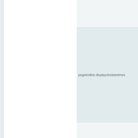
pegelonline.displaydstdatetimes