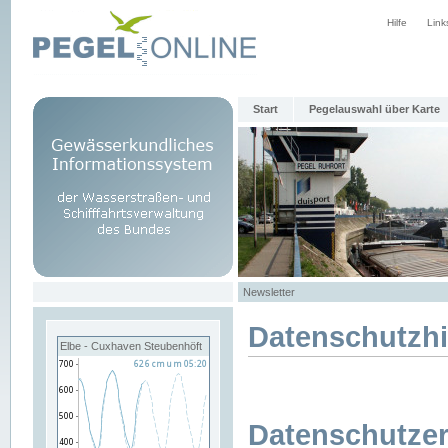
Hilfe
Link
Start
Pegelauswahl über Karte
Newsletter
Datenschutzh
Elbe - Cuxhaven Steubenhöft
Datenschutzer