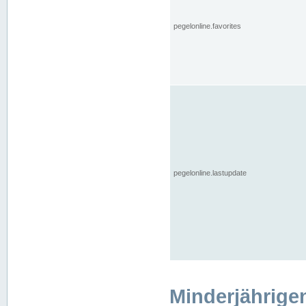
pegelonline.favorites
pegelonline.lastupdate
Minderjährige