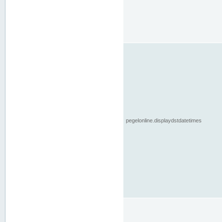
pegelonline.displaydstdatetimes