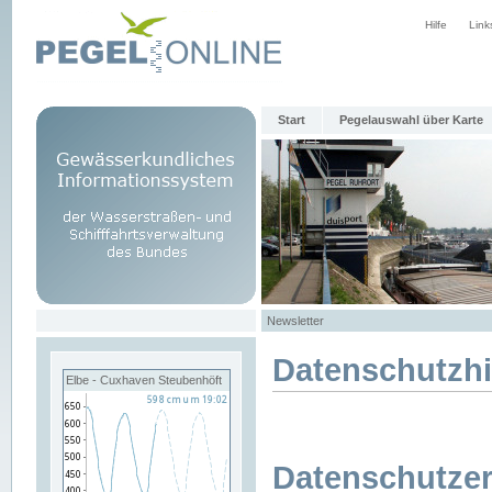
Hilfe
Link
Start
Pegelauswahl über Karte
Newsletter
Datenschutzh
Elbe - Cuxhaven Steubenhöft
Datenschutzer