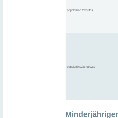
pegelonline.favorites
pegelonline.lastupdate
Minderjährige