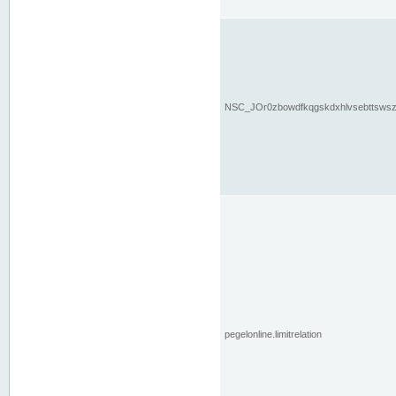
NSC_JOr0zbowdfkqgskdxhlvsebttsws
pegelonline.limitrelation