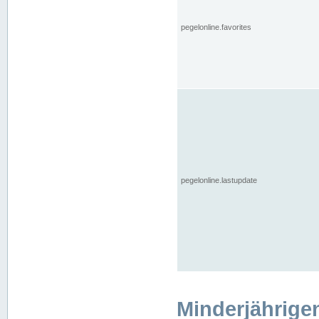
pegelonline.favorites
pegelonline.lastupdate
Minderjährige