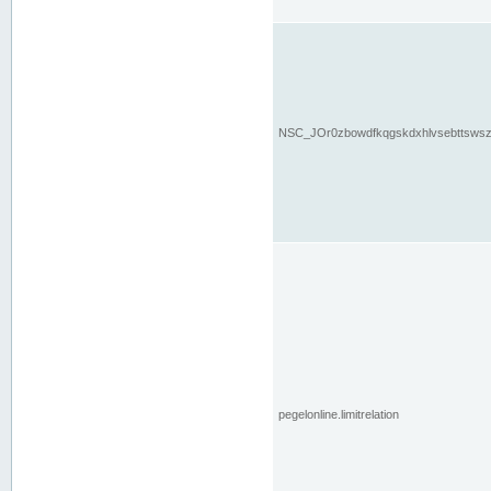
NSC_JOr0zbowdfkqgskdxhlvsebttsws
pegelonline.limitrelation