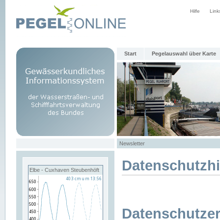
Hilfe
Link
Start
Pegelauswahl über Karte
Newsletter
Datenschutzh
Elbe - Cuxhaven Steubenhöft
Datenschutzer