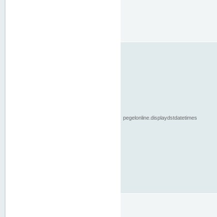
pegelonline.displaydstdatetimes