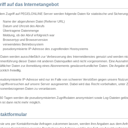
riff auf das Internetangebot
edem Zugriff auf PEGELONLINE Server werden folgende Daten für statistische und Sicherun
Name der abgerufenen Datei (Referrer URL)
Datum und Uhrzeit des Abrufs
Übertragene Datenmenge
Meldung, ob der Abruf erfolgreich war
Browsertyp und Browserversion
verwendetes Betriebssystem
pseudonymisierte IP-Adresse des zugreifenden Hostsystems
 Daten werden ausschließlich zur Verbesserung des Internetdienstes genutzt und werden ni
menführung dieser Daten mit anderen Datenquellen wird nicht vorgenommen. Eine Ausnahme 
äftlicher Daten zur Anmeldung eines Abonnements gewässerkundlicher Daten. Die Angabe die
cklich freiwillig.
seudonymisierte IP-Adresse wird nur im Falle von schweren Verstößen gegen unsere Nutzun
Zugriffsversuchen auf unsere Server ausgewertet. Dabei wird das Recht vorbehalten, unter Z
rsonenbezogenen Daten zu veranlassen.
60 Tagen werden die pseudonymisierten Zugriffsdaten anonymisiert sowie Log-Dateien gelösc
 ist dann nicht mehr möglich.
taktformular
sie uns per Kontaktformular Anfragen zukommen lassen, werden ihre Angaben aus dem Anfrag