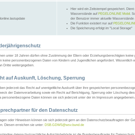
Hier wird ein Zeitstempel gespeichert. Dient
Wasserstände auf
PEGELONLINE Mobil
. S
lonline.lastupdate
der Benutzer immer aktuelle Wasserstände
Die Funktion existiert nur auf
PEGELONLINE
Die Speicherung erfolgt im "Local Storage"
derjährigenschutz
nen unter 18 Jahren dürfen ohne Zustimmung der Eltern oder Erziehungsberechtigten keine
n keine personenbezogenen Daten von Kindern und Jugendlichen angefordert. Wissentlich 
an Dritte weitergegeben.
ht auf Auskunft, Löschung, Sperrung
aben jederzeit das Recht auf unentgeltliche Auskunft über ihre gespeicherten personenbez
weck der Datenverarbeitung sowie ein Recht auf Berichtigung, Sperrung oder Löschung dies
 personenbezogene Daten können sie sich jederzeit unter der im Impressum angegebenen
prechpartner für den Datenschutz
ragen oder Hinweisen können sie sich jederzeit gern an den Datenschutzbeauftragten der Ge
n. Diesen erreichen sie unter:
DSB.GDWS@wsv.bund.de
ständige datenschutzrechtliche Aufsichtsbehörde ist die Bundesbeauftragte für Datenschutz u