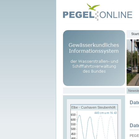
Start
Newsle
Dat
Elbe - Cuxhaven Steubenhöft
Dat
PEGEL