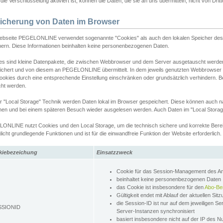
ie Verschlüsselung aktiviert ist, können die Daten, die sie an uns übermitteln, nicht von Dri
icherung von Daten im Browser
ebseite PEGELONLINE verwendet sogenannte "Cookies" als auch den lokalen Speicher des 
hern. Diese Informationen beinhalten keine personenbezogenen Daten.
es sind kleine Datenpakete, die zwischen Webbrowser und dem Server ausgetauscht werde
ichert und von diesem an PEGELONLINE übermittelt. In dem jeweils genutzten Webbrowser
ookies durch eine entsprechende Einstellung einschränken oder grundsätzlich verhindern. B
cht werden.
er "Local Storage" Technik werden Daten lokal im Browser gespeichert. Diese können auch 
hen und bei einem späteren Besuch wieder ausgelesen werden. Auch Daten im "Local Storag
ONLINE nutzt Cookies und den Local Storage, um die technisch sichere und korrekte Bereit
icht grundlegende Funktionen und ist für die einwandfreie Funktion der Website erforderlich.
kiebezeichung
Einsatzzweck
Cookie für das Session-Management des 
beinhaltet keine personenbezogenen Daten
das Cookie ist insbesondere für den
Abo-Be
Gültigkeit endet mit Ablauf der aktuellen Sit
die Session-ID ist nur auf dem jeweiligen Se
SSIONID
Server-Instanzen synchronisiert
basiert insbesondere nicht auf der IP des N