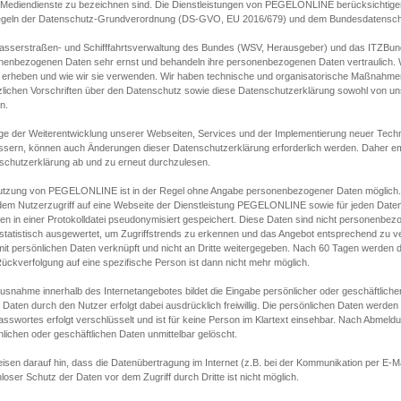
s Mediendienste zu bezeichnen sind. Die Dienstleistungen von PEGELONLINE berücksichtigen
egeln der Datenschutz-Grundverordnung (DS-GVO, EU 2016/679) und dem Bundesdatensc
asserstraßen- und Schifffahrtsverwaltung des Bundes (WSV, Herausgeber) und das ITZBund
nenbezogenen Daten sehr ernst und behandeln ihre personenbezogenen Daten vertraulich. W
 erheben und wie wir sie verwenden. Wir haben technische und organisatorische Maßnahmen g
zlichen Vorschriften über den Datenschutz sowie diese Datenschutzerklärung sowohl von uns
n.
ge der Weiterentwicklung unserer Webseiten, Services und der Implementierung neuer Techn
ssern, können auch Änderungen dieser Datenschutzerklärung erforderlich werden. Daher emp
schutzerklärung ab und zu erneut durchzulesen.
utzung von PEGELONLINE ist in der Regel ohne Angabe personenbezogener Daten möglich.
edem Nutzerzugriff auf eine Webseite der Dienstleistung PEGELONLINE sowie für jeden Dat
en in einer Protokolldatei pseudonymisiert gespeichert. Diese Daten sind nicht personenbez
statistisch ausgewertet, um Zugriffstrends zu erkennen und das Angebot entsprechend zu 
mit persönlichen Daten verknüpft und nicht an Dritte weitergegeben. Nach 60 Tagen werden d
ückverfolgung auf eine spezifische Person ist dann nicht mehr möglich.
Ausnahme innerhalb des Internetangebotes bildet die Eingabe persönlicher oder geschäftlic
 Daten durch den Nutzer erfolgt dabei ausdrücklich freiwillig. Die persönlichen Daten werden
asswortes erfolgt verschlüsselt und ist für keine Person im Klartext einsehbar. Nach Abmel
lichen oder geschäftlichen Daten unmittelbar gelöscht.
isen darauf hin, dass die Datenübertragung im Internet (z.B. bei der Kommunikation per E-Ma
loser Schutz der Daten vor dem Zugriff durch Dritte ist nicht möglich.