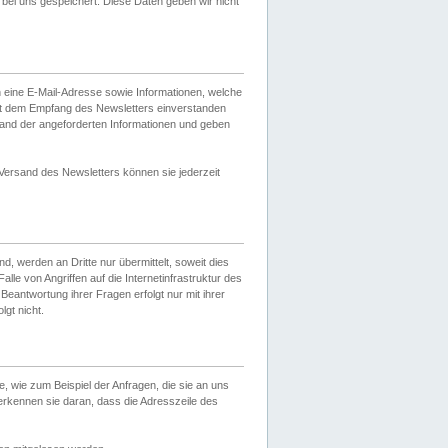
ei uns gespeichert. Diese Daten geben wir nicht
 eine E-Mail-Adresse sowie Informationen, welche
it dem Empfang des Newsletters einverstanden
sand der angeforderten Informationen und geben
 Versand des Newsletters können sie jederzeit
, werden an Dritte nur übermittelt, soweit dies
lle von Angriffen auf die Internetinfrastruktur des
Beantwortung ihrer Fragen erfolgt nur mit ihrer
gt nicht.
, wie zum Beispiel der Anfragen, die sie an uns
erkennen sie daran, dass die Adresszeile des