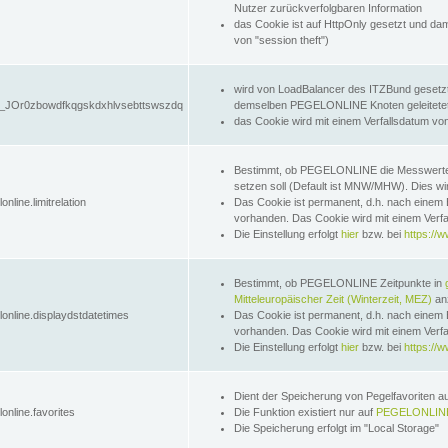
Nutzer zurückverfolgbaren Information
das Cookie ist auf HttpOnly gesetzt und dam
von "session theft")
wird von LoadBalancer des ITZBund gesetzt
JOr0zbowdfkqgskdxhlvsebttswszdq
demselben PEGELONLINE Knoten geleitetet w
das Cookie wird mit einem Verfallsdatum vo
Bestimmt, ob PEGELONLINE die Messwer
setzen soll (Default ist MNW/MHW). Dies wirk
online.limitrelation
Das Cookie ist permanent, d.h. nach einem 
vorhanden. Das Cookie wird mit einem Verfa
Die Einstellung erfolgt
hier
bzw. bei
https://w
Bestimmt, ob PEGELONLINE Zeitpunkte in
Mitteleuropäischer Zeit (Winterzeit, MEZ)
anz
lonline.displaydstdatetimes
Das Cookie ist permanent, d.h. nach einem 
vorhanden. Das Cookie wird mit einem Verfa
Die Einstellung erfolgt
hier
bzw. bei
https://w
Dient der Speicherung von Pegelfavoriten 
online.favorites
Die Funktion existiert nur auf
PEGELONLINE
Die Speicherung erfolgt im "Local Storage"