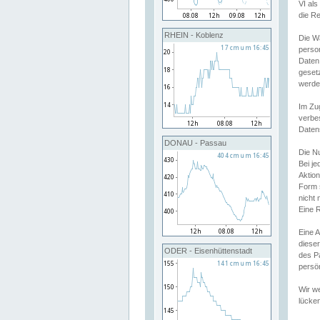
VI al
die R
RHEIN - Koblenz
Die W
perso
Daten
geset
werde
Im Zu
verbe
Daten
DONAU - Passau
Die N
Bei j
Aktion
Form 
nicht 
Eine R
Eine 
dieser
ODER - Eisenhüttenstadt
des P
persön
Wir we
lücken