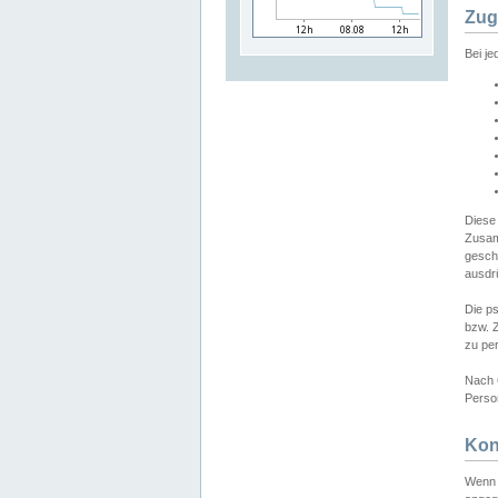
Zug
Bei j
Diese
Zusam
gesch
ausdrü
Die p
bzw. 
zu pe
Nach 
Person
Kon
Wenn 