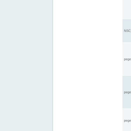
NSC_
pegel
pege
pegel