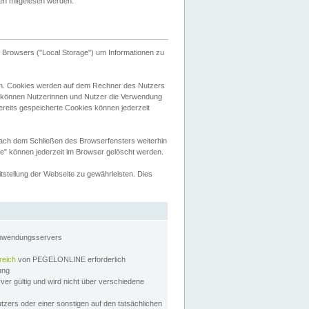
tten mitgelesen werden.
Browsers ("Local Storage") um Informationen zu
n. Cookies werden auf dem Rechner des Nutzers
 können Nutzerinnen und Nutzer die Verwendung
ereits gespeicherte Cookies können jederzeit
nach dem Schließen des Browserfensters weiterhin
e" können jederzeit im Browser gelöscht werden.
stellung der Webseite zu gewährleisten. Dies
Anwendungsservers
reich
von PEGELONLINE erforderlich
zung
rver gültig und wird nicht über verschiedene
utzers oder einer sonstigen auf den tatsächlichen