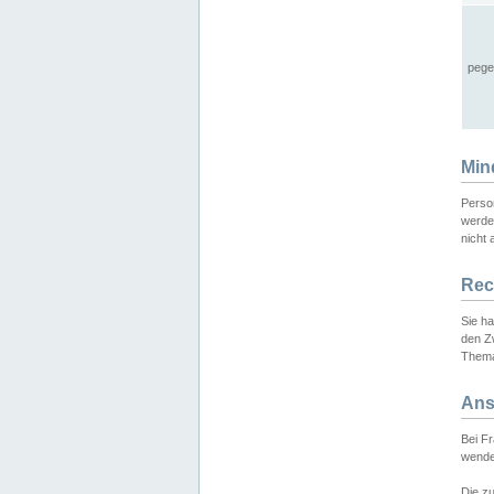
pege
Min
Perso
werde
nicht 
Rec
Sie h
den Z
Thema
Ans
Bei F
wende
Die zu