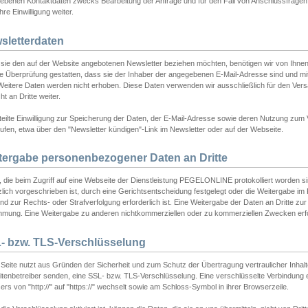
ebenen Kontaktdaten zwecks Bearbeitung der Anfrage und für den Fall von Anschlussfragen b
hre Einwilligung weiter.
sletterdaten
sie den auf der Website angebotenen Newsletter beziehen möchten, benötigen wir von Ihnen
ie Überprüfung gestatten, dass sie der Inhaber der angegebenen E-Mail-Adresse sind und m
 Weitere Daten werden nicht erhoben. Diese Daten verwenden wir ausschließlich für den Ver
cht an Dritte weiter.
teilte Einwilligung zur Speicherung der Daten, der E-Mail-Adresse sowie deren Nutzung zum
ufen, etwa über den "Newsletter kündigen"-Link im Newsletter oder auf der Webseite.
tergabe personenbezogener Daten an Dritte
 die beim Zugriff auf eine Webseite der Dienstleistung PEGELONLINE protokolliert worden sind
lich vorgeschrieben ist, durch eine Gerichtsentscheidung festgelegt oder die Weitergabe im Fa
d zur Rechts- oder Strafverfolgung erforderlich ist. Eine Weitergabe der Daten an Dritte zur 
mmung. Eine Weitergabe zu anderen nichtkommerziellen oder zu kommerziellen Zwecken erfol
- bzw. TLS-Verschlüsselung
Seite nutzt aus Gründen der Sicherheit und zum Schutz der Übertragung vertraulicher Inhalte
eitenbetreiber senden, eine SSL- bzw. TLS-Verschlüsselung. Eine verschlüsselte Verbindung 
rs von "http://" auf "https://" wechselt sowie am Schloss-Symbol in ihrer Browserzeile.