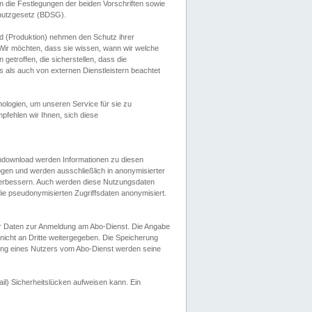
 die Festlegungen der beiden Vorschriften sowie
hutzgesetz (BDSG).
 (Produktion) nehmen den Schutz ihrer
ir möchten, dass sie wissen, wann wir welche
etroffen, die sicherstellen, dass die
 als auch von externen Dienstleistern beachtet
ologien, um unseren Service für sie zu
fehlen wir Ihnen, sich diese
endownload werden Informationen zu diesen
ogen und werden ausschließlich in anonymisierter
verbessern. Auch werden diese Nutzungsdaten
ie pseudonymisierten Zugriffsdaten anonymisiert.
her Daten zur Anmeldung am Abo-Dienst. Die Angabe
 nicht an Dritte weitergegeben. Die Speicherung
dung eines Nutzers vom Abo-Dienst werden seine
il) Sicherheitslücken aufweisen kann. Ein