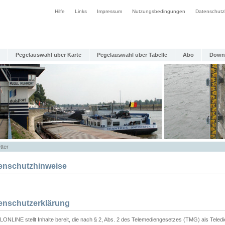
Hilfe
Links
Impressum
Nutzungsbedingungen
Datenschutz
Pegelauswahl über Karte
Pegelauswahl über Tabelle
Abo
Down
tter
enschutzhinweise
enschutzerklärung
ONLINE stellt Inhalte bereit, die nach § 2, Abs. 2 des Telemediengesetzes (TMG) als Teled