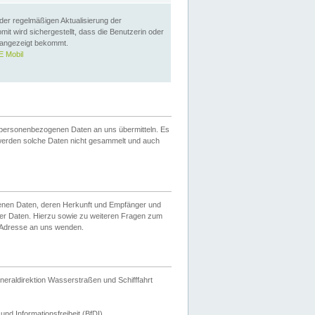
 der regelmäßigen Aktualisierung der
omit wird sichergestellt, dass die Benutzerin oder
 angezeigt bekommt.
 Mobil
 personenbezogenen Daten an uns übermitteln. Es
werden solche Daten nicht gesammelt und auch
ogenen Daten, deren Herkunft und Empfänger und
er Daten. Hierzu sowie zu weiteren Fragen zum
 Adresse an uns wenden.
neraldirektion Wasserstraßen und Schifffahrt
nd Informationsfreiheit (BfDI).