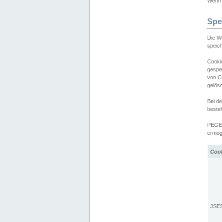
Wenn d
Spe
Die W
speic
Cooki
gespe
von C
gelös
Bei d
beste
PEGEL
ermögl
Coo
JSE