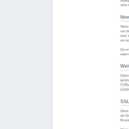
angeg
ohne i
New
Wenn 
uns d
sind.
sie ni
Die er
widerr
Wei
Daten,
gesetz
ITZBun
Zusti
SSL
Diese 
als S
Browse