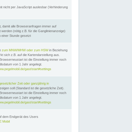
it nicht per JavaScript auslesbar (Verhinderung
, damit alle Browseranfragen immer auf
erden (nötig z.B. für die Ganglinienanzeige)
n einer Stunde gesetzt
te
zum MNW/MHW oder zum HSW
in Beziehung
t sich z.B. auf die Kartendarstellung aus.
Browserneustart ist die Einstellung immer noch
llsdatum von 1 Jahr angelegt.
ww.pegelmobil.de/gast/start#settings
gesetzlicher Zeit oder ganzjährig in
eigen soll (Standard ist die gesetzliche Zeit).
Browserneustart ist die Einstellung immer noch
llsdatum von 1 Jahr angelegt.
ww.pegelmobil.de/gast/start#settings
auf dem Endgerät des Users
 Mobil