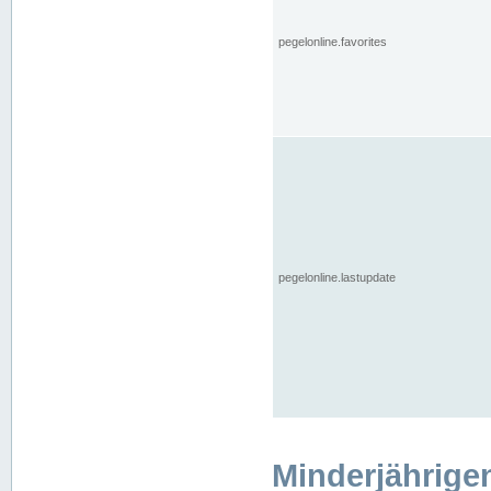
pegelonline.favorites
pegelonline.lastupdate
Minderjährige