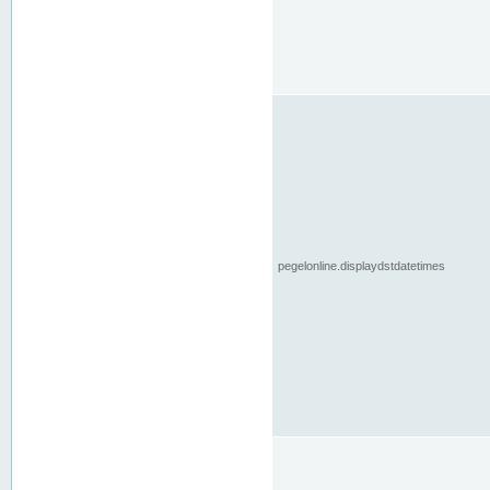
pegelonline.displaydstdatetimes