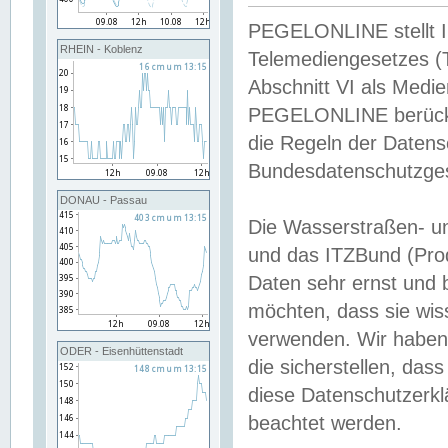
PEGELONLINE stellt Inh
RHEIN - Koblenz
Telemediengesetzes (
Abschnitt VI als Medie
PEGELONLINE berücksi
die Regeln der Date
Bundesdatenschutzge
DONAU - Passau
Die Wasserstraßen- u
und das ITZBund (Pro
Daten sehr ernst und 
möchten, dass sie wis
verwenden. Wir haben
ODER - Eisenhüttenstadt
die sicherstellen, das
diese Datenschutzerkl
beachtet werden.