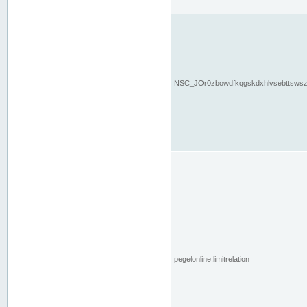
NSC_JOr0zbowdfkqgskdxhlvsebttsws
pegelonline.limitrelation