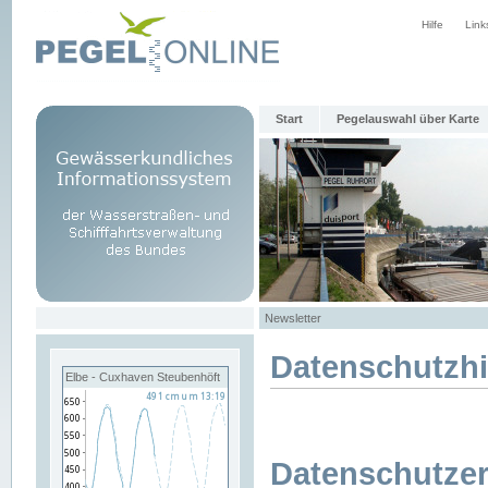
Hilfe
Link
Start
Pegelauswahl über Karte
Newsletter
Datenschutzh
Elbe - Cuxhaven Steubenhöft
Datenschutzer