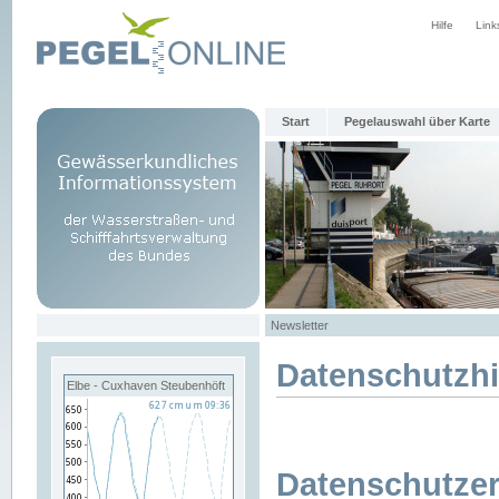
Hilfe
Link
Start
Pegelauswahl über Karte
Newsletter
Datenschutzh
Elbe - Cuxhaven Steubenhöft
Datenschutzer