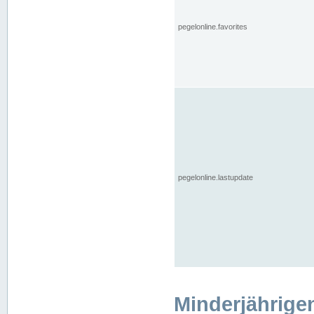
pegelonline.favorites
pegelonline.lastupdate
Minderjährige