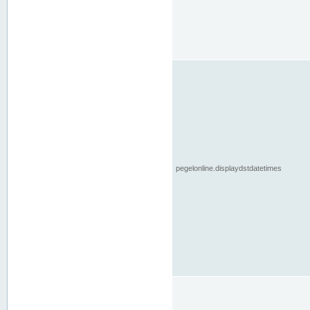
pegelonline.displaydstdatetimes