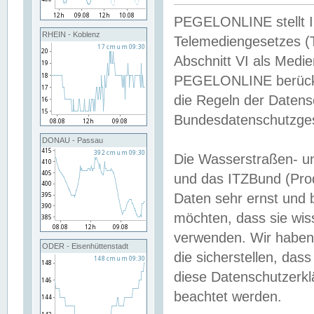
PEGELONLINE stellt Inh
RHEIN - Koblenz
Telemediengesetzes (
Abschnitt VI als Medie
PEGELONLINE berücksi
die Regeln der Date
Bundesdatenschutzge
DONAU - Passau
Die Wasserstraßen- u
und das ITZBund (Pro
Daten sehr ernst und 
möchten, dass sie wis
verwenden. Wir haben
ODER - Eisenhüttenstadt
die sicherstellen, das
diese Datenschutzerkl
beachtet werden.