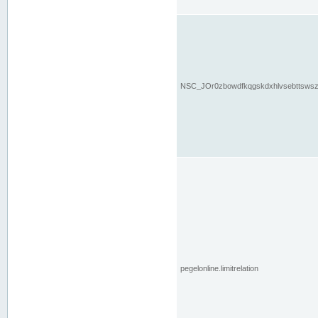
NSC_JOr0zbowdfkqgskdxhlvsebttsws
pegelonline.limitrelation