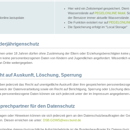
Hier wird ein Zeitstempel gespeichert. Dient
Wasserstände auf
PEGELONLINE Mobil
. S
lonline.lastupdate
der Benutzer immer aktuelle Wasserstände
Die Funktion existiert nur auf
PEGELONLINE
Die Speicherung erfolgt im "Local Storage"
derjährigenschutz
nen unter 18 Jahren dürfen ohne Zustimmung der Eltern oder Erziehungsberechtigten keine
n keine personenbezogenen Daten von Kindern und Jugendlichen angefordert. Wissentlich 
an Dritte weitergegeben.
ht auf Auskunft, Löschung, Sperrung
aben jederzeit das Recht auf unentgeltliche Auskunft über ihre gespeicherten personenbez
weck der Datenverarbeitung sowie ein Recht auf Berichtigung, Sperrung oder Löschung dies
 personenbezogene Daten können sie sich jederzeit unter der im Impressum angegebenen
prechpartner für den Datenschutz
ragen oder Hinweisen können sie sich jederzeit gern an den Datenschutzbeauftragten der Ge
n. Diesen erreichen sie unter:
DSB.GDWS@wsv.bund.de
ständige datenschutzrechtliche Aufsichtsbehörde ist die Bundesbeauftragte für Datenschutz u