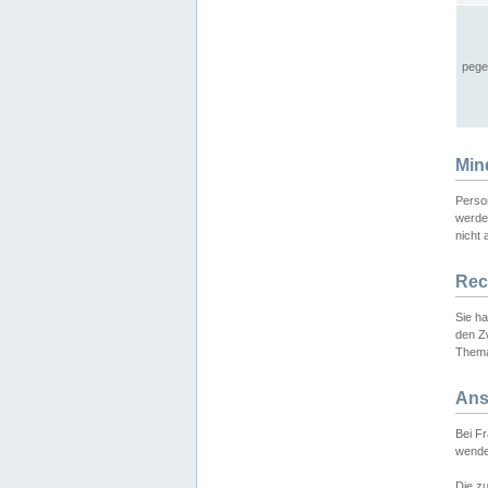
pege
Min
Perso
werde
nicht 
Rec
Sie h
den Z
Thema
Ans
Bei F
wende
Die zu