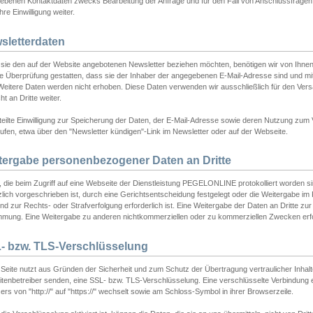
ebenen Kontaktdaten zwecks Bearbeitung der Anfrage und für den Fall von Anschlussfragen b
hre Einwilligung weiter.
sletterdaten
sie den auf der Website angebotenen Newsletter beziehen möchten, benötigen wir von Ihnen
ie Überprüfung gestatten, dass sie der Inhaber der angegebenen E-Mail-Adresse sind und m
 Weitere Daten werden nicht erhoben. Diese Daten verwenden wir ausschließlich für den Ver
cht an Dritte weiter.
teilte Einwilligung zur Speicherung der Daten, der E-Mail-Adresse sowie deren Nutzung zum
ufen, etwa über den "Newsletter kündigen"-Link im Newsletter oder auf der Webseite.
tergabe personenbezogener Daten an Dritte
 die beim Zugriff auf eine Webseite der Dienstleistung PEGELONLINE protokolliert worden sind
lich vorgeschrieben ist, durch eine Gerichtsentscheidung festgelegt oder die Weitergabe im Fa
d zur Rechts- oder Strafverfolgung erforderlich ist. Eine Weitergabe der Daten an Dritte zur 
mmung. Eine Weitergabe zu anderen nichtkommerziellen oder zu kommerziellen Zwecken erfol
- bzw. TLS-Verschlüsselung
Seite nutzt aus Gründen der Sicherheit und zum Schutz der Übertragung vertraulicher Inhalte
eitenbetreiber senden, eine SSL- bzw. TLS-Verschlüsselung. Eine verschlüsselte Verbindung 
rs von "http://" auf "https://" wechselt sowie am Schloss-Symbol in ihrer Browserzeile.