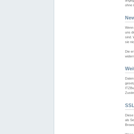
angeg
ohne i
New
Wenn 
uns d
sind.
sie ni
Die er
widerr
Wei
Daten,
gesetz
ITZBun
Zusti
SSL
Diese 
als S
Browse