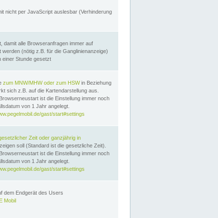
it nicht per JavaScript auslesbar (Verhinderung
, damit alle Browseranfragen immer auf
erden (nötig z.B. für die Ganglinienanzeige)
n einer Stunde gesetzt
te
zum MNW/MHW oder zum HSW
in Beziehung
t sich z.B. auf die Kartendarstellung aus.
Browserneustart ist die Einstellung immer noch
llsdatum von 1 Jahr angelegt.
ww.pegelmobil.de/gast/start#settings
gesetzlicher Zeit oder ganzjährig in
eigen soll (Standard ist die gesetzliche Zeit).
Browserneustart ist die Einstellung immer noch
llsdatum von 1 Jahr angelegt.
ww.pegelmobil.de/gast/start#settings
auf dem Endgerät des Users
 Mobil