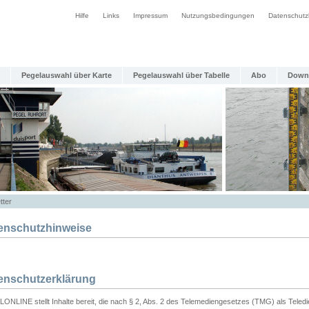
Hilfe
Links
Impressum
Nutzungsbedingungen
Datenschutz
Pegelauswahl über Karte
Pegelauswahl über Tabelle
Abo
Down
tter
enschutzhinweise
enschutzerklärung
ONLINE stellt Inhalte bereit, die nach § 2, Abs. 2 des Telemediengesetzes (TMG) als Teled