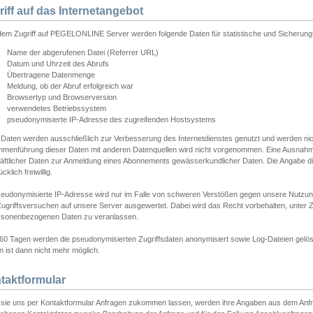
riff auf das Internetangebot
edem Zugriff auf PEGELONLINE Server werden folgende Daten für statistische und Sicherun
Name der abgerufenen Datei (Referrer URL)
Datum und Uhrzeit des Abrufs
Übertragene Datenmenge
Meldung, ob der Abruf erfolgreich war
Browsertyp und Browserversion
verwendetes Betriebssystem
pseudonymisierte IP-Adresse des zugreifenden Hostsystems
 Daten werden ausschließlich zur Verbesserung des Internetdienstes genutzt und werden ni
menführung dieser Daten mit anderen Datenquellen wird nicht vorgenommen. Eine Ausnahme 
äftlicher Daten zur Anmeldung eines Abonnements gewässerkundlicher Daten. Die Angabe die
cklich freiwillig.
seudonymisierte IP-Adresse wird nur im Falle von schweren Verstößen gegen unsere Nutzun
Zugriffsversuchen auf unsere Server ausgewertet. Dabei wird das Recht vorbehalten, unter Z
rsonenbezogenen Daten zu veranlassen.
60 Tagen werden die pseudonymisierten Zugriffsdaten anonymisiert sowie Log-Dateien gelösc
 ist dann nicht mehr möglich.
taktformular
sie uns per Kontaktformular Anfragen zukommen lassen, werden ihre Angaben aus dem Anfrag