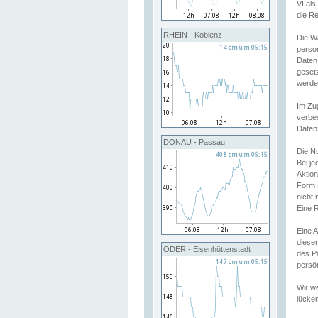
VI al
die R
RHEIN - Koblenz
Die W
perso
Daten
geset
werde
Im Zu
verbe
Daten
DONAU - Passau
Die N
Bei j
Aktion
Form 
nicht 
Eine R
Eine 
dieser
ODER - Eisenhüttenstadt
des P
persön
Wir we
lücken