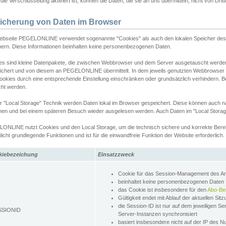
ie Verschlüsselung aktiviert ist, können die Daten, die sie an uns übermitteln, nicht von Dri
icherung von Daten im Browser
ebseite PEGELONLINE verwendet sogenannte "Cookies" als auch den lokalen Speicher des 
hern. Diese Informationen beinhalten keine personenbezogenen Daten.
es sind kleine Datenpakete, die zwischen Webbrowser und dem Server ausgetauscht werde
ichert und von diesem an PEGELONLINE übermittelt. In dem jeweils genutzten Webbrowser
ookies durch eine entsprechende Einstellung einschränken oder grundsätzlich verhindern. B
cht werden.
er "Local Storage" Technik werden Daten lokal im Browser gespeichert. Diese können auch 
hen und bei einem späteren Besuch wieder ausgelesen werden. Auch Daten im "Local Storag
ONLINE nutzt Cookies und den Local Storage, um die technisch sichere und korrekte Bereit
icht grundlegende Funktionen und ist für die einwandfreie Funktion der Website erforderlich.
kiebezeichung
Einsatzzweck
Cookie für das Session-Management des 
beinhaltet keine personenbezogenen Daten
das Cookie ist insbesondere für den
Abo-Be
Gültigkeit endet mit Ablauf der aktuellen Sit
die Session-ID ist nur auf dem jeweiligen Se
SSIONID
Server-Instanzen synchronisiert
basiert insbesondere nicht auf der IP des N