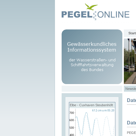
Start
Newsle
Dat
Elbe - Cuxhaven Steubenhöft
Dat
PEGEL