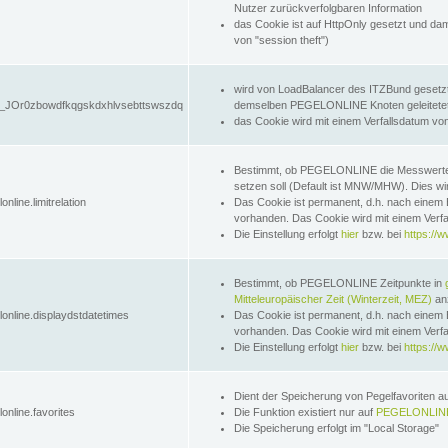
Nutzer zurückverfolgbaren Information
das Cookie ist auf HttpOnly gesetzt und dam
von "session theft")
wird von LoadBalancer des ITZBund gesetzt
JOr0zbowdfkqgskdxhlvsebttswszdq
demselben PEGELONLINE Knoten geleitetet w
das Cookie wird mit einem Verfallsdatum vo
Bestimmt, ob PEGELONLINE die Messwer
setzen soll (Default ist MNW/MHW). Dies wirk
online.limitrelation
Das Cookie ist permanent, d.h. nach einem 
vorhanden. Das Cookie wird mit einem Verfa
Die Einstellung erfolgt
hier
bzw. bei
https://w
Bestimmt, ob PEGELONLINE Zeitpunkte in
Mitteleuropäischer Zeit (Winterzeit, MEZ)
anz
lonline.displaydstdatetimes
Das Cookie ist permanent, d.h. nach einem 
vorhanden. Das Cookie wird mit einem Verfa
Die Einstellung erfolgt
hier
bzw. bei
https://w
Dient der Speicherung von Pegelfavoriten 
online.favorites
Die Funktion existiert nur auf
PEGELONLINE
Die Speicherung erfolgt im "Local Storage"