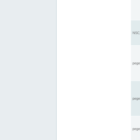
NSC_
pegel
pege
pegel