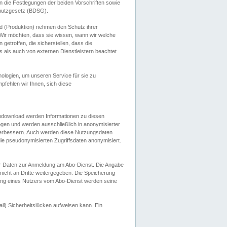
 die Festlegungen der beiden Vorschriften sowie
hutzgesetz (BDSG).
 (Produktion) nehmen den Schutz ihrer
ir möchten, dass sie wissen, wann wir welche
etroffen, die sicherstellen, dass die
 als auch von externen Dienstleistern beachtet
ologien, um unseren Service für sie zu
fehlen wir Ihnen, sich diese
endownload werden Informationen zu diesen
ogen und werden ausschließlich in anonymisierter
verbessern. Auch werden diese Nutzungsdaten
ie pseudonymisierten Zugriffsdaten anonymisiert.
her Daten zur Anmeldung am Abo-Dienst. Die Angabe
 nicht an Dritte weitergegeben. Die Speicherung
dung eines Nutzers vom Abo-Dienst werden seine
il) Sicherheitslücken aufweisen kann. Ein