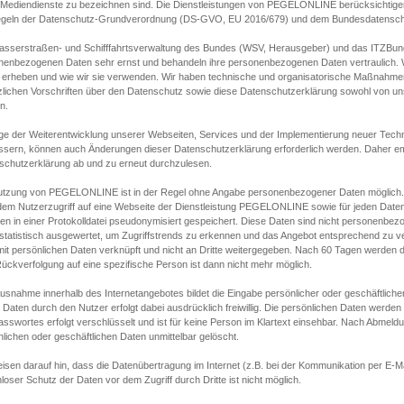
s Mediendienste zu bezeichnen sind. Die Dienstleistungen von PEGELONLINE berücksichtigen
egeln der Datenschutz-Grundverordnung (DS-GVO, EU 2016/679) und dem Bundesdatensc
asserstraßen- und Schifffahrtsverwaltung des Bundes (WSV, Herausgeber) und das ITZBund
nenbezogenen Daten sehr ernst und behandeln ihre personenbezogenen Daten vertraulich. W
 erheben und wie wir sie verwenden. Wir haben technische und organisatorische Maßnahmen g
zlichen Vorschriften über den Datenschutz sowie diese Datenschutzerklärung sowohl von uns
n.
ge der Weiterentwicklung unserer Webseiten, Services und der Implementierung neuer Techn
ssern, können auch Änderungen dieser Datenschutzerklärung erforderlich werden. Daher emp
schutzerklärung ab und zu erneut durchzulesen.
utzung von PEGELONLINE ist in der Regel ohne Angabe personenbezogener Daten möglich.
edem Nutzerzugriff auf eine Webseite der Dienstleistung PEGELONLINE sowie für jeden Dat
en in einer Protokolldatei pseudonymisiert gespeichert. Diese Daten sind nicht personenbez
statistisch ausgewertet, um Zugriffstrends zu erkennen und das Angebot entsprechend zu 
mit persönlichen Daten verknüpft und nicht an Dritte weitergegeben. Nach 60 Tagen werden d
ückverfolgung auf eine spezifische Person ist dann nicht mehr möglich.
Ausnahme innerhalb des Internetangebotes bildet die Eingabe persönlicher oder geschäftlic
 Daten durch den Nutzer erfolgt dabei ausdrücklich freiwillig. Die persönlichen Daten werden
asswortes erfolgt verschlüsselt und ist für keine Person im Klartext einsehbar. Nach Abmel
lichen oder geschäftlichen Daten unmittelbar gelöscht.
isen darauf hin, dass die Datenübertragung im Internet (z.B. bei der Kommunikation per E-Ma
loser Schutz der Daten vor dem Zugriff durch Dritte ist nicht möglich.