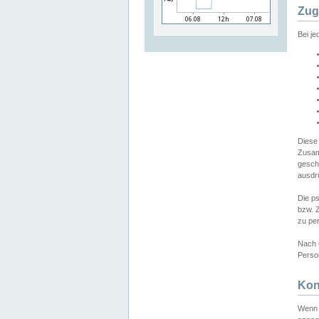
Zug
Bei j
Diese
Zusam
gesch
ausdrü
Die p
bzw. 
zu pe
Nach 
Person
Kon
Wenn 