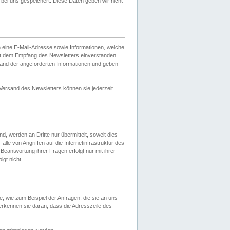
ei uns gespeichert. Diese Daten geben wir nicht
 eine E-Mail-Adresse sowie Informationen, welche
it dem Empfang des Newsletters einverstanden
sand der angeforderten Informationen und geben
 Versand des Newsletters können sie jederzeit
, werden an Dritte nur übermittelt, soweit dies
lle von Angriffen auf die Internetinfrastruktur des
Beantwortung ihrer Fragen erfolgt nur mit ihrer
gt nicht.
, wie zum Beispiel der Anfragen, die sie an uns
erkennen sie daran, dass die Adresszeile des