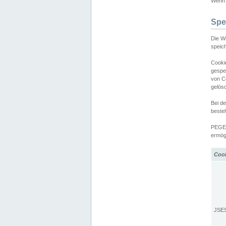
Wenn d
Spe
Die W
speic
Cooki
gespe
von C
gelös
Bei d
beste
PEGEL
ermögl
Coo
JSE