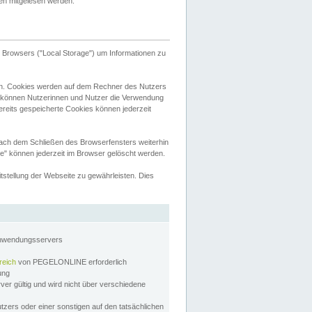
tten mitgelesen werden.
Browsers ("Local Storage") um Informationen zu
n. Cookies werden auf dem Rechner des Nutzers
 können Nutzerinnen und Nutzer die Verwendung
ereits gespeicherte Cookies können jederzeit
nach dem Schließen des Browserfensters weiterhin
e" können jederzeit im Browser gelöscht werden.
stellung der Webseite zu gewährleisten. Dies
Anwendungsservers
reich
von PEGELONLINE erforderlich
zung
rver gültig und wird nicht über verschiedene
utzers oder einer sonstigen auf den tatsächlichen