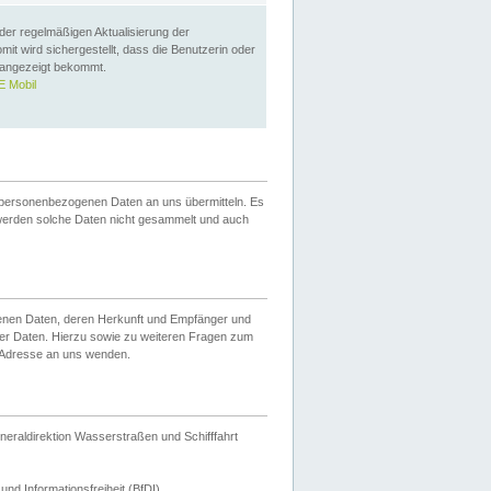
 der regelmäßigen Aktualisierung der
omit wird sichergestellt, dass die Benutzerin oder
 angezeigt bekommt.
 Mobil
 personenbezogenen Daten an uns übermitteln. Es
werden solche Daten nicht gesammelt und auch
ogenen Daten, deren Herkunft und Empfänger und
er Daten. Hierzu sowie zu weiteren Fragen zum
 Adresse an uns wenden.
neraldirektion Wasserstraßen und Schifffahrt
nd Informationsfreiheit (BfDI).