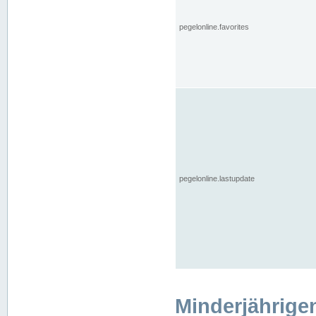
pegelonline.favorites
pegelonline.lastupdate
Minderjährige