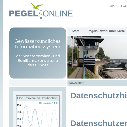
Hilfe
Link
Start
Pegelauswahl über Karte
Newsletter
Datenschutzh
Elbe - Cuxhaven Steubenhöft
Datenschutzer