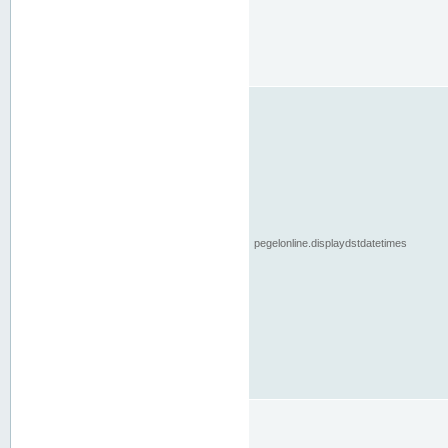
pegelonline.displaydstdatetimes