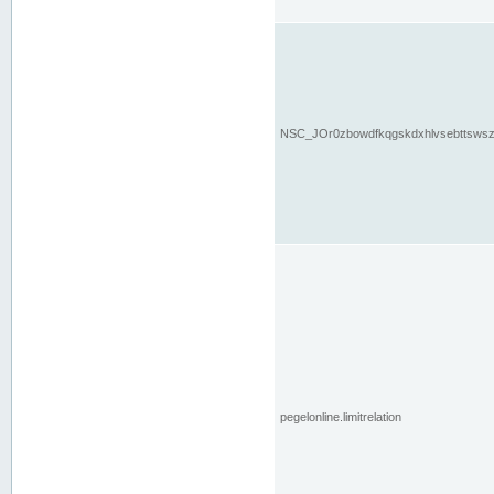
NSC_JOr0zbowdfkqgskdxhlvsebttsws
pegelonline.limitrelation