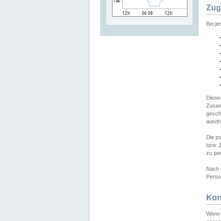
Zug
Bei j
Diese
Zusam
gesch
ausdrü
Die p
bzw. 
zu pe
Nach 
Person
Kon
Wenn 