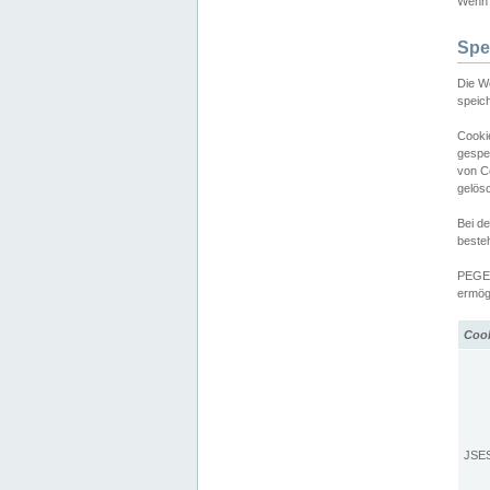
Wenn d
Spe
Die W
speic
Cooki
gespe
von C
gelös
Bei d
beste
PEGEL
ermögl
Coo
JSE