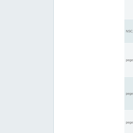
NSC_
pegel
pege
pegel