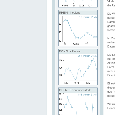
VI al
die R
RHEIN - Koblenz
Die W
perso
Daten
geset
werde
Im Zu
verbe
Daten
DONAU - Passau
Die N
Bei j
Aktion
Form 
nicht 
Eine R
Eine 
dieser
ODER - Eisenhüttenstadt
des P
persön
Wir we
lücken