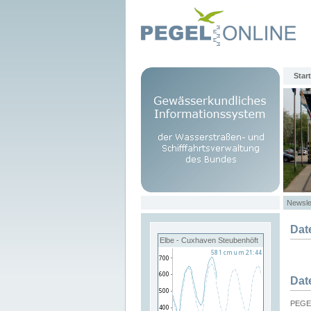
Start
Newsle
Dat
Elbe - Cuxhaven Steubenhöft
Dat
PEGEL