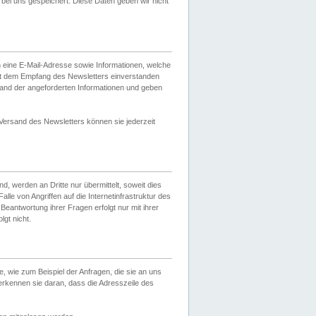
ei uns gespeichert. Diese Daten geben wir nicht
 eine E-Mail-Adresse sowie Informationen, welche
it dem Empfang des Newsletters einverstanden
sand der angeforderten Informationen und geben
 Versand des Newsletters können sie jederzeit
, werden an Dritte nur übermittelt, soweit dies
lle von Angriffen auf die Internetinfrastruktur des
Beantwortung ihrer Fragen erfolgt nur mit ihrer
gt nicht.
, wie zum Beispiel der Anfragen, die sie an uns
erkennen sie daran, dass die Adresszeile des