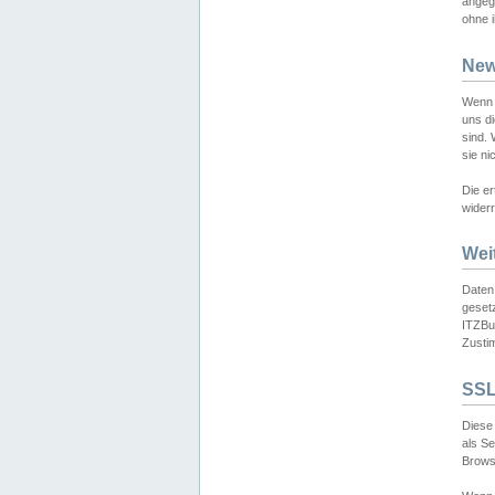
angeg
ohne i
New
Wenn 
uns d
sind.
sie ni
Die er
widerr
Wei
Daten,
gesetz
ITZBun
Zusti
SSL
Diese 
als S
Browse