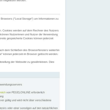
tten mitgelesen werden.
Browsers ("Local Storage") um Informationen zu
n. Cookies werden auf dem Rechner des Nutzers
 können Nutzerinnen und Nutzer die Verwendung
ereits gespeicherte Cookies können jederzeit
nach dem Schließen des Browserfensters weiterhin
e" können jederzeit im Browser gelöscht werden.
stellung der Webseite zu gewährleisten. Dies
Anwendungsservers
reich
von PEGELONLINE erforderlich
zung
rver gültig und wird nicht über verschiedene
utzers oder einer sonstigen auf den tatsächlichen