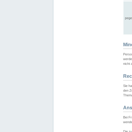
pege
Min
Perso
werde
nicht 
Rec
Sie h
den Z
Thema
Ans
Bei F
wende
Die zu