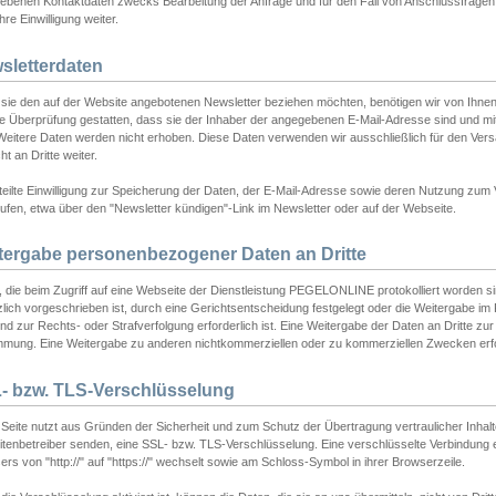
ebenen Kontaktdaten zwecks Bearbeitung der Anfrage und für den Fall von Anschlussfragen b
hre Einwilligung weiter.
sletterdaten
sie den auf der Website angebotenen Newsletter beziehen möchten, benötigen wir von Ihnen
ie Überprüfung gestatten, dass sie der Inhaber der angegebenen E-Mail-Adresse sind und m
 Weitere Daten werden nicht erhoben. Diese Daten verwenden wir ausschließlich für den Ver
cht an Dritte weiter.
teilte Einwilligung zur Speicherung der Daten, der E-Mail-Adresse sowie deren Nutzung zum
ufen, etwa über den "Newsletter kündigen"-Link im Newsletter oder auf der Webseite.
tergabe personenbezogener Daten an Dritte
 die beim Zugriff auf eine Webseite der Dienstleistung PEGELONLINE protokolliert worden sind
lich vorgeschrieben ist, durch eine Gerichtsentscheidung festgelegt oder die Weitergabe im Fa
d zur Rechts- oder Strafverfolgung erforderlich ist. Eine Weitergabe der Daten an Dritte zur 
mmung. Eine Weitergabe zu anderen nichtkommerziellen oder zu kommerziellen Zwecken erfol
- bzw. TLS-Verschlüsselung
Seite nutzt aus Gründen der Sicherheit und zum Schutz der Übertragung vertraulicher Inhalte
eitenbetreiber senden, eine SSL- bzw. TLS-Verschlüsselung. Eine verschlüsselte Verbindung 
rs von "http://" auf "https://" wechselt sowie am Schloss-Symbol in ihrer Browserzeile.