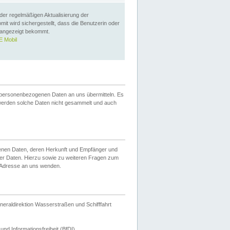
 der regelmäßigen Aktualisierung der
omit wird sichergestellt, dass die Benutzerin oder
 angezeigt bekommt.
 Mobil
 personenbezogenen Daten an uns übermitteln. Es
werden solche Daten nicht gesammelt und auch
ogenen Daten, deren Herkunft und Empfänger und
er Daten. Hierzu sowie zu weiteren Fragen zum
 Adresse an uns wenden.
neraldirektion Wasserstraßen und Schifffahrt
nd Informationsfreiheit (BfDI).