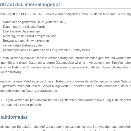
riff auf das Internetangebot
edem Zugriff auf PEGELONLINE Server werden folgende Daten für statistische und Sicherun
Name der abgerufenen Datei (Referrer URL)
Datum und Uhrzeit des Abrufs
Übertragene Datenmenge
Meldung, ob der Abruf erfolgreich war
Browsertyp und Browserversion
verwendetes Betriebssystem
pseudonymisierte IP-Adresse des zugreifenden Hostsystems
 Daten werden ausschließlich zur Verbesserung des Internetdienstes genutzt und werden ni
menführung dieser Daten mit anderen Datenquellen wird nicht vorgenommen. Eine Ausnahme 
äftlicher Daten zur Anmeldung eines Abonnements gewässerkundlicher Daten. Die Angabe die
cklich freiwillig.
seudonymisierte IP-Adresse wird nur im Falle von schweren Verstößen gegen unsere Nutzun
Zugriffsversuchen auf unsere Server ausgewertet. Dabei wird das Recht vorbehalten, unter Z
rsonenbezogenen Daten zu veranlassen.
60 Tagen werden die pseudonymisierten Zugriffsdaten anonymisiert sowie Log-Dateien gelösc
 ist dann nicht mehr möglich.
taktformular
sie uns per Kontaktformular Anfragen zukommen lassen, werden ihre Angaben aus dem Anfrag