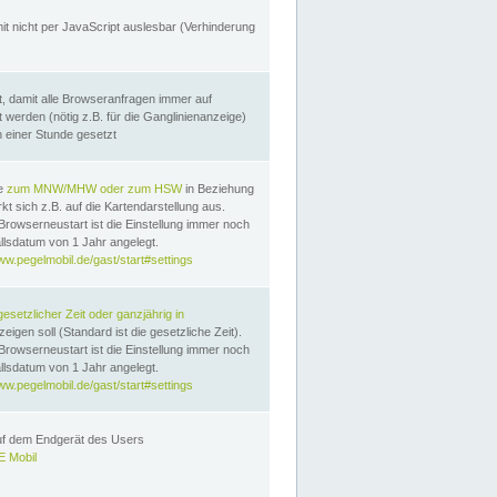
it nicht per JavaScript auslesbar (Verhinderung
, damit alle Browseranfragen immer auf
erden (nötig z.B. für die Ganglinienanzeige)
n einer Stunde gesetzt
te
zum MNW/MHW oder zum HSW
in Beziehung
t sich z.B. auf die Kartendarstellung aus.
Browserneustart ist die Einstellung immer noch
llsdatum von 1 Jahr angelegt.
ww.pegelmobil.de/gast/start#settings
gesetzlicher Zeit oder ganzjährig in
eigen soll (Standard ist die gesetzliche Zeit).
Browserneustart ist die Einstellung immer noch
llsdatum von 1 Jahr angelegt.
ww.pegelmobil.de/gast/start#settings
auf dem Endgerät des Users
 Mobil