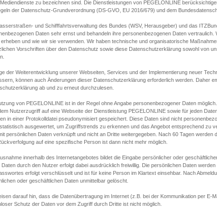
s Mediendienste zu bezeichnen sind. Die Dienstleistungen von PEGELONLINE berücksichtigen
egeln der Datenschutz-Grundverordnung (DS-GVO, EU 2016/679) und dem Bundesdatensc
asserstraßen- und Schifffahrtsverwaltung des Bundes (WSV, Herausgeber) und das ITZBund
nenbezogenen Daten sehr ernst und behandeln ihre personenbezogenen Daten vertraulich. W
 erheben und wie wir sie verwenden. Wir haben technische und organisatorische Maßnahmen g
zlichen Vorschriften über den Datenschutz sowie diese Datenschutzerklärung sowohl von uns
n.
ge der Weiterentwicklung unserer Webseiten, Services und der Implementierung neuer Techn
ssern, können auch Änderungen dieser Datenschutzerklärung erforderlich werden. Daher emp
schutzerklärung ab und zu erneut durchzulesen.
utzung von PEGELONLINE ist in der Regel ohne Angabe personenbezogener Daten möglich.
edem Nutzerzugriff auf eine Webseite der Dienstleistung PEGELONLINE sowie für jeden Dat
en in einer Protokolldatei pseudonymisiert gespeichert. Diese Daten sind nicht personenbez
statistisch ausgewertet, um Zugriffstrends zu erkennen und das Angebot entsprechend zu 
mit persönlichen Daten verknüpft und nicht an Dritte weitergegeben. Nach 60 Tagen werden d
ückverfolgung auf eine spezifische Person ist dann nicht mehr möglich.
Ausnahme innerhalb des Internetangebotes bildet die Eingabe persönlicher oder geschäftlic
 Daten durch den Nutzer erfolgt dabei ausdrücklich freiwillig. Die persönlichen Daten werden
asswortes erfolgt verschlüsselt und ist für keine Person im Klartext einsehbar. Nach Abmel
lichen oder geschäftlichen Daten unmittelbar gelöscht.
isen darauf hin, dass die Datenübertragung im Internet (z.B. bei der Kommunikation per E-Ma
loser Schutz der Daten vor dem Zugriff durch Dritte ist nicht möglich.