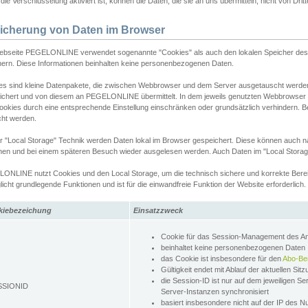
ie Verschlüsselung aktiviert ist, können die Daten, die sie an uns übermitteln, nicht von Dri
icherung von Daten im Browser
ebseite PEGELONLINE verwendet sogenannte "Cookies" als auch den lokalen Speicher des 
hern. Diese Informationen beinhalten keine personenbezogenen Daten.
es sind kleine Datenpakete, die zwischen Webbrowser und dem Server ausgetauscht werde
ichert und von diesem an PEGELONLINE übermittelt. In dem jeweils genutzten Webbrowser
ookies durch eine entsprechende Einstellung einschränken oder grundsätzlich verhindern. B
cht werden.
er "Local Storage" Technik werden Daten lokal im Browser gespeichert. Diese können auch 
hen und bei einem späteren Besuch wieder ausgelesen werden. Auch Daten im "Local Storag
ONLINE nutzt Cookies und den Local Storage, um die technisch sichere und korrekte Bereit
icht grundlegende Funktionen und ist für die einwandfreie Funktion der Website erforderlich.
kiebezeichung
Einsatzzweck
Cookie für das Session-Management des 
beinhaltet keine personenbezogenen Daten
das Cookie ist insbesondere für den
Abo-Be
Gültigkeit endet mit Ablauf der aktuellen Sit
die Session-ID ist nur auf dem jeweiligen Se
SSIONID
Server-Instanzen synchronisiert
basiert insbesondere nicht auf der IP des N