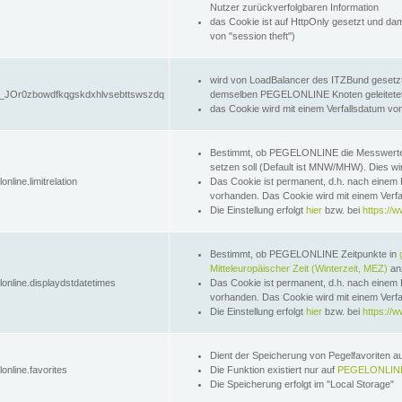
Nutzer zurückverfolgbaren Information
das Cookie ist auf HttpOnly gesetzt und dam
von "session theft")
wird von LoadBalancer des ITZBund gesetzt
JOr0zbowdfkqgskdxhlvsebttswszdq
demselben PEGELONLINE Knoten geleitetet w
das Cookie wird mit einem Verfallsdatum vo
Bestimmt, ob PEGELONLINE die Messwer
setzen soll (Default ist MNW/MHW). Dies wirk
online.limitrelation
Das Cookie ist permanent, d.h. nach einem 
vorhanden. Das Cookie wird mit einem Verfa
Die Einstellung erfolgt
hier
bzw. bei
https://w
Bestimmt, ob PEGELONLINE Zeitpunkte in
Mitteleuropäischer Zeit (Winterzeit, MEZ)
anz
lonline.displaydstdatetimes
Das Cookie ist permanent, d.h. nach einem 
vorhanden. Das Cookie wird mit einem Verfa
Die Einstellung erfolgt
hier
bzw. bei
https://w
Dient der Speicherung von Pegelfavoriten 
online.favorites
Die Funktion existiert nur auf
PEGELONLINE
Die Speicherung erfolgt im "Local Storage"