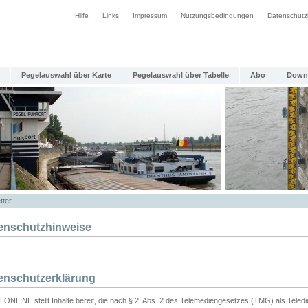
Hilfe
Links
Impressum
Nutzungsbedingungen
Datenschutz
Pegelauswahl über Karte
Pegelauswahl über Tabelle
Abo
Down
tter
enschutzhinweise
enschutzerklärung
ONLINE stellt Inhalte bereit, die nach § 2, Abs. 2 des Telemediengesetzes (TMG) als Teled