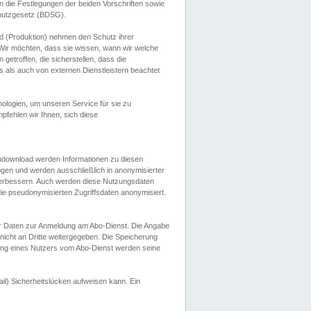
 die Festlegungen der beiden Vorschriften sowie
hutzgesetz (BDSG).
 (Produktion) nehmen den Schutz ihrer
ir möchten, dass sie wissen, wann wir welche
etroffen, die sicherstellen, dass die
 als auch von externen Dienstleistern beachtet
ologien, um unseren Service für sie zu
fehlen wir Ihnen, sich diese
endownload werden Informationen zu diesen
ogen und werden ausschließlich in anonymisierter
verbessern. Auch werden diese Nutzungsdaten
ie pseudonymisierten Zugriffsdaten anonymisiert.
her Daten zur Anmeldung am Abo-Dienst. Die Angabe
 nicht an Dritte weitergegeben. Die Speicherung
dung eines Nutzers vom Abo-Dienst werden seine
il) Sicherheitslücken aufweisen kann. Ein