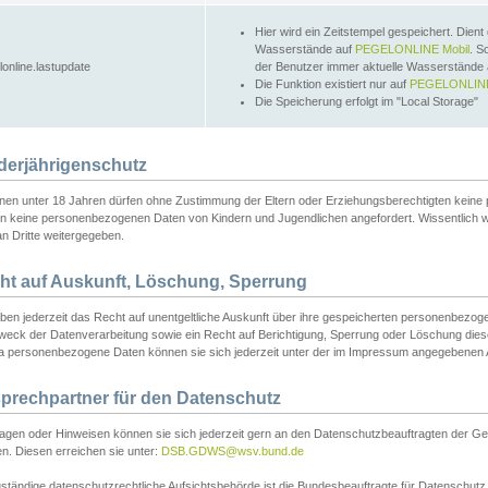
Hier wird ein Zeitstempel gespeichert. Dient
Wasserstände auf
PEGELONLINE Mobil
. S
lonline.lastupdate
der Benutzer immer aktuelle Wasserstände
Die Funktion existiert nur auf
PEGELONLINE
Die Speicherung erfolgt im "Local Storage"
derjährigenschutz
nen unter 18 Jahren dürfen ohne Zustimmung der Eltern oder Erziehungsberechtigten keine
n keine personenbezogenen Daten von Kindern und Jugendlichen angefordert. Wissentlich 
an Dritte weitergegeben.
ht auf Auskunft, Löschung, Sperrung
aben jederzeit das Recht auf unentgeltliche Auskunft über ihre gespeicherten personenbez
weck der Datenverarbeitung sowie ein Recht auf Berichtigung, Sperrung oder Löschung dies
 personenbezogene Daten können sie sich jederzeit unter der im Impressum angegebenen
prechpartner für den Datenschutz
ragen oder Hinweisen können sie sich jederzeit gern an den Datenschutzbeauftragten der Ge
n. Diesen erreichen sie unter:
DSB.GDWS@wsv.bund.de
ständige datenschutzrechtliche Aufsichtsbehörde ist die Bundesbeauftragte für Datenschutz u