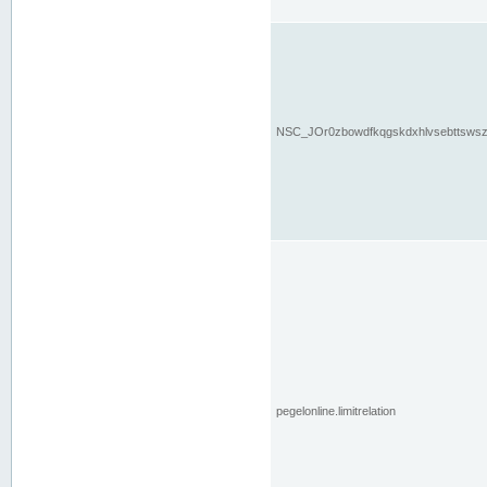
NSC_JOr0zbowdfkqgskdxhlvsebttsws
pegelonline.limitrelation