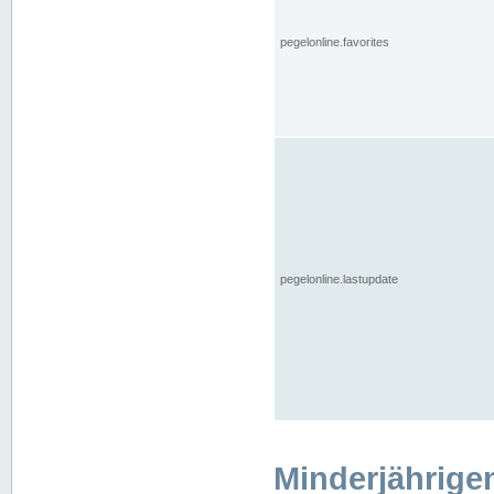
pegelonline.favorites
pegelonline.lastupdate
Minderjährige