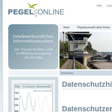
Hilfe
Link
Start
Pegelauswahl über Karte
Newsletter
Datenschutzh
Elbe - Cuxhaven Steubenhöft
Datenschutzer