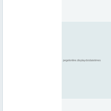
pegelonline.displaydstdatetimes