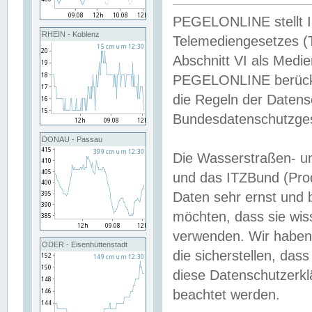
PEGELONLINE stellt Inh
RHEIN - Koblenz
Telemediengesetzes (
Abschnitt VI als Medie
PEGELONLINE berücksi
die Regeln der Date
Bundesdatenschutzge
DONAU - Passau
Die Wasserstraßen- u
und das ITZBund (Pro
Daten sehr ernst und 
möchten, dass sie wis
verwenden. Wir haben
ODER - Eisenhüttenstadt
die sicherstellen, das
diese Datenschutzerkl
beachtet werden.