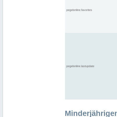
pegelonline.favorites
pegelonline.lastupdate
Minderjährige