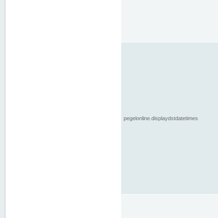
pegelonline.displaydstdatetimes