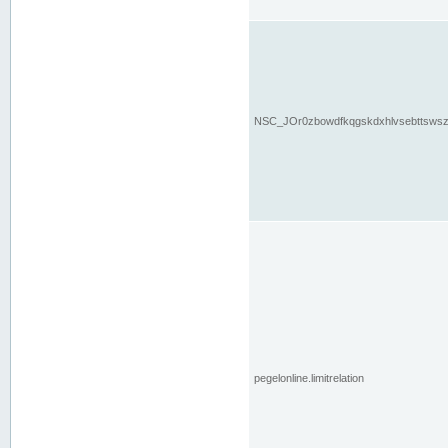
NSC_JOr0zbowdfkqgskdxhlvsebttsws
pegelonline.limitrelation