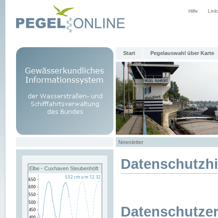
Hilfe
Link
Start
Pegelauswahl über Karte
Newsletter
Datenschutzh
Elbe - Cuxhaven Steubenhöft
Datenschutzer