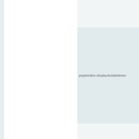
pegelonline.displaydstdatetimes