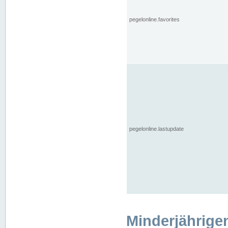
pegelonline.favorites
pegelonline.lastupdate
Minderjährige