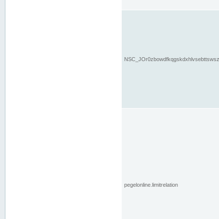
NSC_JOr0zbowdfkqgskdxhlvsebttsws
pegelonline.limitrelation