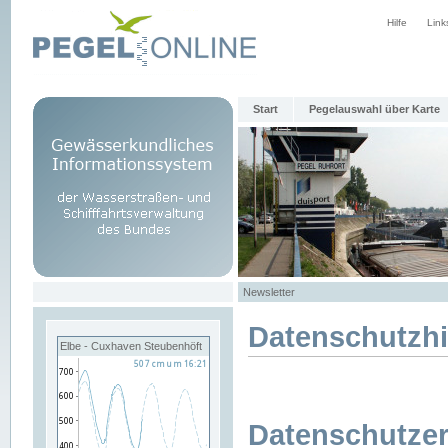
Hilfe
Link
Start
Pegelauswahl über Karte
Newsletter
Datenschutzh
Elbe - Cuxhaven Steubenhöft
Datenschutzer