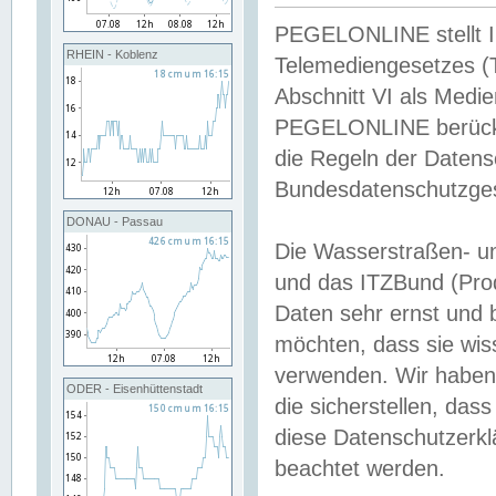
PEGELONLINE stellt Inh
RHEIN - Koblenz
Telemediengesetzes (
Abschnitt VI als Medie
PEGELONLINE berücksi
die Regeln der Date
Bundesdatenschutzge
DONAU - Passau
Die Wasserstraßen- u
und das ITZBund (Pro
Daten sehr ernst und 
möchten, dass sie wis
verwenden. Wir haben
ODER - Eisenhüttenstadt
die sicherstellen, das
diese Datenschutzerkl
beachtet werden.