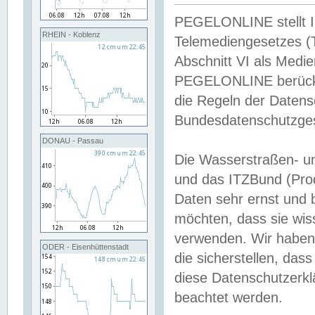
PEGELONLINE stellt Inh
RHEIN - Koblenz
Telemediengesetzes (
Abschnitt VI als Medie
PEGELONLINE berücksi
die Regeln der Date
Bundesdatenschutzge
DONAU - Passau
Die Wasserstraßen- u
und das ITZBund (Pro
Daten sehr ernst und 
möchten, dass sie wis
verwenden. Wir haben
ODER - Eisenhüttenstadt
die sicherstellen, das
diese Datenschutzerkl
beachtet werden.