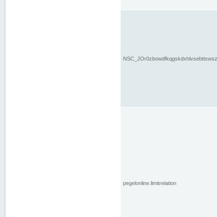
NSC_JOr0zbowdfkqgskdxhlvsebttsws
pegelonline.limitrelation