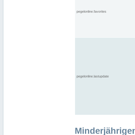
pegelonline.favorites
pegelonline.lastupdate
Minderjährige