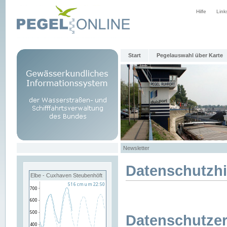
Hilfe
Link
Start
Pegelauswahl über Karte
Newsletter
Datenschutzh
Elbe - Cuxhaven Steubenhöft
Datenschutzer