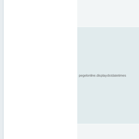
pegelonline.displaydstdatetimes