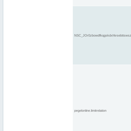
NSC_JOr0zbowdfkqgskdxhlvsebttsws
pegelonline.limitrelation