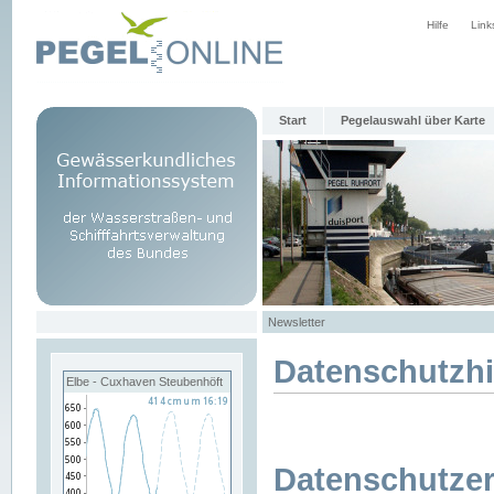
Hilfe
Link
Start
Pegelauswahl über Karte
Newsletter
Datenschutzh
Elbe - Cuxhaven Steubenhöft
Datenschutzer