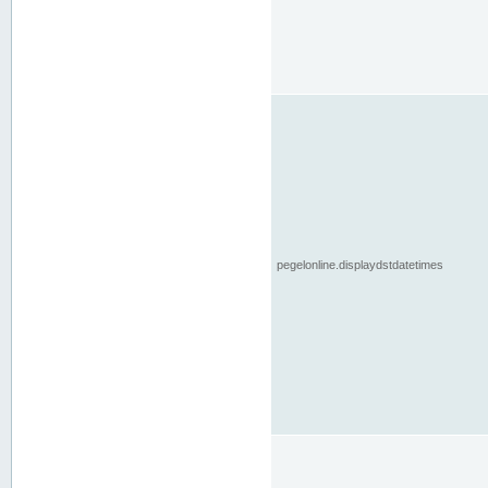
pegelonline.displaydstdatetimes