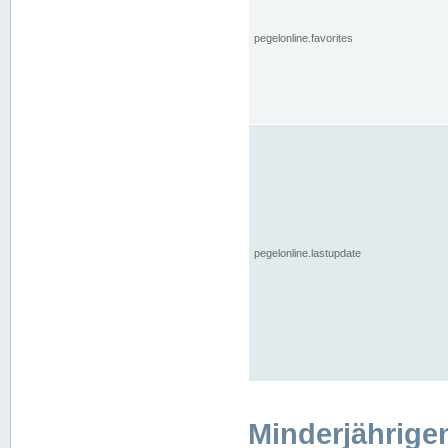
pegelonline.favorites
pegelonline.lastupdate
Minderjährige