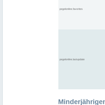
pegelonline.favorites
pegelonline.lastupdate
Minderjährige