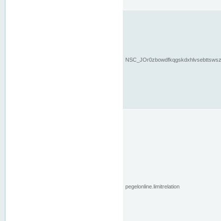
NSC_JOr0zbowdfkqgskdxhlvsebttsws
pegelonline.limitrelation