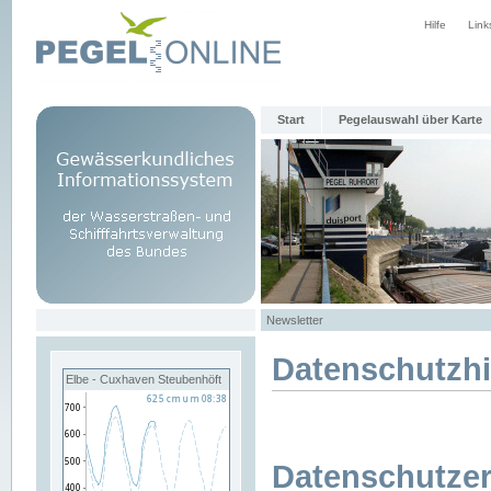
Hilfe
Link
Start
Pegelauswahl über Karte
Newsletter
Datenschutzh
Elbe - Cuxhaven Steubenhöft
Datenschutzer