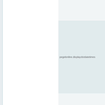
pegelonline.displaydstdatetimes