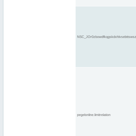
NSC_JOr0zbowdfkqgskdxhlvsebttsws
pegelonline.limitrelation