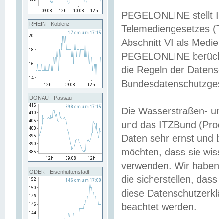
PEGELONLINE stellt Inh
RHEIN - Koblenz
Telemediengesetzes (
Abschnitt VI als Medie
PEGELONLINE berücksi
die Regeln der Date
Bundesdatenschutzge
DONAU - Passau
Die Wasserstraßen- u
und das ITZBund (Pro
Daten sehr ernst und 
möchten, dass sie wis
verwenden. Wir haben
ODER - Eisenhüttenstadt
die sicherstellen, das
diese Datenschutzerkl
beachtet werden.