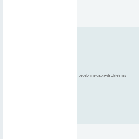
pegelonline.displaydstdatetimes