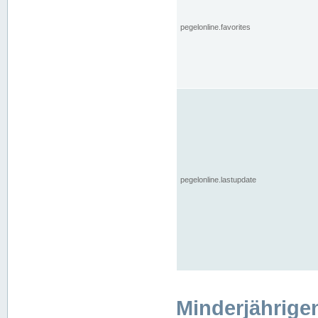
pegelonline.favorites
pegelonline.lastupdate
Minderjährige