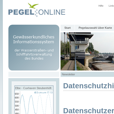
Hilfe
Link
Start
Pegelauswahl über Karte
Newsletter
Datenschutzh
Elbe - Cuxhaven Steubenhöft
Datenschutzer