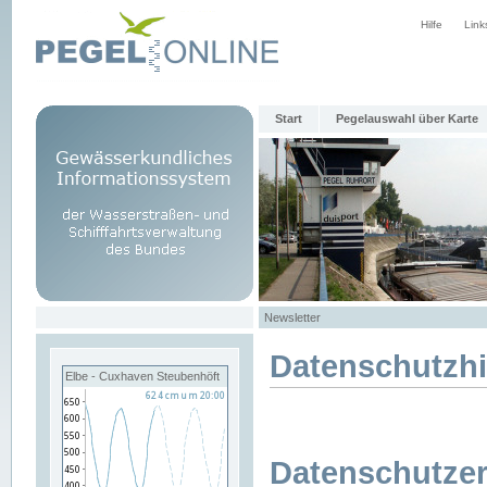
Hilfe
Link
Start
Pegelauswahl über Karte
Newsletter
Datenschutzh
Elbe - Cuxhaven Steubenhöft
Datenschutzer