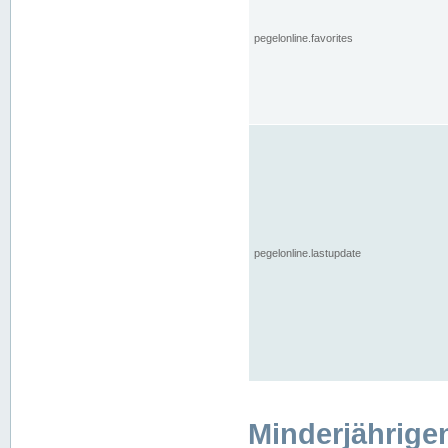
pegelonline.favorites
pegelonline.lastupdate
Minderjährige