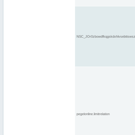
NSC_JOr0zbowdfkqgskdxhlvsebttsws
pegelonline.limitrelation