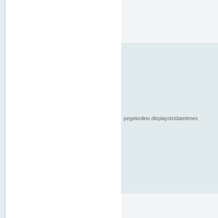
pegelonline.displaydstdatetimes