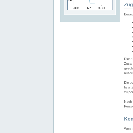
Zug
Bei j
Diese
Zusam
gesch
ausdrü
Die p
bzw. 
zu pe
Nach 
Person
Kon
Wenn 