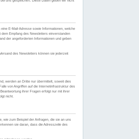
ei uns gespeichert. Diese Daten geben wir nicht
 eine E-Mail-Adresse sowie Informationen, welche
it dem Empfang des Newsletters einverstanden
sand der angeforderten Informationen und geben
 Versand des Newsletters können sie jederzeit
, werden an Dritte nur übermittelt, soweit dies
lle von Angriffen auf die Internetinfrastruktur des
Beantwortung ihrer Fragen erfolgt nur mit ihrer
gt nicht.
, wie zum Beispiel der Anfragen, die sie an uns
erkennen sie daran, dass die Adresszeile des