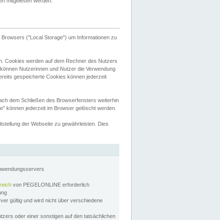
tten mitgelesen werden.
Browsers ("Local Storage") um Informationen zu
n. Cookies werden auf dem Rechner des Nutzers
 können Nutzerinnen und Nutzer die Verwendung
ereits gespeicherte Cookies können jederzeit
nach dem Schließen des Browserfensters weiterhin
e" können jederzeit im Browser gelöscht werden.
stellung der Webseite zu gewährleisten. Dies
Anwendungsservers
reich
von PEGELONLINE erforderlich
zung
rver gültig und wird nicht über verschiedene
utzers oder einer sonstigen auf den tatsächlichen