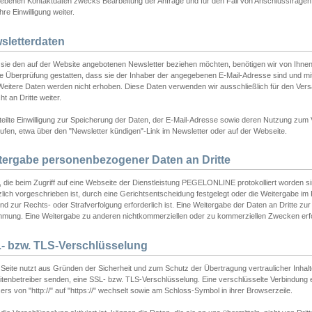
ebenen Kontaktdaten zwecks Bearbeitung der Anfrage und für den Fall von Anschlussfragen b
hre Einwilligung weiter.
sletterdaten
sie den auf der Website angebotenen Newsletter beziehen möchten, benötigen wir von Ihnen
ie Überprüfung gestatten, dass sie der Inhaber der angegebenen E-Mail-Adresse sind und m
 Weitere Daten werden nicht erhoben. Diese Daten verwenden wir ausschließlich für den Ver
cht an Dritte weiter.
teilte Einwilligung zur Speicherung der Daten, der E-Mail-Adresse sowie deren Nutzung zum
ufen, etwa über den "Newsletter kündigen"-Link im Newsletter oder auf der Webseite.
tergabe personenbezogener Daten an Dritte
 die beim Zugriff auf eine Webseite der Dienstleistung PEGELONLINE protokolliert worden sind
lich vorgeschrieben ist, durch eine Gerichtsentscheidung festgelegt oder die Weitergabe im Fa
d zur Rechts- oder Strafverfolgung erforderlich ist. Eine Weitergabe der Daten an Dritte zur 
mmung. Eine Weitergabe zu anderen nichtkommerziellen oder zu kommerziellen Zwecken erfol
- bzw. TLS-Verschlüsselung
Seite nutzt aus Gründen der Sicherheit und zum Schutz der Übertragung vertraulicher Inhalte
eitenbetreiber senden, eine SSL- bzw. TLS-Verschlüsselung. Eine verschlüsselte Verbindung 
rs von "http://" auf "https://" wechselt sowie am Schloss-Symbol in ihrer Browserzeile.