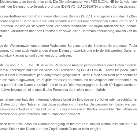
s Mediendienste zu bezeichnen sind. Die Dienstleistungen von PEGELONLINE berücksichtigen
egeln der Datenschutz-Grundverordnung (DS-GVO, EU 2016/679) und dem Bundesdatensc
asserstraßen- und Schifffahrtsverwaltung des Bundes (WSV, Herausgeber) und das ITZBund
nenbezogenen Daten sehr ernst und behandeln ihre personenbezogenen Daten vertraulich. W
 erheben und wie wir sie verwenden. Wir haben technische und organisatorische Maßnahmen g
zlichen Vorschriften über den Datenschutz sowie diese Datenschutzerklärung sowohl von uns
n.
ge der Weiterentwicklung unserer Webseiten, Services und der Implementierung neuer Techn
ssern, können auch Änderungen dieser Datenschutzerklärung erforderlich werden. Daher emp
schutzerklärung ab und zu erneut durchzulesen.
utzung von PEGELONLINE ist in der Regel ohne Angabe personenbezogener Daten möglich.
edem Nutzerzugriff auf eine Webseite der Dienstleistung PEGELONLINE sowie für jeden Dat
en in einer Protokolldatei pseudonymisiert gespeichert. Diese Daten sind nicht personenbez
statistisch ausgewertet, um Zugriffstrends zu erkennen und das Angebot entsprechend zu 
mit persönlichen Daten verknüpft und nicht an Dritte weitergegeben. Nach 60 Tagen werden d
ückverfolgung auf eine spezifische Person ist dann nicht mehr möglich.
Ausnahme innerhalb des Internetangebotes bildet die Eingabe persönlicher oder geschäftlic
 Daten durch den Nutzer erfolgt dabei ausdrücklich freiwillig. Die persönlichen Daten werden
asswortes erfolgt verschlüsselt und ist für keine Person im Klartext einsehbar. Nach Abmel
lichen oder geschäftlichen Daten unmittelbar gelöscht.
isen darauf hin, dass die Datenübertragung im Internet (z.B. bei der Kommunikation per E-Ma
loser Schutz der Daten vor dem Zugriff durch Dritte ist nicht möglich.