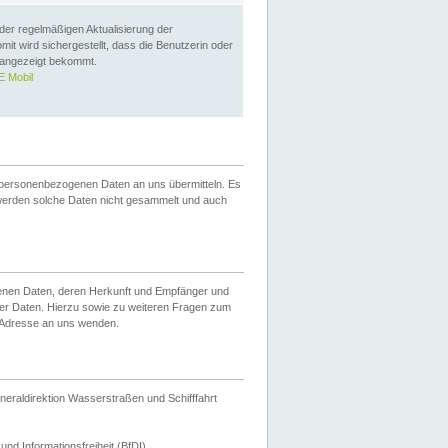
 der regelmäßigen Aktualisierung der
omit wird sichergestellt, dass die Benutzerin oder
 angezeigt bekommt.
 Mobil
 personenbezogenen Daten an uns übermitteln. Es
werden solche Daten nicht gesammelt und auch
ogenen Daten, deren Herkunft und Empfänger und
er Daten. Hierzu sowie zu weiteren Fragen zum
 Adresse an uns wenden.
neraldirektion Wasserstraßen und Schifffahrt
nd Informationsfreiheit (BfDI).