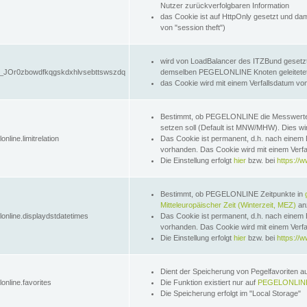
Nutzer zurückverfolgbaren Information
das Cookie ist auf HttpOnly gesetzt und dam
von "session theft")
wird von LoadBalancer des ITZBund gesetzt
JOr0zbowdfkqgskdxhlvsebttswszdq
demselben PEGELONLINE Knoten geleitetet w
das Cookie wird mit einem Verfallsdatum vo
Bestimmt, ob PEGELONLINE die Messwer
setzen soll (Default ist MNW/MHW). Dies wirk
online.limitrelation
Das Cookie ist permanent, d.h. nach einem 
vorhanden. Das Cookie wird mit einem Verfa
Die Einstellung erfolgt
hier
bzw. bei
https://w
Bestimmt, ob PEGELONLINE Zeitpunkte in
Mitteleuropäischer Zeit (Winterzeit, MEZ)
anz
lonline.displaydstdatetimes
Das Cookie ist permanent, d.h. nach einem 
vorhanden. Das Cookie wird mit einem Verfa
Die Einstellung erfolgt
hier
bzw. bei
https://w
Dient der Speicherung von Pegelfavoriten 
online.favorites
Die Funktion existiert nur auf
PEGELONLINE
Die Speicherung erfolgt im "Local Storage"