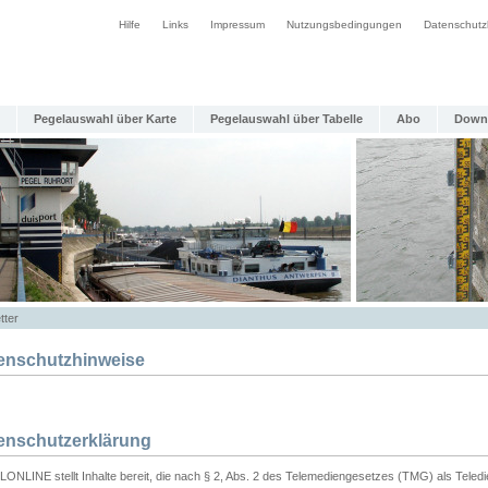
Hilfe
Links
Impressum
Nutzungsbedingungen
Datenschutz
Pegelauswahl über Karte
Pegelauswahl über Tabelle
Abo
Down
tter
enschutzhinweise
enschutzerklärung
ONLINE stellt Inhalte bereit, die nach § 2, Abs. 2 des Telemediengesetzes (TMG) als Teled