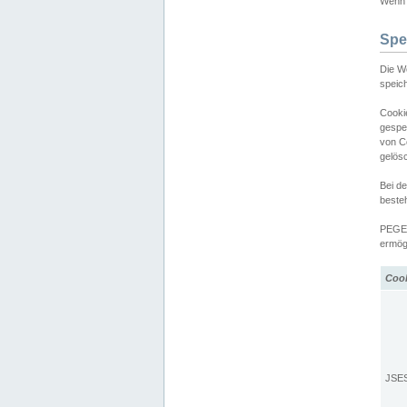
Wenn d
Spe
Die W
speic
Cooki
gespe
von C
gelös
Bei d
beste
PEGEL
ermögl
Coo
JSE