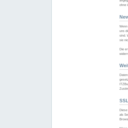
angeg
ohne i
New
Wenn 
uns d
sind.
sie ni
Die er
widerr
Wei
Daten,
gesetz
ITZBun
Zusti
SSL
Diese 
als S
Browse