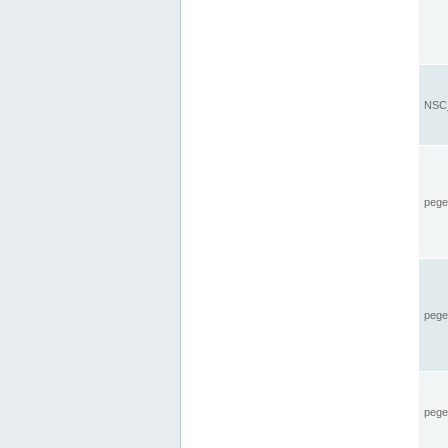
NSC_
pegel
pege
pegel