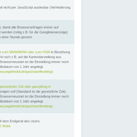
it nicht per JavaScript auslesbar (Verhinderung
, damit alle Browseranfragen immer auf
erden (nötig z.B. für die Ganglinienanzeige)
n einer Stunde gesetzt
te
zum MNW/MHW oder zum HSW
in Beziehung
t sich z.B. auf die Kartendarstellung aus.
Browserneustart ist die Einstellung immer noch
llsdatum von 1 Jahr angelegt.
ww.pegelmobil.de/gast/start#settings
gesetzlicher Zeit oder ganzjährig in
eigen soll (Standard ist die gesetzliche Zeit).
Browserneustart ist die Einstellung immer noch
llsdatum von 1 Jahr angelegt.
ww.pegelmobil.de/gast/start#settings
auf dem Endgerät des Users
 Mobil