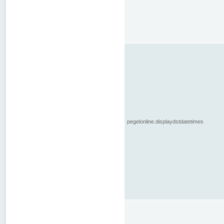
pegelonline.displaydstdatetimes