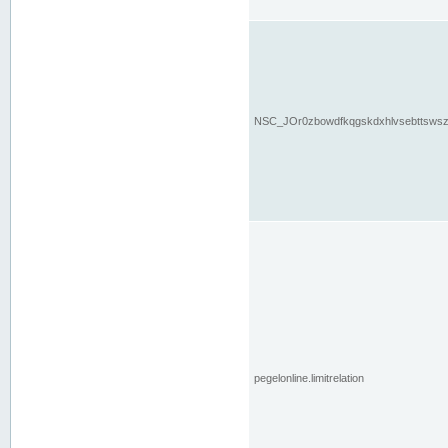
NSC_JOr0zbowdfkqgskdxhlvsebttsws
pegelonline.limitrelation