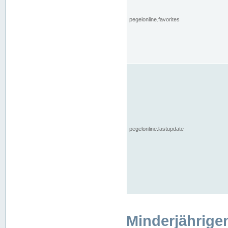
pegelonline.favorites
pegelonline.lastupdate
Minderjährige