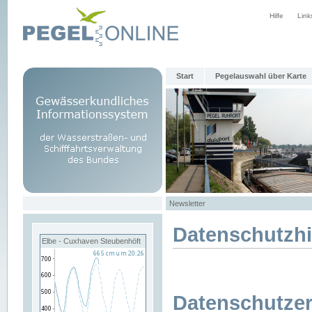
Hilfe
Link
Start
Pegelauswahl über Karte
Newsletter
Datenschutzh
Elbe - Cuxhaven Steubenhöft
Datenschutzer