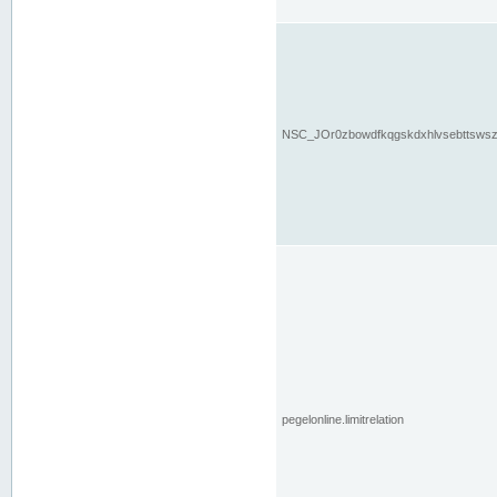
NSC_JOr0zbowdfkqgskdxhlvsebttsws
pegelonline.limitrelation