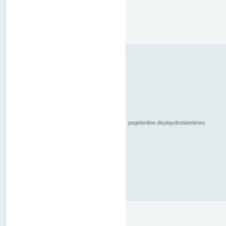
pegelonline.displaydstdatetimes