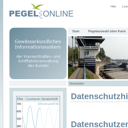
Hilfe
Link
Start
Pegelauswahl über Karte
Newsletter
Datenschutzh
Elbe - Cuxhaven Steubenhöft
Datenschutzer