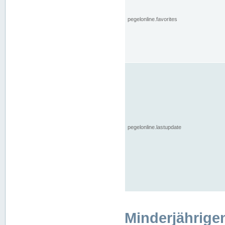
pegelonline.favorites
pegelonline.lastupdate
Minderjährige