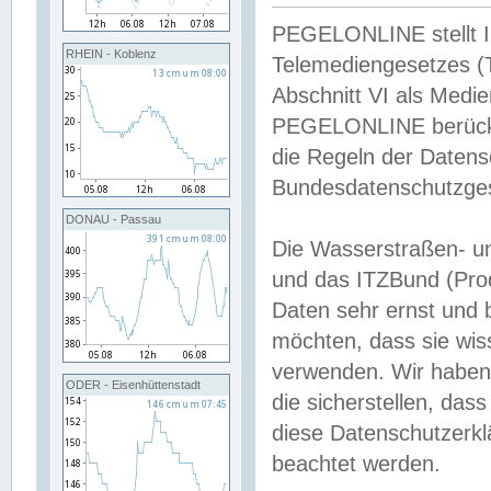
PEGELONLINE stellt Inh
RHEIN - Koblenz
Telemediengesetzes (
Abschnitt VI als Medie
PEGELONLINE berücksi
die Regeln der Date
Bundesdatenschutzge
DONAU - Passau
Die Wasserstraßen- u
und das ITZBund (Pro
Daten sehr ernst und 
möchten, dass sie wis
verwenden. Wir haben
ODER - Eisenhüttenstadt
die sicherstellen, das
diese Datenschutzerkl
beachtet werden.