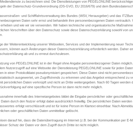
s Mediendienste zu bezeichnen sind. Die Dienstleistungen von PEGELONLINE berücksichtigen
egeln der Datenschutz-Grundverordnung (DS-GVO, EU 2016/679) und dem Bundesdatensc
asserstraßen- und Schifffahrtsverwaltung des Bundes (WSV, Herausgeber) und das ITZBund
nenbezogenen Daten sehr ernst und behandeln ihre personenbezogenen Daten vertraulich. W
 erheben und wie wir sie verwenden. Wir haben technische und organisatorische Maßnahmen g
zlichen Vorschriften über den Datenschutz sowie diese Datenschutzerklärung sowohl von uns
n.
ge der Weiterentwicklung unserer Webseiten, Services und der Implementierung neuer Techn
ssern, können auch Änderungen dieser Datenschutzerklärung erforderlich werden. Daher emp
schutzerklärung ab und zu erneut durchzulesen.
utzung von PEGELONLINE ist in der Regel ohne Angabe personenbezogener Daten möglich.
edem Nutzerzugriff auf eine Webseite der Dienstleistung PEGELONLINE sowie für jeden Dat
en in einer Protokolldatei pseudonymisiert gespeichert. Diese Daten sind nicht personenbez
statistisch ausgewertet, um Zugriffstrends zu erkennen und das Angebot entsprechend zu 
mit persönlichen Daten verknüpft und nicht an Dritte weitergegeben. Nach 60 Tagen werden d
ückverfolgung auf eine spezifische Person ist dann nicht mehr möglich.
Ausnahme innerhalb des Internetangebotes bildet die Eingabe persönlicher oder geschäftlic
 Daten durch den Nutzer erfolgt dabei ausdrücklich freiwillig. Die persönlichen Daten werden
asswortes erfolgt verschlüsselt und ist für keine Person im Klartext einsehbar. Nach Abmel
lichen oder geschäftlichen Daten unmittelbar gelöscht.
isen darauf hin, dass die Datenübertragung im Internet (z.B. bei der Kommunikation per E-Ma
loser Schutz der Daten vor dem Zugriff durch Dritte ist nicht möglich.