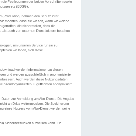
 die Festlegungen der beiden Vorschriften sowie
hutzgesetz (BDSG).
 (Produktion) nehmen den Schutz ihrer
ir möchten, dass sie wissen, wann wir welche
etroffen, die sicherstellen, dass die
 als auch von externen Dienstleistern beachtet
ologien, um unseren Service für sie zu
fehlen wir Ihnen, sich diese
endownload werden Informationen zu diesen
ogen und werden ausschließlich in anonymisierter
verbessern. Auch werden diese Nutzungsdaten
ie pseudonymisierten Zugriffsdaten anonymisiert.
her Daten zur Anmeldung am Abo-Dienst. Die Angabe
 nicht an Dritte weitergegeben. Die Speicherung
dung eines Nutzers vom Abo-Dienst werden seine
il) Sicherheitslücken aufweisen kann. Ein