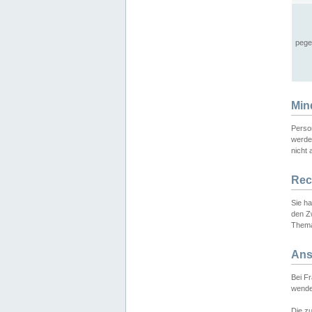
pege
Min
Perso
werde
nicht 
Rec
Sie h
den Z
Thema
Ans
Bei F
wende
Die zu