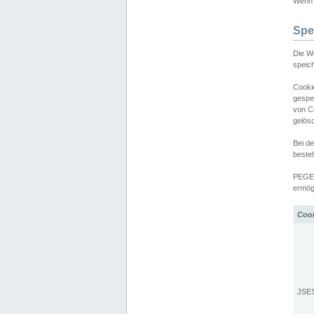
Wenn d
Spe
Die W
speic
Cooki
gespe
von C
gelös
Bei d
beste
PEGEL
ermögl
Coo
JSE