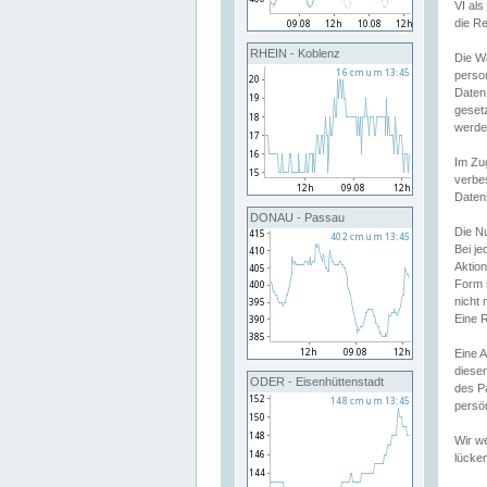
VI al
die R
RHEIN - Koblenz
Die W
perso
Daten
geset
werde
Im Zu
verbe
Daten
DONAU - Passau
Die N
Bei j
Aktion
Form 
nicht 
Eine R
Eine 
dieser
ODER - Eisenhüttenstadt
des P
persön
Wir we
lücken