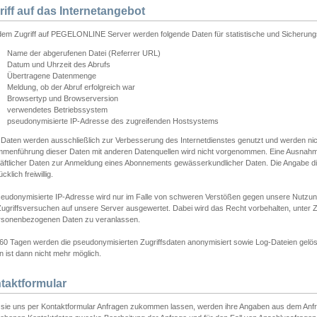
riff auf das Internetangebot
edem Zugriff auf PEGELONLINE Server werden folgende Daten für statistische und Sicherun
Name der abgerufenen Datei (Referrer URL)
Datum und Uhrzeit des Abrufs
Übertragene Datenmenge
Meldung, ob der Abruf erfolgreich war
Browsertyp und Browserversion
verwendetes Betriebssystem
pseudonymisierte IP-Adresse des zugreifenden Hostsystems
 Daten werden ausschließlich zur Verbesserung des Internetdienstes genutzt und werden ni
menführung dieser Daten mit anderen Datenquellen wird nicht vorgenommen. Eine Ausnahme 
äftlicher Daten zur Anmeldung eines Abonnements gewässerkundlicher Daten. Die Angabe die
cklich freiwillig.
seudonymisierte IP-Adresse wird nur im Falle von schweren Verstößen gegen unsere Nutzun
Zugriffsversuchen auf unsere Server ausgewertet. Dabei wird das Recht vorbehalten, unter Z
rsonenbezogenen Daten zu veranlassen.
60 Tagen werden die pseudonymisierten Zugriffsdaten anonymisiert sowie Log-Dateien gelösc
 ist dann nicht mehr möglich.
taktformular
sie uns per Kontaktformular Anfragen zukommen lassen, werden ihre Angaben aus dem Anfrag