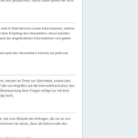
ei uns gespeichert. Diese Daten geben wir nicht
 eine E-Mail-Adresse sowie Informationen, welche
it dem Empfang des Newsletters einverstanden
sand der angeforderten Informationen und geben
 Versand des Newsletters können sie jederzeit
, werden an Dritte nur übermittelt, soweit dies
lle von Angriffen auf die Internetinfrastruktur des
Beantwortung ihrer Fragen erfolgt nur mit ihrer
gt nicht.
, wie zum Beispiel der Anfragen, die sie an uns
erkennen sie daran, dass die Adresszeile des