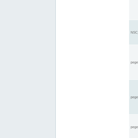
NSC_
pegel
pege
pegel