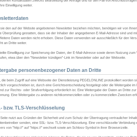
ebenen Kontaktdaten zwecks Bearbeitung der Anfrage und für den Fall von Anschlussfragen b
hre Einwilligung weiter.
sletterdaten
sie den auf der Website angebotenen Newsletter beziehen möchten, benötigen wir von Ihnen
ie Überprüfung gestatten, dass sie der Inhaber der angegebenen E-Mail-Adresse sind und m
 Weitere Daten werden nicht erhoben. Diese Daten verwenden wir ausschließlich für den Ver
cht an Dritte weiter.
teilte Einwilligung zur Speicherung der Daten, der E-Mail-Adresse sowie deren Nutzung zum
ufen, etwa über den "Newsletter kündigen"-Link im Newsletter oder auf der Webseite.
tergabe personenbezogener Daten an Dritte
 die beim Zugriff auf eine Webseite der Dienstleistung PEGELONLINE protokolliert worden sind
lich vorgeschrieben ist, durch eine Gerichtsentscheidung festgelegt oder die Weitergabe im Fa
d zur Rechts- oder Strafverfolgung erforderlich ist. Eine Weitergabe der Daten an Dritte zur 
mmung. Eine Weitergabe zu anderen nichtkommerziellen oder zu kommerziellen Zwecken erfol
- bzw. TLS-Verschlüsselung
Seite nutzt aus Gründen der Sicherheit und zum Schutz der Übertragung vertraulicher Inhalte
eitenbetreiber senden, eine SSL- bzw. TLS-Verschlüsselung. Eine verschlüsselte Verbindung 
rs von "http://" auf "https://" wechselt sowie am Schloss-Symbol in ihrer Browserzeile.