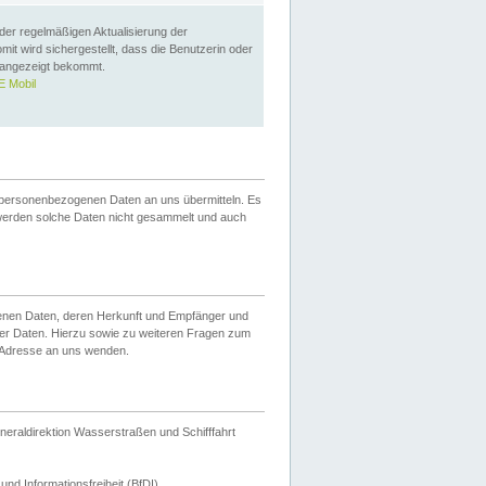
 der regelmäßigen Aktualisierung der
omit wird sichergestellt, dass die Benutzerin oder
 angezeigt bekommt.
 Mobil
 personenbezogenen Daten an uns übermitteln. Es
werden solche Daten nicht gesammelt und auch
ogenen Daten, deren Herkunft und Empfänger und
er Daten. Hierzu sowie zu weiteren Fragen zum
 Adresse an uns wenden.
neraldirektion Wasserstraßen und Schifffahrt
nd Informationsfreiheit (BfDI).