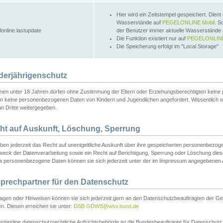
Hier wird ein Zeitstempel gespeichert. Dient
Wasserstände auf
PEGELONLINE Mobil
. S
lonline.lastupdate
der Benutzer immer aktuelle Wasserstände
Die Funktion existiert nur auf
PEGELONLINE
Die Speicherung erfolgt im "Local Storage"
derjährigenschutz
nen unter 18 Jahren dürfen ohne Zustimmung der Eltern oder Erziehungsberechtigten keine
n keine personenbezogenen Daten von Kindern und Jugendlichen angefordert. Wissentlich 
an Dritte weitergegeben.
ht auf Auskunft, Löschung, Sperrung
aben jederzeit das Recht auf unentgeltliche Auskunft über ihre gespeicherten personenbez
weck der Datenverarbeitung sowie ein Recht auf Berichtigung, Sperrung oder Löschung dies
 personenbezogene Daten können sie sich jederzeit unter der im Impressum angegebenen
prechpartner für den Datenschutz
ragen oder Hinweisen können sie sich jederzeit gern an den Datenschutzbeauftragten der Ge
n. Diesen erreichen sie unter:
DSB.GDWS@wsv.bund.de
ständige datenschutzrechtliche Aufsichtsbehörde ist die Bundesbeauftragte für Datenschutz u