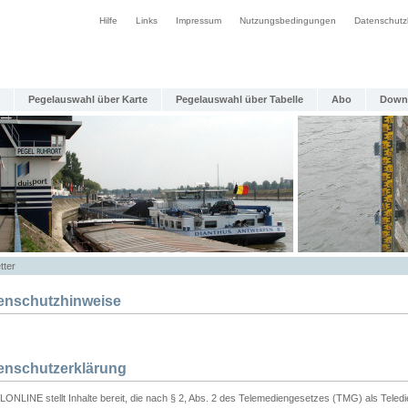
Hilfe
Links
Impressum
Nutzungsbedingungen
Datenschutz
Pegelauswahl über Karte
Pegelauswahl über Tabelle
Abo
Down
tter
enschutzhinweise
enschutzerklärung
ONLINE stellt Inhalte bereit, die nach § 2, Abs. 2 des Telemediengesetzes (TMG) als Teled