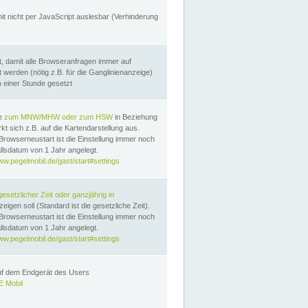
it nicht per JavaScript auslesbar (Verhinderung
, damit alle Browseranfragen immer auf
erden (nötig z.B. für die Ganglinienanzeige)
n einer Stunde gesetzt
te
zum MNW/MHW oder zum HSW
in Beziehung
t sich z.B. auf die Kartendarstellung aus.
Browserneustart ist die Einstellung immer noch
llsdatum von 1 Jahr angelegt.
ww.pegelmobil.de/gast/start#settings
gesetzlicher Zeit oder ganzjährig in
eigen soll (Standard ist die gesetzliche Zeit).
Browserneustart ist die Einstellung immer noch
llsdatum von 1 Jahr angelegt.
ww.pegelmobil.de/gast/start#settings
auf dem Endgerät des Users
 Mobil