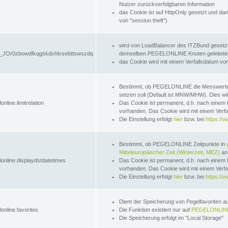
Nutzer zurückverfolgbaren Information
das Cookie ist auf HttpOnly gesetzt und dam
von "session theft")
wird von LoadBalancer des ITZBund gesetzt
JOr0zbowdfkqgskdxhlvsebttswszdq
demselben PEGELONLINE Knoten geleitetet w
das Cookie wird mit einem Verfallsdatum vo
Bestimmt, ob PEGELONLINE die Messwer
setzen soll (Default ist MNW/MHW). Dies wirk
online.limitrelation
Das Cookie ist permanent, d.h. nach einem 
vorhanden. Das Cookie wird mit einem Verfa
Die Einstellung erfolgt
hier
bzw. bei
https://w
Bestimmt, ob PEGELONLINE Zeitpunkte in
Mitteleuropäischer Zeit (Winterzeit, MEZ)
anz
lonline.displaydstdatetimes
Das Cookie ist permanent, d.h. nach einem 
vorhanden. Das Cookie wird mit einem Verfa
Die Einstellung erfolgt
hier
bzw. bei
https://w
Dient der Speicherung von Pegelfavoriten 
online.favorites
Die Funktion existiert nur auf
PEGELONLINE
Die Speicherung erfolgt im "Local Storage"