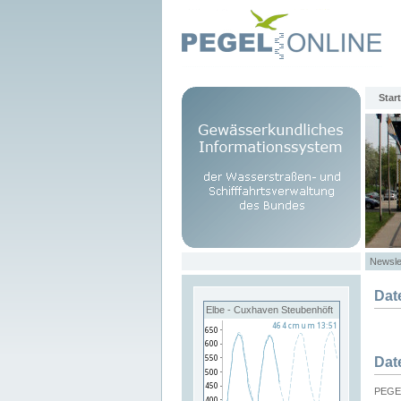
Start
Newsle
Dat
Elbe - Cuxhaven Steubenhöft
Dat
PEGEL