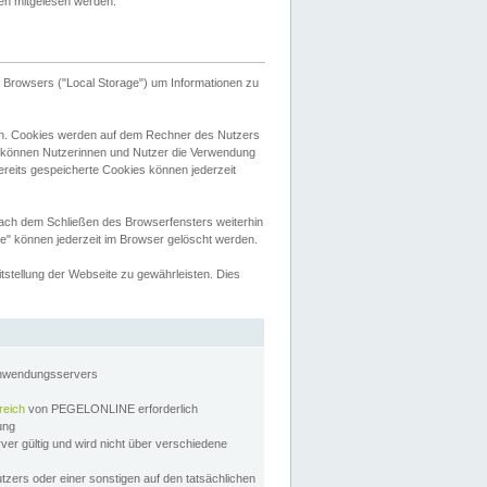
tten mitgelesen werden.
Browsers ("Local Storage") um Informationen zu
n. Cookies werden auf dem Rechner des Nutzers
 können Nutzerinnen und Nutzer die Verwendung
ereits gespeicherte Cookies können jederzeit
nach dem Schließen des Browserfensters weiterhin
e" können jederzeit im Browser gelöscht werden.
stellung der Webseite zu gewährleisten. Dies
Anwendungsservers
reich
von PEGELONLINE erforderlich
zung
rver gültig und wird nicht über verschiedene
utzers oder einer sonstigen auf den tatsächlichen