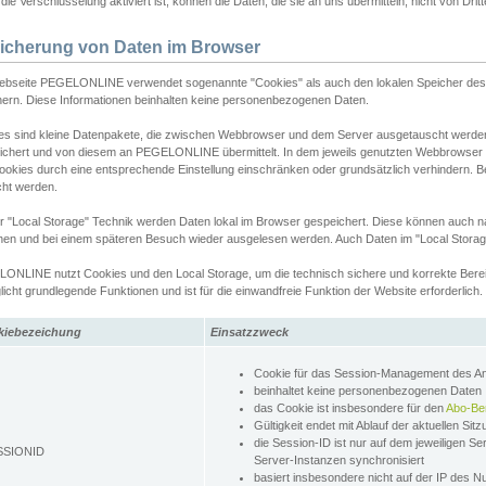
ie Verschlüsselung aktiviert ist, können die Daten, die sie an uns übermitteln, nicht von Dri
icherung von Daten im Browser
ebseite PEGELONLINE verwendet sogenannte "Cookies" als auch den lokalen Speicher des 
hern. Diese Informationen beinhalten keine personenbezogenen Daten.
es sind kleine Datenpakete, die zwischen Webbrowser und dem Server ausgetauscht werde
ichert und von diesem an PEGELONLINE übermittelt. In dem jeweils genutzten Webbrowser
ookies durch eine entsprechende Einstellung einschränken oder grundsätzlich verhindern. B
cht werden.
er "Local Storage" Technik werden Daten lokal im Browser gespeichert. Diese können auch 
hen und bei einem späteren Besuch wieder ausgelesen werden. Auch Daten im "Local Storag
ONLINE nutzt Cookies und den Local Storage, um die technisch sichere und korrekte Bereit
icht grundlegende Funktionen und ist für die einwandfreie Funktion der Website erforderlich.
kiebezeichung
Einsatzzweck
Cookie für das Session-Management des 
beinhaltet keine personenbezogenen Daten
das Cookie ist insbesondere für den
Abo-Be
Gültigkeit endet mit Ablauf der aktuellen Sit
die Session-ID ist nur auf dem jeweiligen Se
SSIONID
Server-Instanzen synchronisiert
basiert insbesondere nicht auf der IP des N