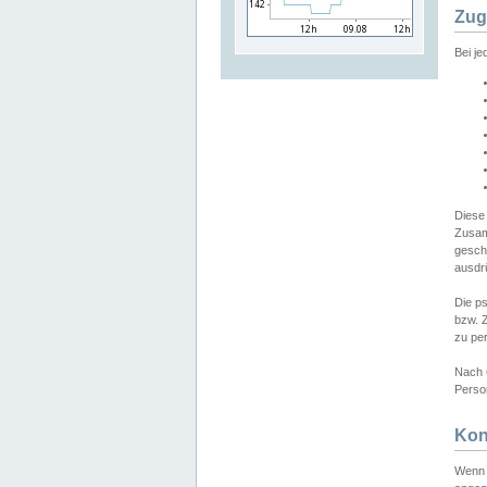
Zug
Bei j
Diese
Zusam
gesch
ausdrü
Die p
bzw. 
zu pe
Nach 
Person
Kon
Wenn 