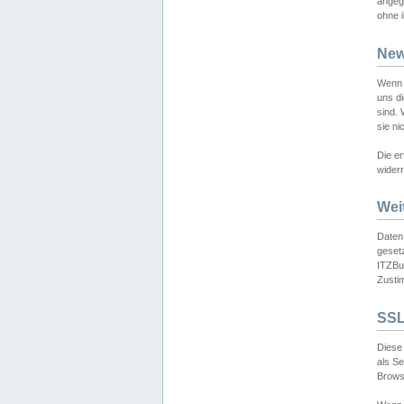
angeg
ohne i
New
Wenn 
uns d
sind.
sie ni
Die er
widerr
Wei
Daten,
gesetz
ITZBun
Zusti
SSL
Diese 
als S
Browse