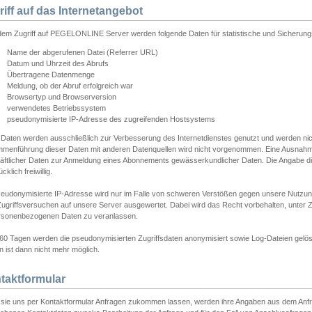
riff auf das Internetangebot
edem Zugriff auf PEGELONLINE Server werden folgende Daten für statistische und Sicherun
Name der abgerufenen Datei (Referrer URL)
Datum und Uhrzeit des Abrufs
Übertragene Datenmenge
Meldung, ob der Abruf erfolgreich war
Browsertyp und Browserversion
verwendetes Betriebssystem
pseudonymisierte IP-Adresse des zugreifenden Hostsystems
 Daten werden ausschließlich zur Verbesserung des Internetdienstes genutzt und werden ni
menführung dieser Daten mit anderen Datenquellen wird nicht vorgenommen. Eine Ausnahme 
äftlicher Daten zur Anmeldung eines Abonnements gewässerkundlicher Daten. Die Angabe die
cklich freiwillig.
seudonymisierte IP-Adresse wird nur im Falle von schweren Verstößen gegen unsere Nutzun
Zugriffsversuchen auf unsere Server ausgewertet. Dabei wird das Recht vorbehalten, unter Z
rsonenbezogenen Daten zu veranlassen.
60 Tagen werden die pseudonymisierten Zugriffsdaten anonymisiert sowie Log-Dateien gelösc
 ist dann nicht mehr möglich.
taktformular
sie uns per Kontaktformular Anfragen zukommen lassen, werden ihre Angaben aus dem Anfrag