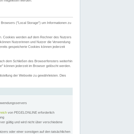
tten mitgelesen werden.
Browsers ("Local Storage") um Informationen zu
n. Cookies werden auf dem Rechner des Nutzers
 können Nutzerinnen und Nutzer die Verwendung
ereits gespeicherte Cookies können jederzeit
nach dem Schließen des Browserfensters weiterhin
e" können jederzeit im Browser gelöscht werden.
stellung der Webseite zu gewährleisten. Dies
Anwendungsservers
reich
von PEGELONLINE erforderlich
zung
rver gültig und wird nicht über verschiedene
utzers oder einer sonstigen auf den tatsächlichen