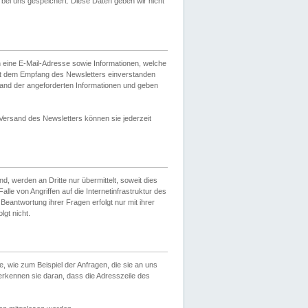
ei uns gespeichert. Diese Daten geben wir nicht
 eine E-Mail-Adresse sowie Informationen, welche
it dem Empfang des Newsletters einverstanden
sand der angeforderten Informationen und geben
 Versand des Newsletters können sie jederzeit
, werden an Dritte nur übermittelt, soweit dies
lle von Angriffen auf die Internetinfrastruktur des
Beantwortung ihrer Fragen erfolgt nur mit ihrer
gt nicht.
, wie zum Beispiel der Anfragen, die sie an uns
erkennen sie daran, dass die Adresszeile des