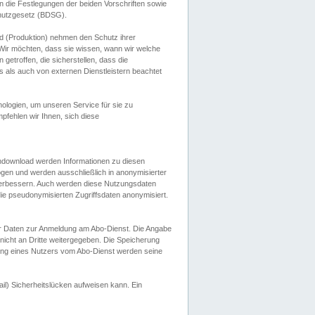
 die Festlegungen der beiden Vorschriften sowie
hutzgesetz (BDSG).
 (Produktion) nehmen den Schutz ihrer
ir möchten, dass sie wissen, wann wir welche
etroffen, die sicherstellen, dass die
 als auch von externen Dienstleistern beachtet
ologien, um unseren Service für sie zu
fehlen wir Ihnen, sich diese
endownload werden Informationen zu diesen
ogen und werden ausschließlich in anonymisierter
verbessern. Auch werden diese Nutzungsdaten
ie pseudonymisierten Zugriffsdaten anonymisiert.
her Daten zur Anmeldung am Abo-Dienst. Die Angabe
 nicht an Dritte weitergegeben. Die Speicherung
dung eines Nutzers vom Abo-Dienst werden seine
il) Sicherheitslücken aufweisen kann. Ein