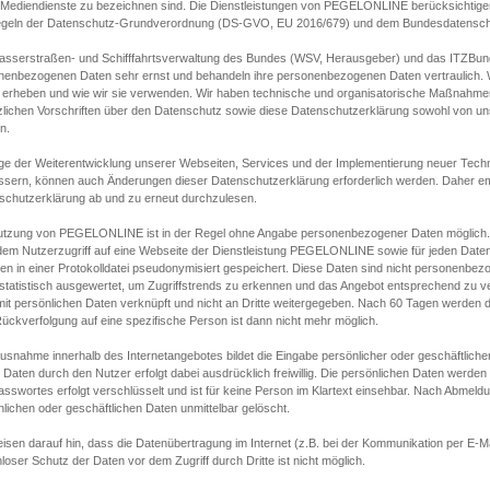
s Mediendienste zu bezeichnen sind. Die Dienstleistungen von PEGELONLINE berücksichtigen
egeln der Datenschutz-Grundverordnung (DS-GVO, EU 2016/679) und dem Bundesdatensc
asserstraßen- und Schifffahrtsverwaltung des Bundes (WSV, Herausgeber) und das ITZBund
nenbezogenen Daten sehr ernst und behandeln ihre personenbezogenen Daten vertraulich. W
 erheben und wie wir sie verwenden. Wir haben technische und organisatorische Maßnahmen g
zlichen Vorschriften über den Datenschutz sowie diese Datenschutzerklärung sowohl von uns
n.
ge der Weiterentwicklung unserer Webseiten, Services und der Implementierung neuer Techn
ssern, können auch Änderungen dieser Datenschutzerklärung erforderlich werden. Daher emp
schutzerklärung ab und zu erneut durchzulesen.
utzung von PEGELONLINE ist in der Regel ohne Angabe personenbezogener Daten möglich.
edem Nutzerzugriff auf eine Webseite der Dienstleistung PEGELONLINE sowie für jeden Dat
en in einer Protokolldatei pseudonymisiert gespeichert. Diese Daten sind nicht personenbez
statistisch ausgewertet, um Zugriffstrends zu erkennen und das Angebot entsprechend zu 
mit persönlichen Daten verknüpft und nicht an Dritte weitergegeben. Nach 60 Tagen werden d
ückverfolgung auf eine spezifische Person ist dann nicht mehr möglich.
Ausnahme innerhalb des Internetangebotes bildet die Eingabe persönlicher oder geschäftlic
 Daten durch den Nutzer erfolgt dabei ausdrücklich freiwillig. Die persönlichen Daten werden
asswortes erfolgt verschlüsselt und ist für keine Person im Klartext einsehbar. Nach Abmel
lichen oder geschäftlichen Daten unmittelbar gelöscht.
isen darauf hin, dass die Datenübertragung im Internet (z.B. bei der Kommunikation per E-Ma
loser Schutz der Daten vor dem Zugriff durch Dritte ist nicht möglich.