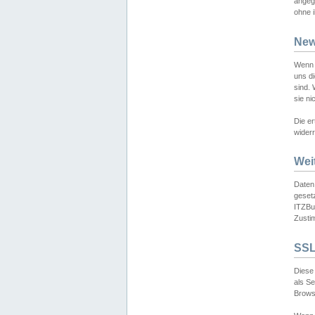
angeg
ohne i
New
Wenn 
uns d
sind.
sie ni
Die er
widerr
Wei
Daten,
gesetz
ITZBun
Zusti
SSL
Diese 
als S
Browse