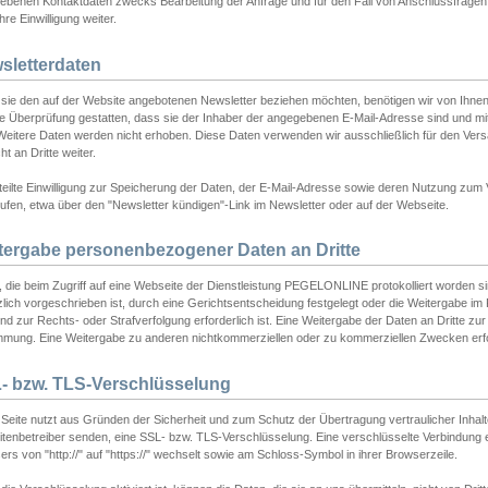
ebenen Kontaktdaten zwecks Bearbeitung der Anfrage und für den Fall von Anschlussfragen b
hre Einwilligung weiter.
sletterdaten
sie den auf der Website angebotenen Newsletter beziehen möchten, benötigen wir von Ihnen
ie Überprüfung gestatten, dass sie der Inhaber der angegebenen E-Mail-Adresse sind und m
 Weitere Daten werden nicht erhoben. Diese Daten verwenden wir ausschließlich für den Ver
cht an Dritte weiter.
teilte Einwilligung zur Speicherung der Daten, der E-Mail-Adresse sowie deren Nutzung zum
ufen, etwa über den "Newsletter kündigen"-Link im Newsletter oder auf der Webseite.
tergabe personenbezogener Daten an Dritte
 die beim Zugriff auf eine Webseite der Dienstleistung PEGELONLINE protokolliert worden sind
lich vorgeschrieben ist, durch eine Gerichtsentscheidung festgelegt oder die Weitergabe im Fa
d zur Rechts- oder Strafverfolgung erforderlich ist. Eine Weitergabe der Daten an Dritte zur 
mmung. Eine Weitergabe zu anderen nichtkommerziellen oder zu kommerziellen Zwecken erfol
- bzw. TLS-Verschlüsselung
Seite nutzt aus Gründen der Sicherheit und zum Schutz der Übertragung vertraulicher Inhalte
eitenbetreiber senden, eine SSL- bzw. TLS-Verschlüsselung. Eine verschlüsselte Verbindung 
rs von "http://" auf "https://" wechselt sowie am Schloss-Symbol in ihrer Browserzeile.