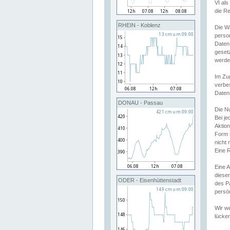
VI al
die R
RHEIN - Koblenz
Die W
perso
Daten
geset
werde
Im Zu
verbe
Daten
DONAU - Passau
Die N
Bei j
Aktion
Form 
nicht 
Eine R
Eine 
dieser
ODER - Eisenhüttenstadt
des P
persön
Wir we
lücken