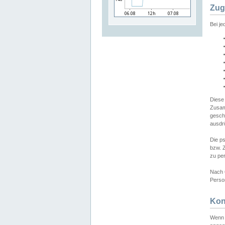
Zug
Bei j
Diese
Zusam
gesch
ausdrü
Die p
bzw. 
zu pe
Nach 
Person
Kon
Wenn 