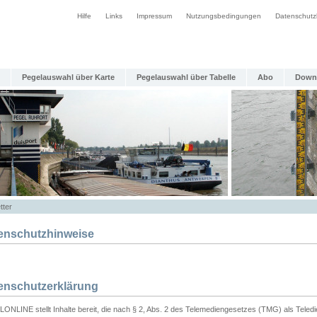
Hilfe
Links
Impressum
Nutzungsbedingungen
Datenschutz
Pegelauswahl über Karte
Pegelauswahl über Tabelle
Abo
Down
tter
enschutzhinweise
enschutzerklärung
ONLINE stellt Inhalte bereit, die nach § 2, Abs. 2 des Telemediengesetzes (TMG) als Teled