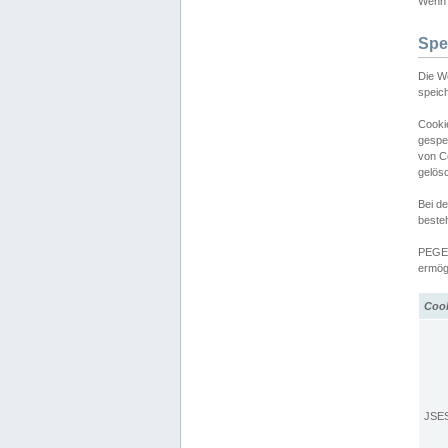
Wenn d
Spe
Die W
speic
Cooki
gespe
von C
gelös
Bei d
beste
PEGEL
ermögl
Coo
JSE