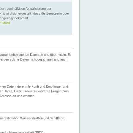
 der regelmäßigen Aktualisierung der
omit wird sichergestellt, dass die Benutzerin oder
 angezeigt bekommt.
 Mobil
 personenbezogenen Daten an uns übermitteln. Es
werden solche Daten nicht gesammelt und auch
ogenen Daten, deren Herkunft und Empfänger und
er Daten. Hierzu sowie zu weiteren Fragen zum
 Adresse an uns wenden.
neraldirektion Wasserstraßen und Schifffahrt
nd Informationsfreiheit (BfDI).