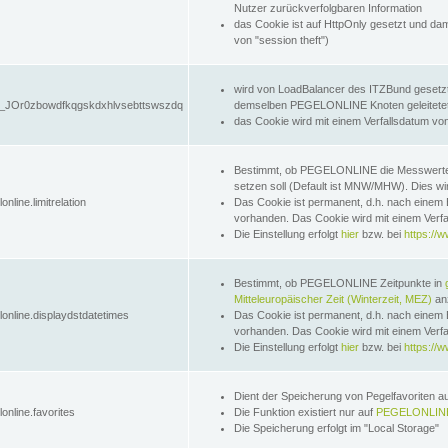
Nutzer zurückverfolgbaren Information
das Cookie ist auf HttpOnly gesetzt und dam
von "session theft")
wird von LoadBalancer des ITZBund gesetzt
JOr0zbowdfkqgskdxhlvsebttswszdq
demselben PEGELONLINE Knoten geleitetet w
das Cookie wird mit einem Verfallsdatum vo
Bestimmt, ob PEGELONLINE die Messwer
setzen soll (Default ist MNW/MHW). Dies wirk
online.limitrelation
Das Cookie ist permanent, d.h. nach einem 
vorhanden. Das Cookie wird mit einem Verfa
Die Einstellung erfolgt
hier
bzw. bei
https://w
Bestimmt, ob PEGELONLINE Zeitpunkte in
Mitteleuropäischer Zeit (Winterzeit, MEZ)
anz
lonline.displaydstdatetimes
Das Cookie ist permanent, d.h. nach einem 
vorhanden. Das Cookie wird mit einem Verfa
Die Einstellung erfolgt
hier
bzw. bei
https://w
Dient der Speicherung von Pegelfavoriten 
online.favorites
Die Funktion existiert nur auf
PEGELONLINE
Die Speicherung erfolgt im "Local Storage"