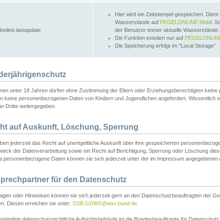
Hier wird ein Zeitstempel gespeichert. Dient
Wasserstände auf
PEGELONLINE Mobil
. S
lonline.lastupdate
der Benutzer immer aktuelle Wasserstände
Die Funktion existiert nur auf
PEGELONLINE
Die Speicherung erfolgt im "Local Storage"
derjährigenschutz
nen unter 18 Jahren dürfen ohne Zustimmung der Eltern oder Erziehungsberechtigten keine
n keine personenbezogenen Daten von Kindern und Jugendlichen angefordert. Wissentlich 
an Dritte weitergegeben.
ht auf Auskunft, Löschung, Sperrung
aben jederzeit das Recht auf unentgeltliche Auskunft über ihre gespeicherten personenbez
weck der Datenverarbeitung sowie ein Recht auf Berichtigung, Sperrung oder Löschung dies
 personenbezogene Daten können sie sich jederzeit unter der im Impressum angegebenen
prechpartner für den Datenschutz
ragen oder Hinweisen können sie sich jederzeit gern an den Datenschutzbeauftragten der Ge
n. Diesen erreichen sie unter:
DSB.GDWS@wsv.bund.de
ständige datenschutzrechtliche Aufsichtsbehörde ist die Bundesbeauftragte für Datenschutz u