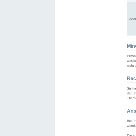
pege
Min
Perso
werde
nicht 
Rec
Sie h
den Z
Thema
Ans
Bei F
wende
Die zu