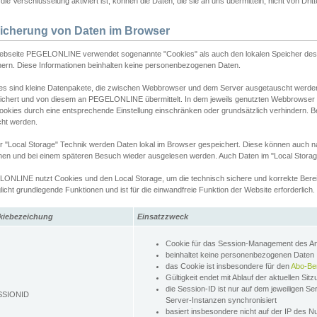
ie Verschlüsselung aktiviert ist, können die Daten, die sie an uns übermitteln, nicht von Dri
icherung von Daten im Browser
ebseite PEGELONLINE verwendet sogenannte "Cookies" als auch den lokalen Speicher des 
hern. Diese Informationen beinhalten keine personenbezogenen Daten.
es sind kleine Datenpakete, die zwischen Webbrowser und dem Server ausgetauscht werde
ichert und von diesem an PEGELONLINE übermittelt. In dem jeweils genutzten Webbrowser
ookies durch eine entsprechende Einstellung einschränken oder grundsätzlich verhindern. B
cht werden.
er "Local Storage" Technik werden Daten lokal im Browser gespeichert. Diese können auch 
hen und bei einem späteren Besuch wieder ausgelesen werden. Auch Daten im "Local Storag
ONLINE nutzt Cookies und den Local Storage, um die technisch sichere und korrekte Bereit
icht grundlegende Funktionen und ist für die einwandfreie Funktion der Website erforderlich.
kiebezeichung
Einsatzzweck
Cookie für das Session-Management des 
beinhaltet keine personenbezogenen Daten
das Cookie ist insbesondere für den
Abo-Be
Gültigkeit endet mit Ablauf der aktuellen Sit
die Session-ID ist nur auf dem jeweiligen Se
SSIONID
Server-Instanzen synchronisiert
basiert insbesondere nicht auf der IP des N