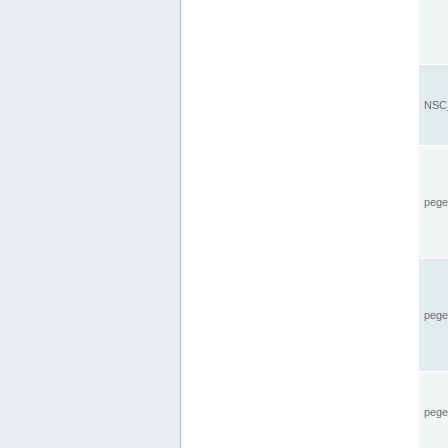
NSC_
pegel
pege
pegel