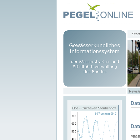
Start
Newsle
Dat
Elbe - Cuxhaven Steubenhöft
Dat
PEGEL