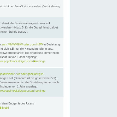
it nicht per JavaScript auslesbar (Verhinderung
, damit alle Browseranfragen immer auf
erden (nötig z.B. für die Ganglinienanzeige)
n einer Stunde gesetzt
te
zum MNW/MHW oder zum HSW
in Beziehung
t sich z.B. auf die Kartendarstellung aus.
Browserneustart ist die Einstellung immer noch
llsdatum von 1 Jahr angelegt.
ww.pegelmobil.de/gast/start#settings
gesetzlicher Zeit oder ganzjährig in
eigen soll (Standard ist die gesetzliche Zeit).
Browserneustart ist die Einstellung immer noch
llsdatum von 1 Jahr angelegt.
ww.pegelmobil.de/gast/start#settings
auf dem Endgerät des Users
 Mobil