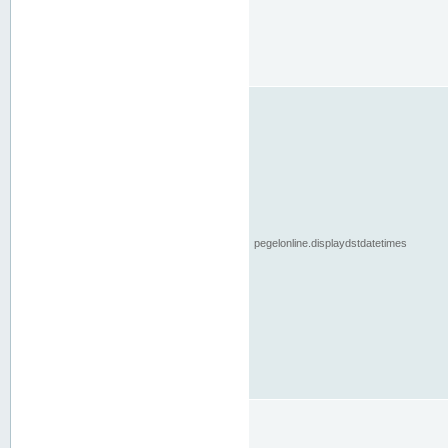
pegelonline.displaydstdatetimes