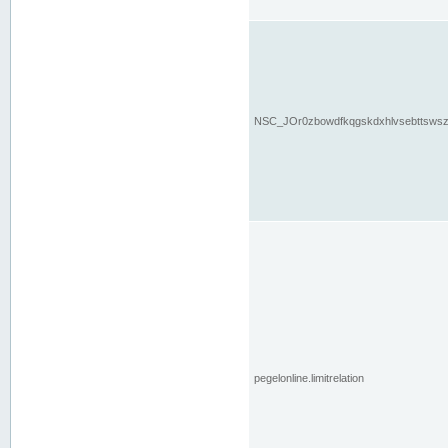
NSC_JOr0zbowdfkqgskdxhlvsebttsws
pegelonline.limitrelation