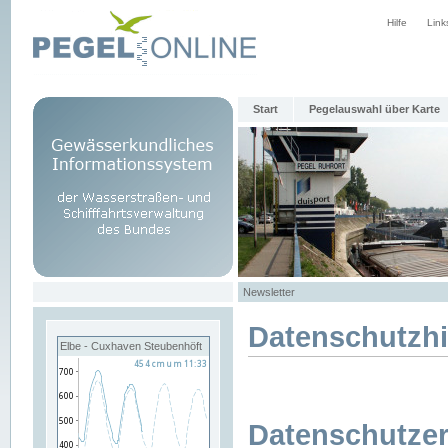
Hilfe
Link
Start
Pegelauswahl über Karte
Newsletter
Datenschutzh
Elbe - Cuxhaven Steubenhöft
Datenschutzer