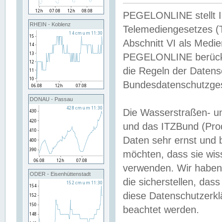
PEGELONLINE stellt Inh
RHEIN - Koblenz
Telemediengesetzes (
Abschnitt VI als Medie
PEGELONLINE berücksi
die Regeln der Date
Bundesdatenschutzge
DONAU - Passau
Die Wasserstraßen- u
und das ITZBund (Pro
Daten sehr ernst und 
möchten, dass sie wis
verwenden. Wir haben
ODER - Eisenhüttenstadt
die sicherstellen, das
diese Datenschutzerkl
beachtet werden.