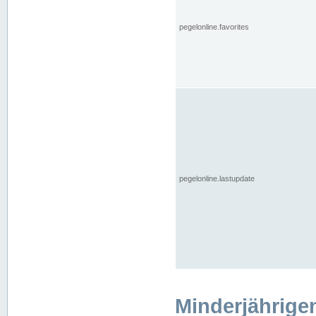
pegelonline.favorites
pegelonline.lastupdate
Minderjährige