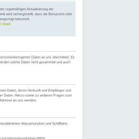
 der regelmäßigen Aktualisierung der
omit wird sichergestellt, dass die Benutzerin oder
 angezeigt bekommt.
 Mobil
 personenbezogenen Daten an uns übermitteln. Es
werden solche Daten nicht gesammelt und auch
ogenen Daten, deren Herkunft und Empfänger und
er Daten. Hierzu sowie zu weiteren Fragen zum
 Adresse an uns wenden.
neraldirektion Wasserstraßen und Schifffahrt
nd Informationsfreiheit (BfDI).