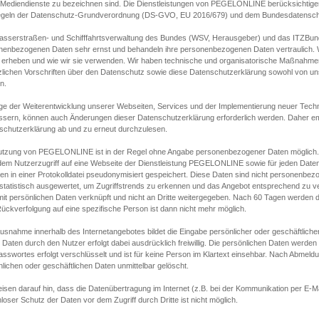
s Mediendienste zu bezeichnen sind. Die Dienstleistungen von PEGELONLINE berücksichtigen
egeln der Datenschutz-Grundverordnung (DS-GVO, EU 2016/679) und dem Bundesdatensc
asserstraßen- und Schifffahrtsverwaltung des Bundes (WSV, Herausgeber) und das ITZBund
nenbezogenen Daten sehr ernst und behandeln ihre personenbezogenen Daten vertraulich. W
 erheben und wie wir sie verwenden. Wir haben technische und organisatorische Maßnahmen g
zlichen Vorschriften über den Datenschutz sowie diese Datenschutzerklärung sowohl von uns
n.
ge der Weiterentwicklung unserer Webseiten, Services und der Implementierung neuer Techn
ssern, können auch Änderungen dieser Datenschutzerklärung erforderlich werden. Daher emp
schutzerklärung ab und zu erneut durchzulesen.
utzung von PEGELONLINE ist in der Regel ohne Angabe personenbezogener Daten möglich.
edem Nutzerzugriff auf eine Webseite der Dienstleistung PEGELONLINE sowie für jeden Dat
en in einer Protokolldatei pseudonymisiert gespeichert. Diese Daten sind nicht personenbez
statistisch ausgewertet, um Zugriffstrends zu erkennen und das Angebot entsprechend zu 
mit persönlichen Daten verknüpft und nicht an Dritte weitergegeben. Nach 60 Tagen werden d
ückverfolgung auf eine spezifische Person ist dann nicht mehr möglich.
Ausnahme innerhalb des Internetangebotes bildet die Eingabe persönlicher oder geschäftlic
 Daten durch den Nutzer erfolgt dabei ausdrücklich freiwillig. Die persönlichen Daten werden
asswortes erfolgt verschlüsselt und ist für keine Person im Klartext einsehbar. Nach Abmel
lichen oder geschäftlichen Daten unmittelbar gelöscht.
isen darauf hin, dass die Datenübertragung im Internet (z.B. bei der Kommunikation per E-Ma
loser Schutz der Daten vor dem Zugriff durch Dritte ist nicht möglich.