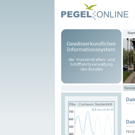
Start
Newsle
Dat
Elbe - Cuxhaven Steubenhöft
Dat
PEGEL