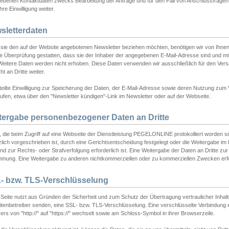
ebenen Kontaktdaten zwecks Bearbeitung der Anfrage und für den Fall von Anschlussfragen b
hre Einwilligung weiter.
sletterdaten
sie den auf der Website angebotenen Newsletter beziehen möchten, benötigen wir von Ihnen
ie Überprüfung gestatten, dass sie der Inhaber der angegebenen E-Mail-Adresse sind und m
 Weitere Daten werden nicht erhoben. Diese Daten verwenden wir ausschließlich für den Ver
cht an Dritte weiter.
teilte Einwilligung zur Speicherung der Daten, der E-Mail-Adresse sowie deren Nutzung zum
ufen, etwa über den "Newsletter kündigen"-Link im Newsletter oder auf der Webseite.
tergabe personenbezogener Daten an Dritte
 die beim Zugriff auf eine Webseite der Dienstleistung PEGELONLINE protokolliert worden sind
lich vorgeschrieben ist, durch eine Gerichtsentscheidung festgelegt oder die Weitergabe im Fa
d zur Rechts- oder Strafverfolgung erforderlich ist. Eine Weitergabe der Daten an Dritte zur 
mmung. Eine Weitergabe zu anderen nichtkommerziellen oder zu kommerziellen Zwecken erfol
- bzw. TLS-Verschlüsselung
Seite nutzt aus Gründen der Sicherheit und zum Schutz der Übertragung vertraulicher Inhalte
eitenbetreiber senden, eine SSL- bzw. TLS-Verschlüsselung. Eine verschlüsselte Verbindung 
rs von "http://" auf "https://" wechselt sowie am Schloss-Symbol in ihrer Browserzeile.