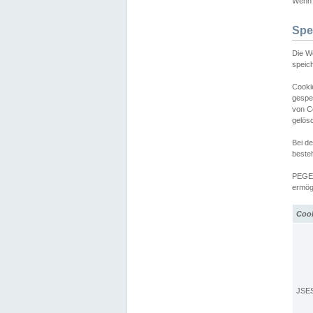
Wenn d
Spe
Die W
speic
Cooki
gespe
von C
gelös
Bei d
beste
PEGEL
ermögl
Coo
JSE