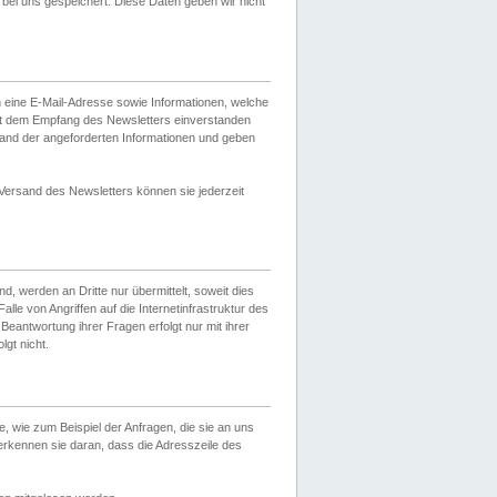
ei uns gespeichert. Diese Daten geben wir nicht
 eine E-Mail-Adresse sowie Informationen, welche
it dem Empfang des Newsletters einverstanden
sand der angeforderten Informationen und geben
 Versand des Newsletters können sie jederzeit
, werden an Dritte nur übermittelt, soweit dies
lle von Angriffen auf die Internetinfrastruktur des
Beantwortung ihrer Fragen erfolgt nur mit ihrer
gt nicht.
, wie zum Beispiel der Anfragen, die sie an uns
erkennen sie daran, dass die Adresszeile des