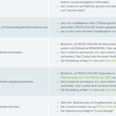
Nutzer zurückverfolgbaren Information
das Cookie ist auf HttpOnly gesetzt und dam
von "session theft")
wird von LoadBalancer des ITZBund gesetzt
JOr0zbowdfkqgskdxhlvsebttswszdq
demselben PEGELONLINE Knoten geleitetet w
das Cookie wird mit einem Verfallsdatum vo
Bestimmt, ob PEGELONLINE die Messwer
setzen soll (Default ist MNW/MHW). Dies wirk
online.limitrelation
Das Cookie ist permanent, d.h. nach einem 
vorhanden. Das Cookie wird mit einem Verfa
Die Einstellung erfolgt
hier
bzw. bei
https://w
Bestimmt, ob PEGELONLINE Zeitpunkte in
Mitteleuropäischer Zeit (Winterzeit, MEZ)
anz
lonline.displaydstdatetimes
Das Cookie ist permanent, d.h. nach einem 
vorhanden. Das Cookie wird mit einem Verfa
Die Einstellung erfolgt
hier
bzw. bei
https://w
Dient der Speicherung von Pegelfavoriten 
online.favorites
Die Funktion existiert nur auf
PEGELONLINE
Die Speicherung erfolgt im "Local Storage"