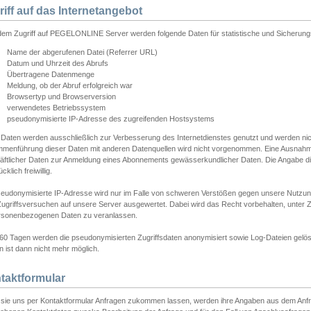
riff auf das Internetangebot
edem Zugriff auf PEGELONLINE Server werden folgende Daten für statistische und Sicherun
Name der abgerufenen Datei (Referrer URL)
Datum und Uhrzeit des Abrufs
Übertragene Datenmenge
Meldung, ob der Abruf erfolgreich war
Browsertyp und Browserversion
verwendetes Betriebssystem
pseudonymisierte IP-Adresse des zugreifenden Hostsystems
 Daten werden ausschließlich zur Verbesserung des Internetdienstes genutzt und werden ni
menführung dieser Daten mit anderen Datenquellen wird nicht vorgenommen. Eine Ausnahme 
äftlicher Daten zur Anmeldung eines Abonnements gewässerkundlicher Daten. Die Angabe die
cklich freiwillig.
seudonymisierte IP-Adresse wird nur im Falle von schweren Verstößen gegen unsere Nutzun
Zugriffsversuchen auf unsere Server ausgewertet. Dabei wird das Recht vorbehalten, unter Z
rsonenbezogenen Daten zu veranlassen.
60 Tagen werden die pseudonymisierten Zugriffsdaten anonymisiert sowie Log-Dateien gelösc
 ist dann nicht mehr möglich.
taktformular
sie uns per Kontaktformular Anfragen zukommen lassen, werden ihre Angaben aus dem Anfrag