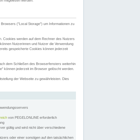
tten mitgelesen werden.
Browsers ("Local Storage") um Informationen zu
n. Cookies werden auf dem Rechner des Nutzers
 können Nutzerinnen und Nutzer die Verwendung
ereits gespeicherte Cookies können jederzeit
nach dem Schließen des Browserfensters weiterhin
e" können jederzeit im Browser gelöscht werden.
stellung der Webseite zu gewährleisten. Dies
Anwendungsservers
reich
von PEGELONLINE erforderlich
zung
rver gültig und wird nicht über verschiedene
utzers oder einer sonstigen auf den tatsächlichen