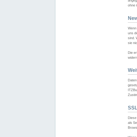
angeg
ohne i
New
Wenn 
uns d
sind.
sie ni
Die er
widerr
Wei
Daten,
gesetz
ITZBun
Zusti
SSL
Diese 
als S
Browse