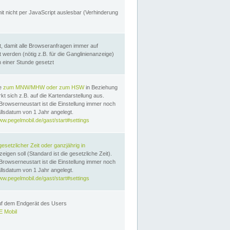
it nicht per JavaScript auslesbar (Verhinderung
, damit alle Browseranfragen immer auf
erden (nötig z.B. für die Ganglinienanzeige)
n einer Stunde gesetzt
te
zum MNW/MHW oder zum HSW
in Beziehung
t sich z.B. auf die Kartendarstellung aus.
Browserneustart ist die Einstellung immer noch
llsdatum von 1 Jahr angelegt.
ww.pegelmobil.de/gast/start#settings
gesetzlicher Zeit oder ganzjährig in
eigen soll (Standard ist die gesetzliche Zeit).
Browserneustart ist die Einstellung immer noch
llsdatum von 1 Jahr angelegt.
ww.pegelmobil.de/gast/start#settings
auf dem Endgerät des Users
 Mobil