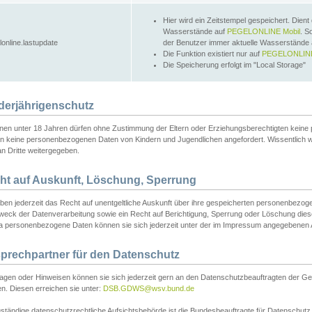
Hier wird ein Zeitstempel gespeichert. Dient
Wasserstände auf
PEGELONLINE Mobil
. S
lonline.lastupdate
der Benutzer immer aktuelle Wasserstände
Die Funktion existiert nur auf
PEGELONLINE
Die Speicherung erfolgt im "Local Storage"
derjährigenschutz
nen unter 18 Jahren dürfen ohne Zustimmung der Eltern oder Erziehungsberechtigten keine
n keine personenbezogenen Daten von Kindern und Jugendlichen angefordert. Wissentlich 
an Dritte weitergegeben.
ht auf Auskunft, Löschung, Sperrung
aben jederzeit das Recht auf unentgeltliche Auskunft über ihre gespeicherten personenbez
weck der Datenverarbeitung sowie ein Recht auf Berichtigung, Sperrung oder Löschung dies
 personenbezogene Daten können sie sich jederzeit unter der im Impressum angegebenen
prechpartner für den Datenschutz
ragen oder Hinweisen können sie sich jederzeit gern an den Datenschutzbeauftragten der Ge
n. Diesen erreichen sie unter:
DSB.GDWS@wsv.bund.de
ständige datenschutzrechtliche Aufsichtsbehörde ist die Bundesbeauftragte für Datenschutz u