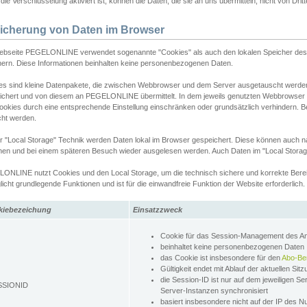
ie Verschlüsselung aktiviert ist, können die Daten, die sie an uns übermitteln, nicht von Dri
icherung von Daten im Browser
ebseite PEGELONLINE verwendet sogenannte "Cookies" als auch den lokalen Speicher des 
hern. Diese Informationen beinhalten keine personenbezogenen Daten.
es sind kleine Datenpakete, die zwischen Webbrowser und dem Server ausgetauscht werde
ichert und von diesem an PEGELONLINE übermittelt. In dem jeweils genutzten Webbrowser
ookies durch eine entsprechende Einstellung einschränken oder grundsätzlich verhindern. B
cht werden.
er "Local Storage" Technik werden Daten lokal im Browser gespeichert. Diese können auch 
hen und bei einem späteren Besuch wieder ausgelesen werden. Auch Daten im "Local Storag
ONLINE nutzt Cookies und den Local Storage, um die technisch sichere und korrekte Bereit
icht grundlegende Funktionen und ist für die einwandfreie Funktion der Website erforderlich.
kiebezeichung
Einsatzzweck
Cookie für das Session-Management des 
beinhaltet keine personenbezogenen Daten
das Cookie ist insbesondere für den
Abo-Be
Gültigkeit endet mit Ablauf der aktuellen Sit
die Session-ID ist nur auf dem jeweiligen Se
SSIONID
Server-Instanzen synchronisiert
basiert insbesondere nicht auf der IP des N