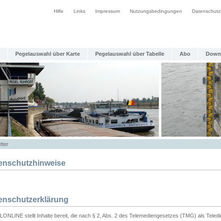
Hilfe
Links
Impressum
Nutzungsbedingungen
Datenschutz
Pegelauswahl über Karte
Pegelauswahl über Tabelle
Abo
Down
tter
enschutzhinweise
enschutzerklärung
ONLINE stellt Inhalte bereit, die nach § 2, Abs. 2 des Telemediengesetzes (TMG) als Teled