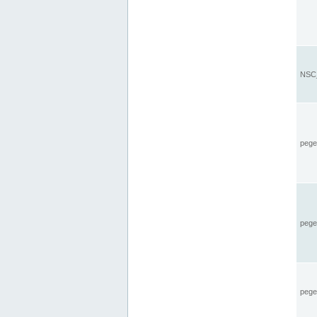
NSC_
pegel
pege
pegel