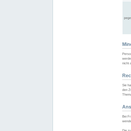
pege
Min
Perso
werde
nicht 
Rec
Sie h
den Z
Thema
Ans
Bei F
wende
Die zu