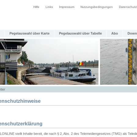
Hilfe
Links
Impressum
Nutzungsbedingungen
Datenschutz
Pegelauswahl über Karte
Pegelauswahl über Tabelle
Abo
Down
tter
enschutzhinweise
enschutzerklärung
ONLINE stellt Inhalte bereit, die nach § 2, Abs. 2 des Telemediengesetzes (TMG) als Teled