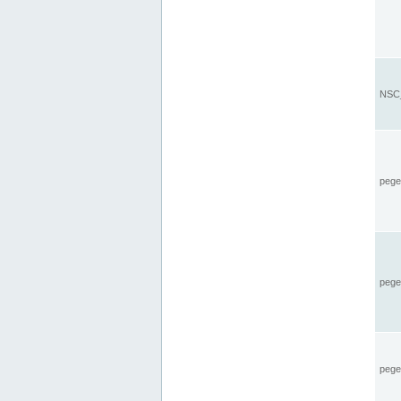
NSC_
pegel
pege
pegel