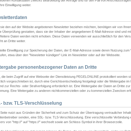
ebenen Kontaktdaten zwecks Bearbeitung der Anfrage und für den Fall von Anschlussfragen b
hre Einwilligung weiter.
sletterdaten
sie den auf der Website angebotenen Newsletter beziehen möchten, benötigen wir von Ihnen
ie Überprüfung gestatten, dass sie der Inhaber der angegebenen E-Mail-Adresse sind und m
 Weitere Daten werden nicht erhoben. Diese Daten verwenden wir ausschließlich für den Ver
cht an Dritte weiter.
teilte Einwilligung zur Speicherung der Daten, der E-Mail-Adresse sowie deren Nutzung zum
ufen, etwa über den "Newsletter kündigen"-Link im Newsletter oder auf der Webseite.
tergabe personenbezogener Daten an Dritte
 die beim Zugriff auf eine Webseite der Dienstleistung PEGELONLINE protokolliert worden sind
lich vorgeschrieben ist, durch eine Gerichtsentscheidung festgelegt oder die Weitergabe im Fa
d zur Rechts- oder Strafverfolgung erforderlich ist. Eine Weitergabe der Daten an Dritte zur 
mmung. Eine Weitergabe zu anderen nichtkommerziellen oder zu kommerziellen Zwecken erfol
- bzw. TLS-Verschlüsselung
Seite nutzt aus Gründen der Sicherheit und zum Schutz der Übertragung vertraulicher Inhalte
eitenbetreiber senden, eine SSL- bzw. TLS-Verschlüsselung. Eine verschlüsselte Verbindung 
rs von "http://" auf "https://" wechselt sowie am Schloss-Symbol in ihrer Browserzeile.