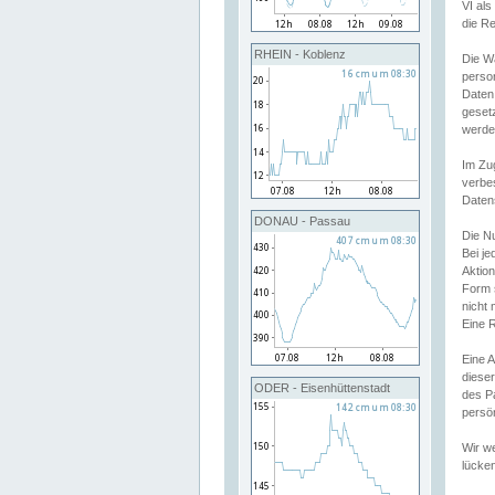
VI al
die R
RHEIN - Koblenz
Die W
perso
Daten
geset
werde
Im Zu
verbe
Daten
DONAU - Passau
Die N
Bei j
Aktion
Form 
nicht 
Eine R
Eine 
dieser
ODER - Eisenhüttenstadt
des P
persön
Wir we
lücken