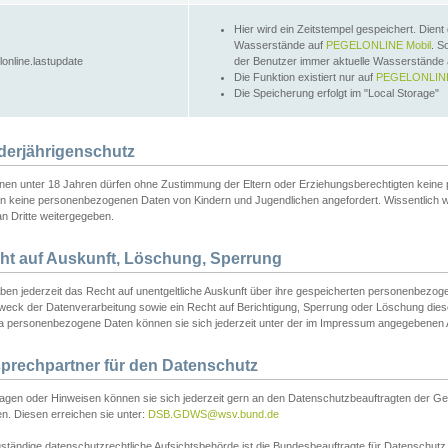
Hier wird ein Zeitstempel gespeichert. Dient
Wasserstände auf
PEGELONLINE Mobil
. S
lonline.lastupdate
der Benutzer immer aktuelle Wasserstände
Die Funktion existiert nur auf
PEGELONLINE
Die Speicherung erfolgt im "Local Storage"
derjährigenschutz
nen unter 18 Jahren dürfen ohne Zustimmung der Eltern oder Erziehungsberechtigten keine
n keine personenbezogenen Daten von Kindern und Jugendlichen angefordert. Wissentlich 
an Dritte weitergegeben.
ht auf Auskunft, Löschung, Sperrung
aben jederzeit das Recht auf unentgeltliche Auskunft über ihre gespeicherten personenbez
weck der Datenverarbeitung sowie ein Recht auf Berichtigung, Sperrung oder Löschung dies
 personenbezogene Daten können sie sich jederzeit unter der im Impressum angegebenen
prechpartner für den Datenschutz
ragen oder Hinweisen können sie sich jederzeit gern an den Datenschutzbeauftragten der Ge
n. Diesen erreichen sie unter:
DSB.GDWS@wsv.bund.de
ständige datenschutzrechtliche Aufsichtsbehörde ist die Bundesbeauftragte für Datenschutz u