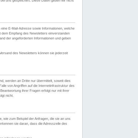
ei uns gespeichert. Diese Daten geben wir nicht
 eine E-Mail-Adresse sowie Informationen, welche
it dem Empfang des Newsletters einverstanden
sand der angeforderten Informationen und geben
 Versand des Newsletters können sie jederzeit
, werden an Dritte nur übermittelt, soweit dies
lle von Angriffen auf die Internetinfrastruktur des
Beantwortung ihrer Fragen erfolgt nur mit ihrer
gt nicht.
, wie zum Beispiel der Anfragen, die sie an uns
erkennen sie daran, dass die Adresszeile des