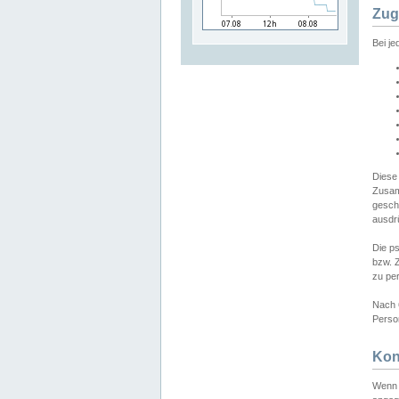
Zug
Bei j
Diese
Zusam
gesch
ausdrü
Die p
bzw. 
zu pe
Nach 
Person
Kon
Wenn 