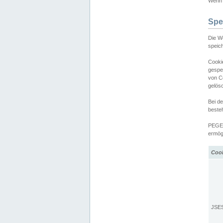
Wenn d
Spe
Die W
speic
Cooki
gespe
von C
gelös
Bei d
beste
PEGEL
ermögl
Coo
JSE