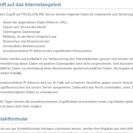
riff auf das Internetangebot
edem Zugriff auf PEGELONLINE Server werden folgende Daten für statistische und Sicherun
Name der abgerufenen Datei (Referrer URL)
Datum und Uhrzeit des Abrufs
Übertragene Datenmenge
Meldung, ob der Abruf erfolgreich war
Browsertyp und Browserversion
verwendetes Betriebssystem
pseudonymisierte IP-Adresse des zugreifenden Hostsystems
 Daten werden ausschließlich zur Verbesserung des Internetdienstes genutzt und werden ni
menführung dieser Daten mit anderen Datenquellen wird nicht vorgenommen. Eine Ausnahme 
äftlicher Daten zur Anmeldung eines Abonnements gewässerkundlicher Daten. Die Angabe die
cklich freiwillig.
seudonymisierte IP-Adresse wird nur im Falle von schweren Verstößen gegen unsere Nutzun
Zugriffsversuchen auf unsere Server ausgewertet. Dabei wird das Recht vorbehalten, unter Z
rsonenbezogenen Daten zu veranlassen.
60 Tagen werden die pseudonymisierten Zugriffsdaten anonymisiert sowie Log-Dateien gelösc
 ist dann nicht mehr möglich.
taktformular
sie uns per Kontaktformular Anfragen zukommen lassen, werden ihre Angaben aus dem Anfrag