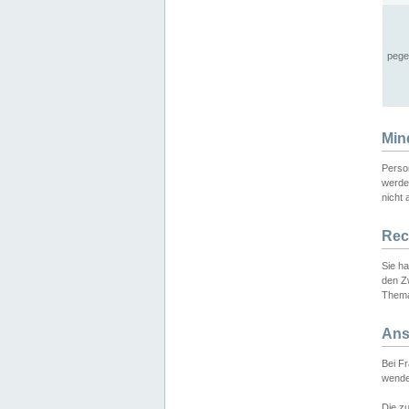
pege
Min
Perso
werde
nicht 
Rec
Sie h
den Z
Thema
Ans
Bei F
wende
Die zu