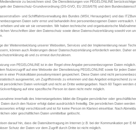
s Mediendienste zu bezeichnen sind. Die Dienstleistungen von PEGELONLINE berücksichtigen
egeln der Datenschutz-Grundverordnung (DS-GVO, EU 2016/679) und dem Bundesdatensc
asserstraßen- und Schifffahrtsverwaltung des Bundes (WSV, Herausgeber) und das ITZBund
nenbezogenen Daten sehr ernst und behandeln ihre personenbezogenen Daten vertraulich. W
 erheben und wie wir sie verwenden. Wir haben technische und organisatorische Maßnahmen g
zlichen Vorschriften über den Datenschutz sowie diese Datenschutzerklärung sowohl von uns
n.
ge der Weiterentwicklung unserer Webseiten, Services und der Implementierung neuer Techn
ssern, können auch Änderungen dieser Datenschutzerklärung erforderlich werden. Daher emp
schutzerklärung ab und zu erneut durchzulesen.
utzung von PEGELONLINE ist in der Regel ohne Angabe personenbezogener Daten möglich.
edem Nutzerzugriff auf eine Webseite der Dienstleistung PEGELONLINE sowie für jeden Dat
en in einer Protokolldatei pseudonymisiert gespeichert. Diese Daten sind nicht personenbez
statistisch ausgewertet, um Zugriffstrends zu erkennen und das Angebot entsprechend zu 
mit persönlichen Daten verknüpft und nicht an Dritte weitergegeben. Nach 60 Tagen werden d
ückverfolgung auf eine spezifische Person ist dann nicht mehr möglich.
Ausnahme innerhalb des Internetangebotes bildet die Eingabe persönlicher oder geschäftlic
 Daten durch den Nutzer erfolgt dabei ausdrücklich freiwillig. Die persönlichen Daten werden
asswortes erfolgt verschlüsselt und ist für keine Person im Klartext einsehbar. Nach Abmel
lichen oder geschäftlichen Daten unmittelbar gelöscht.
isen darauf hin, dass die Datenübertragung im Internet (z.B. bei der Kommunikation per E-Ma
loser Schutz der Daten vor dem Zugriff durch Dritte ist nicht möglich.