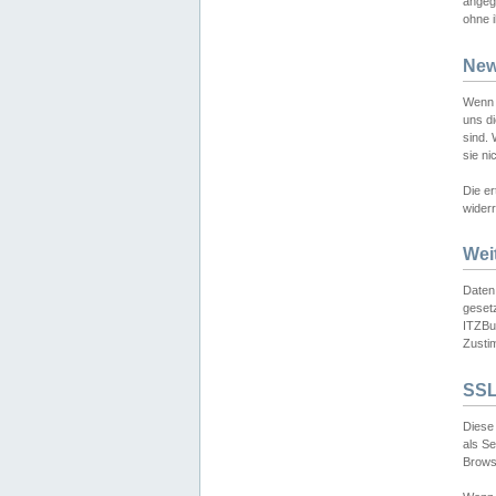
angeg
ohne i
New
Wenn 
uns d
sind.
sie ni
Die er
widerr
Wei
Daten,
gesetz
ITZBun
Zusti
SSL
Diese 
als S
Browse