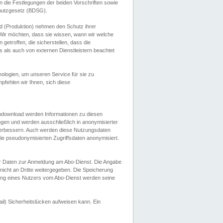
 die Festlegungen der beiden Vorschriften sowie
hutzgesetz (BDSG).
 (Produktion) nehmen den Schutz ihrer
ir möchten, dass sie wissen, wann wir welche
etroffen, die sicherstellen, dass die
 als auch von externen Dienstleistern beachtet
ologien, um unseren Service für sie zu
fehlen wir Ihnen, sich diese
endownload werden Informationen zu diesen
ogen und werden ausschließlich in anonymisierter
verbessern. Auch werden diese Nutzungsdaten
ie pseudonymisierten Zugriffsdaten anonymisiert.
her Daten zur Anmeldung am Abo-Dienst. Die Angabe
 nicht an Dritte weitergegeben. Die Speicherung
dung eines Nutzers vom Abo-Dienst werden seine
il) Sicherheitslücken aufweisen kann. Ein