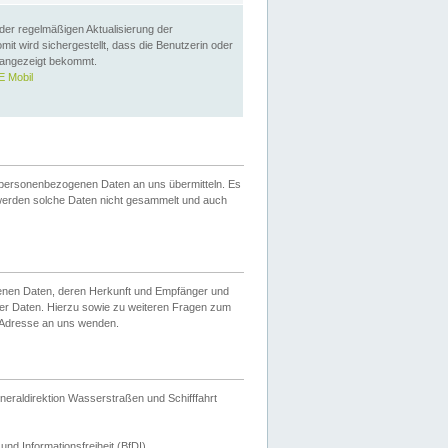
 der regelmäßigen Aktualisierung der
omit wird sichergestellt, dass die Benutzerin oder
 angezeigt bekommt.
 Mobil
 personenbezogenen Daten an uns übermitteln. Es
werden solche Daten nicht gesammelt und auch
ogenen Daten, deren Herkunft und Empfänger und
er Daten. Hierzu sowie zu weiteren Fragen zum
 Adresse an uns wenden.
neraldirektion Wasserstraßen und Schifffahrt
nd Informationsfreiheit (BfDI).