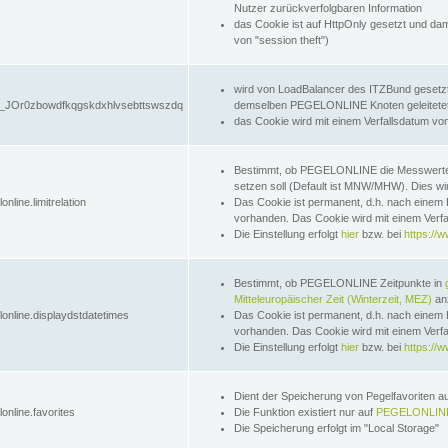
Nutzer zurückverfolgbaren Information
das Cookie ist auf HttpOnly gesetzt und dam
von "session theft")
wird von LoadBalancer des ITZBund gesetzt
JOr0zbowdfkqgskdxhlvsebttswszdq
demselben PEGELONLINE Knoten geleitetet w
das Cookie wird mit einem Verfallsdatum vo
Bestimmt, ob PEGELONLINE die Messwer
setzen soll (Default ist MNW/MHW). Dies wirk
online.limitrelation
Das Cookie ist permanent, d.h. nach einem 
vorhanden. Das Cookie wird mit einem Verfa
Die Einstellung erfolgt
hier
bzw. bei
https://w
Bestimmt, ob PEGELONLINE Zeitpunkte in
Mitteleuropäischer Zeit (Winterzeit, MEZ)
anz
lonline.displaydstdatetimes
Das Cookie ist permanent, d.h. nach einem 
vorhanden. Das Cookie wird mit einem Verfa
Die Einstellung erfolgt
hier
bzw. bei
https://w
Dient der Speicherung von Pegelfavoriten 
online.favorites
Die Funktion existiert nur auf
PEGELONLINE
Die Speicherung erfolgt im "Local Storage"