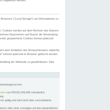
tten mitgelesen werden.
Browsers ("Local Storage") um Informationen zu
n. Cookies werden auf dem Rechner des Nutzers
 können Nutzerinnen und Nutzer die Verwendung
ereits gespeicherte Cookies können jederzeit
nach dem Schließen des Browserfensters weiterhin
e" können jederzeit im Browser gelöscht werden.
stellung der Webseite zu gewährleisten. Dies
Anwendungsservers
reich
von PEGELONLINE erforderlich
zung
rver gültig und wird nicht über verschiedene
utzers oder einer sonstigen auf den tatsächlichen