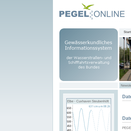
Start
Newsle
Dat
Elbe - Cuxhaven Steubenhöft
Dat
PEGEL