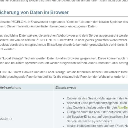
ie Verschlüsselung aktiviert ist, können die Daten, die sie an uns übermitteln, nicht von Dri
icherung von Daten im Browser
ebseite PEGELONLINE verwendet sogenannte "Cookies" als auch den lokalen Speicher des 
hern. Diese Informationen beinhalten keine personenbezogenen Daten.
es sind kleine Datenpakete, die zwischen Webbrowser und dem Server ausgetauscht werde
ichert und von diesem an PEGELONLINE übermittelt. In dem jeweils genutzten Webbrowser
ookies durch eine entsprechende Einstellung einschränken oder grundsätzlich verhindern. B
cht werden.
er "Local Storage" Technik werden Daten lokal im Browser gespeichert. Diese können auch 
hen und bei einem späteren Besuch wieder ausgelesen werden. Auch Daten im "Local Storag
ONLINE nutzt Cookies und den Local Storage, um die technisch sichere und korrekte Bereit
icht grundlegende Funktionen und ist für die einwandfreie Funktion der Website erforderlich.
kiebezeichung
Einsatzzweck
Cookie für das Session-Management des 
beinhaltet keine personenbezogenen Daten
das Cookie ist insbesondere für den
Abo-Be
Gültigkeit endet mit Ablauf der aktuellen Sit
die Session-ID ist nur auf dem jeweiligen Se
SSIONID
Server-Instanzen synchronisiert
basiert insbesondere nicht auf der IP des N