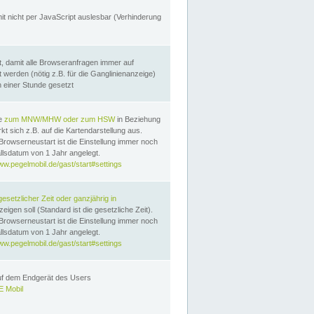
it nicht per JavaScript auslesbar (Verhinderung
, damit alle Browseranfragen immer auf
erden (nötig z.B. für die Ganglinienanzeige)
n einer Stunde gesetzt
te
zum MNW/MHW oder zum HSW
in Beziehung
t sich z.B. auf die Kartendarstellung aus.
Browserneustart ist die Einstellung immer noch
llsdatum von 1 Jahr angelegt.
ww.pegelmobil.de/gast/start#settings
gesetzlicher Zeit oder ganzjährig in
eigen soll (Standard ist die gesetzliche Zeit).
Browserneustart ist die Einstellung immer noch
llsdatum von 1 Jahr angelegt.
ww.pegelmobil.de/gast/start#settings
auf dem Endgerät des Users
 Mobil