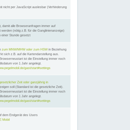
it nicht per JavaScript auslesbar (Verhinderung
, damit alle Browseranfragen immer auf
erden (nötig z.B. für die Ganglinienanzeige)
n einer Stunde gesetzt
te
zum MNW/MHW oder zum HSW
in Beziehung
t sich z.B. auf die Kartendarstellung aus.
Browserneustart ist die Einstellung immer noch
llsdatum von 1 Jahr angelegt.
ww.pegelmobil.de/gast/start#settings
gesetzlicher Zeit oder ganzjährig in
eigen soll (Standard ist die gesetzliche Zeit).
Browserneustart ist die Einstellung immer noch
llsdatum von 1 Jahr angelegt.
ww.pegelmobil.de/gast/start#settings
auf dem Endgerät des Users
 Mobil