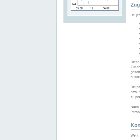
Zug
Bei j
Diese
Zusam
gesch
ausdrü
Die p
bzw. 
zu pe
Nach 
Person
Kon
Wenn 