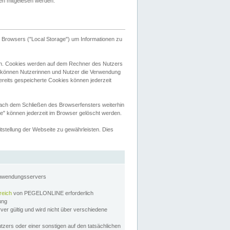
tten mitgelesen werden.
Browsers ("Local Storage") um Informationen zu
n. Cookies werden auf dem Rechner des Nutzers
 können Nutzerinnen und Nutzer die Verwendung
ereits gespeicherte Cookies können jederzeit
nach dem Schließen des Browserfensters weiterhin
e" können jederzeit im Browser gelöscht werden.
stellung der Webseite zu gewährleisten. Dies
Anwendungsservers
reich
von PEGELONLINE erforderlich
zung
rver gültig und wird nicht über verschiedene
utzers oder einer sonstigen auf den tatsächlichen