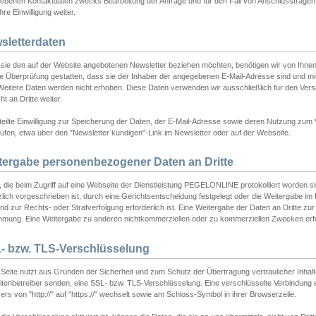
ebenen Kontaktdaten zwecks Bearbeitung der Anfrage und für den Fall von Anschlussfragen b
hre Einwilligung weiter.
sletterdaten
sie den auf der Website angebotenen Newsletter beziehen möchten, benötigen wir von Ihnen
ie Überprüfung gestatten, dass sie der Inhaber der angegebenen E-Mail-Adresse sind und m
 Weitere Daten werden nicht erhoben. Diese Daten verwenden wir ausschließlich für den Ver
cht an Dritte weiter.
teilte Einwilligung zur Speicherung der Daten, der E-Mail-Adresse sowie deren Nutzung zum
ufen, etwa über den "Newsletter kündigen"-Link im Newsletter oder auf der Webseite.
tergabe personenbezogener Daten an Dritte
 die beim Zugriff auf eine Webseite der Dienstleistung PEGELONLINE protokolliert worden sind
lich vorgeschrieben ist, durch eine Gerichtsentscheidung festgelegt oder die Weitergabe im Fa
d zur Rechts- oder Strafverfolgung erforderlich ist. Eine Weitergabe der Daten an Dritte zur 
mmung. Eine Weitergabe zu anderen nichtkommerziellen oder zu kommerziellen Zwecken erfol
- bzw. TLS-Verschlüsselung
Seite nutzt aus Gründen der Sicherheit und zum Schutz der Übertragung vertraulicher Inhalte
eitenbetreiber senden, eine SSL- bzw. TLS-Verschlüsselung. Eine verschlüsselte Verbindung 
rs von "http://" auf "https://" wechselt sowie am Schloss-Symbol in ihrer Browserzeile.