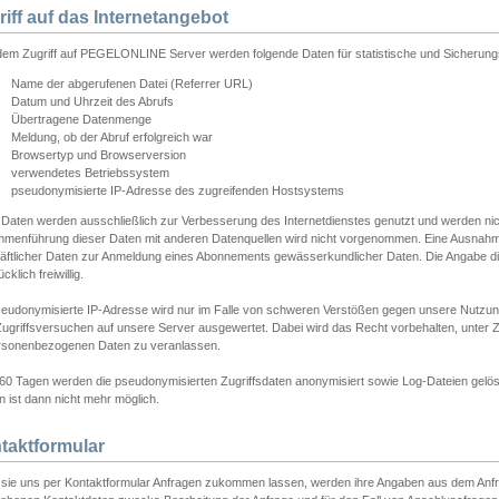
riff auf das Internetangebot
edem Zugriff auf PEGELONLINE Server werden folgende Daten für statistische und Sicherun
Name der abgerufenen Datei (Referrer URL)
Datum und Uhrzeit des Abrufs
Übertragene Datenmenge
Meldung, ob der Abruf erfolgreich war
Browsertyp und Browserversion
verwendetes Betriebssystem
pseudonymisierte IP-Adresse des zugreifenden Hostsystems
 Daten werden ausschließlich zur Verbesserung des Internetdienstes genutzt und werden ni
menführung dieser Daten mit anderen Datenquellen wird nicht vorgenommen. Eine Ausnahme 
äftlicher Daten zur Anmeldung eines Abonnements gewässerkundlicher Daten. Die Angabe die
cklich freiwillig.
seudonymisierte IP-Adresse wird nur im Falle von schweren Verstößen gegen unsere Nutzun
Zugriffsversuchen auf unsere Server ausgewertet. Dabei wird das Recht vorbehalten, unter Z
rsonenbezogenen Daten zu veranlassen.
60 Tagen werden die pseudonymisierten Zugriffsdaten anonymisiert sowie Log-Dateien gelösc
 ist dann nicht mehr möglich.
taktformular
sie uns per Kontaktformular Anfragen zukommen lassen, werden ihre Angaben aus dem Anfrag