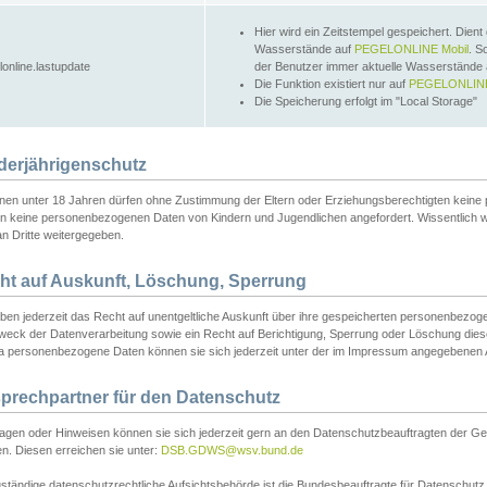
Hier wird ein Zeitstempel gespeichert. Dient
Wasserstände auf
PEGELONLINE Mobil
. S
lonline.lastupdate
der Benutzer immer aktuelle Wasserstände
Die Funktion existiert nur auf
PEGELONLINE
Die Speicherung erfolgt im "Local Storage"
derjährigenschutz
nen unter 18 Jahren dürfen ohne Zustimmung der Eltern oder Erziehungsberechtigten keine
n keine personenbezogenen Daten von Kindern und Jugendlichen angefordert. Wissentlich 
an Dritte weitergegeben.
ht auf Auskunft, Löschung, Sperrung
aben jederzeit das Recht auf unentgeltliche Auskunft über ihre gespeicherten personenbez
weck der Datenverarbeitung sowie ein Recht auf Berichtigung, Sperrung oder Löschung dies
 personenbezogene Daten können sie sich jederzeit unter der im Impressum angegebenen
prechpartner für den Datenschutz
ragen oder Hinweisen können sie sich jederzeit gern an den Datenschutzbeauftragten der Ge
n. Diesen erreichen sie unter:
DSB.GDWS@wsv.bund.de
ständige datenschutzrechtliche Aufsichtsbehörde ist die Bundesbeauftragte für Datenschutz u