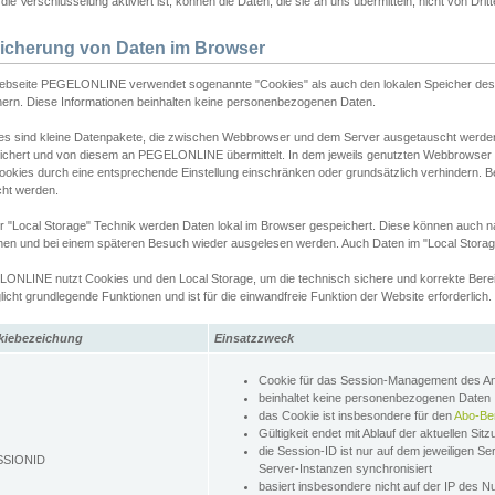
ie Verschlüsselung aktiviert ist, können die Daten, die sie an uns übermitteln, nicht von Dri
icherung von Daten im Browser
ebseite PEGELONLINE verwendet sogenannte "Cookies" als auch den lokalen Speicher des 
hern. Diese Informationen beinhalten keine personenbezogenen Daten.
es sind kleine Datenpakete, die zwischen Webbrowser und dem Server ausgetauscht werde
ichert und von diesem an PEGELONLINE übermittelt. In dem jeweils genutzten Webbrowser
ookies durch eine entsprechende Einstellung einschränken oder grundsätzlich verhindern. B
cht werden.
er "Local Storage" Technik werden Daten lokal im Browser gespeichert. Diese können auch 
hen und bei einem späteren Besuch wieder ausgelesen werden. Auch Daten im "Local Storag
ONLINE nutzt Cookies und den Local Storage, um die technisch sichere und korrekte Bereit
icht grundlegende Funktionen und ist für die einwandfreie Funktion der Website erforderlich.
kiebezeichung
Einsatzzweck
Cookie für das Session-Management des 
beinhaltet keine personenbezogenen Daten
das Cookie ist insbesondere für den
Abo-Be
Gültigkeit endet mit Ablauf der aktuellen Sit
die Session-ID ist nur auf dem jeweiligen Se
SSIONID
Server-Instanzen synchronisiert
basiert insbesondere nicht auf der IP des N