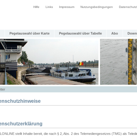
Hilfe
Links
Impressum
Nutzungsbedingungen
Datenschutz
Pegelauswahl über Karte
Pegelauswahl über Tabelle
Abo
Down
tter
enschutzhinweise
enschutzerklärung
ONLINE stellt Inhalte bereit, die nach § 2, Abs. 2 des Telemediengesetzes (TMG) als Teled