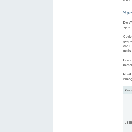
Wenn d
Spe
Die W
speic
Cooki
gespe
von C
gelös
Bei d
beste
PEGEL
ermögl
Coo
JSE