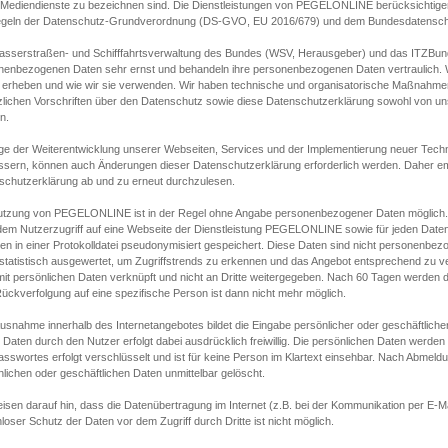
s Mediendienste zu bezeichnen sind. Die Dienstleistungen von PEGELONLINE berücksichtigen
egeln der Datenschutz-Grundverordnung (DS-GVO, EU 2016/679) und dem Bundesdatensc
asserstraßen- und Schifffahrtsverwaltung des Bundes (WSV, Herausgeber) und das ITZBund
nenbezogenen Daten sehr ernst und behandeln ihre personenbezogenen Daten vertraulich. W
 erheben und wie wir sie verwenden. Wir haben technische und organisatorische Maßnahmen g
zlichen Vorschriften über den Datenschutz sowie diese Datenschutzerklärung sowohl von uns
n.
ge der Weiterentwicklung unserer Webseiten, Services und der Implementierung neuer Techn
ssern, können auch Änderungen dieser Datenschutzerklärung erforderlich werden. Daher emp
schutzerklärung ab und zu erneut durchzulesen.
utzung von PEGELONLINE ist in der Regel ohne Angabe personenbezogener Daten möglich.
edem Nutzerzugriff auf eine Webseite der Dienstleistung PEGELONLINE sowie für jeden Dat
en in einer Protokolldatei pseudonymisiert gespeichert. Diese Daten sind nicht personenbez
statistisch ausgewertet, um Zugriffstrends zu erkennen und das Angebot entsprechend zu 
mit persönlichen Daten verknüpft und nicht an Dritte weitergegeben. Nach 60 Tagen werden d
ückverfolgung auf eine spezifische Person ist dann nicht mehr möglich.
Ausnahme innerhalb des Internetangebotes bildet die Eingabe persönlicher oder geschäftlic
 Daten durch den Nutzer erfolgt dabei ausdrücklich freiwillig. Die persönlichen Daten werden
asswortes erfolgt verschlüsselt und ist für keine Person im Klartext einsehbar. Nach Abmel
lichen oder geschäftlichen Daten unmittelbar gelöscht.
isen darauf hin, dass die Datenübertragung im Internet (z.B. bei der Kommunikation per E-Ma
loser Schutz der Daten vor dem Zugriff durch Dritte ist nicht möglich.