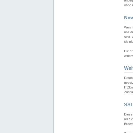
angeg
ohne i
New
Wenn 
uns d
sind.
sie ni
Die er
widerr
Wei
Daten,
gesetz
ITZBun
Zusti
SSL
Diese 
als S
Browse