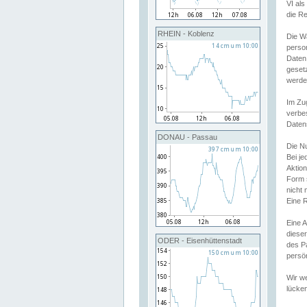
VI al
die R
RHEIN - Koblenz
Die W
perso
Daten
geset
werde
Im Zu
verbe
Daten
DONAU - Passau
Die N
Bei j
Aktion
Form 
nicht 
Eine R
Eine 
dieser
ODER - Eisenhüttenstadt
des P
persön
Wir we
lücken