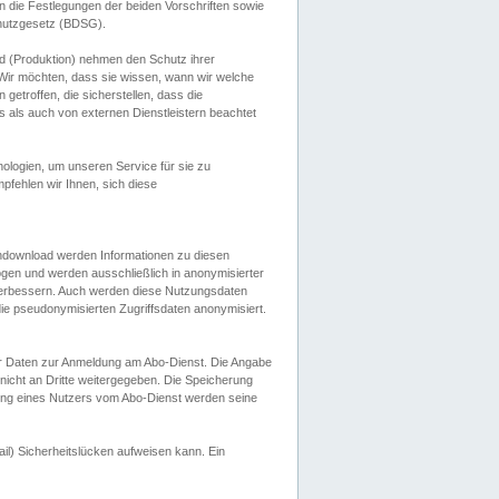
 die Festlegungen der beiden Vorschriften sowie
hutzgesetz (BDSG).
 (Produktion) nehmen den Schutz ihrer
ir möchten, dass sie wissen, wann wir welche
etroffen, die sicherstellen, dass die
 als auch von externen Dienstleistern beachtet
ologien, um unseren Service für sie zu
fehlen wir Ihnen, sich diese
endownload werden Informationen zu diesen
ogen und werden ausschließlich in anonymisierter
verbessern. Auch werden diese Nutzungsdaten
ie pseudonymisierten Zugriffsdaten anonymisiert.
her Daten zur Anmeldung am Abo-Dienst. Die Angabe
 nicht an Dritte weitergegeben. Die Speicherung
dung eines Nutzers vom Abo-Dienst werden seine
il) Sicherheitslücken aufweisen kann. Ein