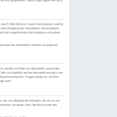
ei uns gespeichert. Diese Daten geben wir nicht
 eine E-Mail-Adresse sowie Informationen, welche
it dem Empfang des Newsletters einverstanden
sand der angeforderten Informationen und geben
 Versand des Newsletters können sie jederzeit
, werden an Dritte nur übermittelt, soweit dies
lle von Angriffen auf die Internetinfrastruktur des
Beantwortung ihrer Fragen erfolgt nur mit ihrer
gt nicht.
, wie zum Beispiel der Anfragen, die sie an uns
erkennen sie daran, dass die Adresszeile des