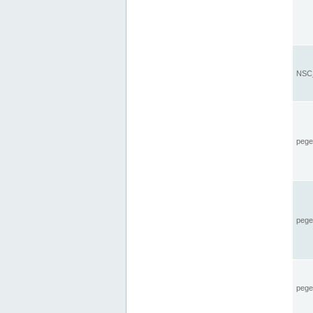
NSC_
pegel
pege
pegel