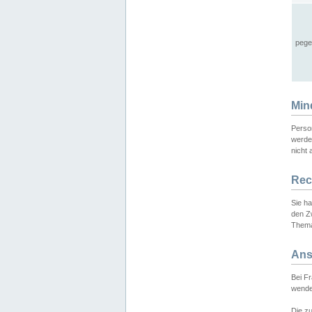
pege
Min
Perso
werde
nicht 
Rec
Sie h
den Z
Thema
Ans
Bei F
wende
Die zu