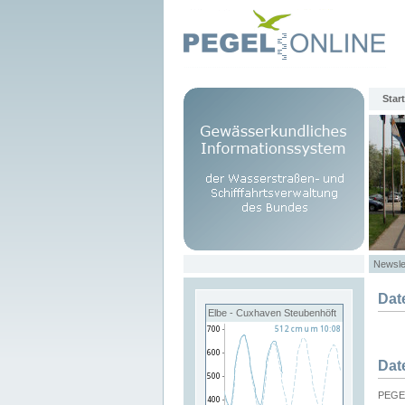
Start
Newsle
Dat
Elbe - Cuxhaven Steubenhöft
Dat
PEGEL