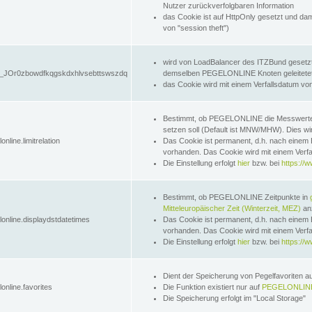
Nutzer zurückverfolgbaren Information
das Cookie ist auf HttpOnly gesetzt und dam
von "session theft")
wird von LoadBalancer des ITZBund gesetzt
JOr0zbowdfkqgskdxhlvsebttswszdq
demselben PEGELONLINE Knoten geleitetet w
das Cookie wird mit einem Verfallsdatum vo
Bestimmt, ob PEGELONLINE die Messwer
setzen soll (Default ist MNW/MHW). Dies wirk
online.limitrelation
Das Cookie ist permanent, d.h. nach einem 
vorhanden. Das Cookie wird mit einem Verfa
Die Einstellung erfolgt
hier
bzw. bei
https://w
Bestimmt, ob PEGELONLINE Zeitpunkte in
Mitteleuropäischer Zeit (Winterzeit, MEZ)
anz
lonline.displaydstdatetimes
Das Cookie ist permanent, d.h. nach einem 
vorhanden. Das Cookie wird mit einem Verfa
Die Einstellung erfolgt
hier
bzw. bei
https://w
Dient der Speicherung von Pegelfavoriten 
online.favorites
Die Funktion existiert nur auf
PEGELONLINE
Die Speicherung erfolgt im "Local Storage"