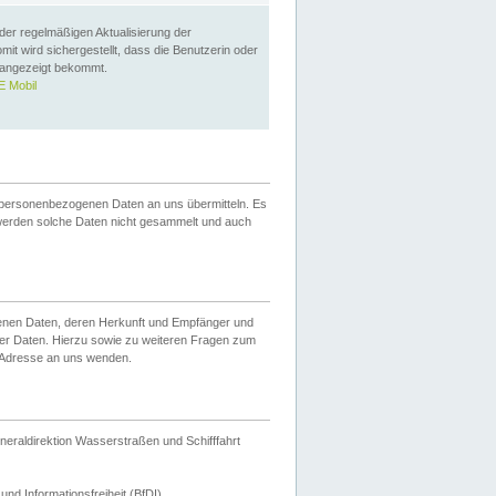
 der regelmäßigen Aktualisierung der
omit wird sichergestellt, dass die Benutzerin oder
 angezeigt bekommt.
 Mobil
 personenbezogenen Daten an uns übermitteln. Es
werden solche Daten nicht gesammelt und auch
ogenen Daten, deren Herkunft und Empfänger und
er Daten. Hierzu sowie zu weiteren Fragen zum
 Adresse an uns wenden.
neraldirektion Wasserstraßen und Schifffahrt
nd Informationsfreiheit (BfDI).