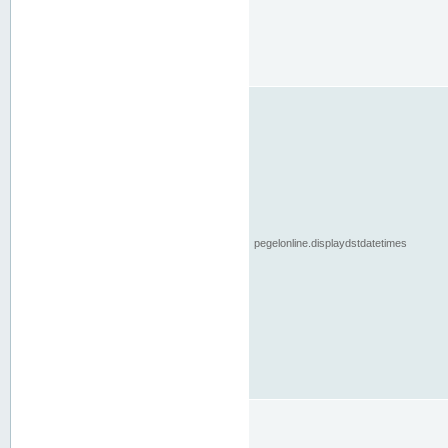
pegelonline.displaydstdatetimes