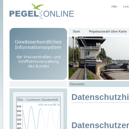
Hilfe
Link
Start
Pegelauswahl über Karte
Newsletter
Datenschutzh
Elbe - Cuxhaven Steubenhöft
Datenschutzer