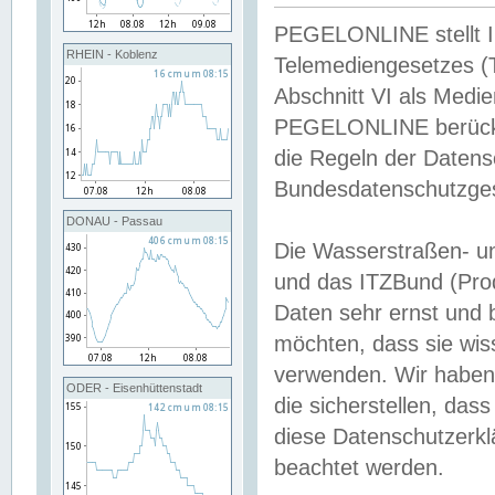
PEGELONLINE stellt Inh
RHEIN - Koblenz
Telemediengesetzes (
Abschnitt VI als Medie
PEGELONLINE berücksi
die Regeln der Date
Bundesdatenschutzge
DONAU - Passau
Die Wasserstraßen- u
und das ITZBund (Pro
Daten sehr ernst und 
möchten, dass sie wis
verwenden. Wir haben
ODER - Eisenhüttenstadt
die sicherstellen, das
diese Datenschutzerkl
beachtet werden.