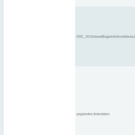
NSC_JOr0zbowdfkqgskdxhlvsebttsws
pegelonline.limitrelation