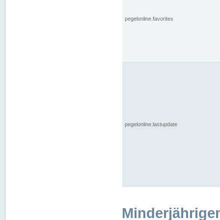
pegelonline.favorites
pegelonline.lastupdate
Minderjährige