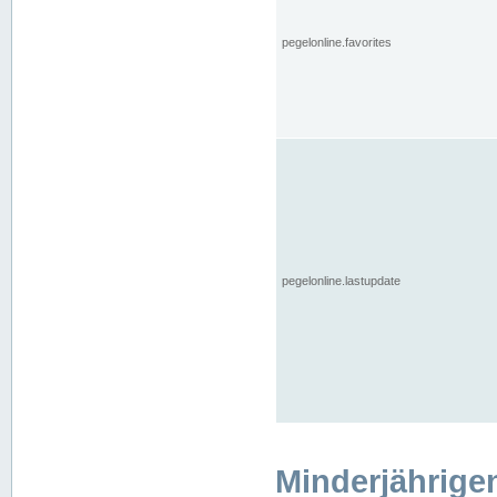
pegelonline.favorites
pegelonline.lastupdate
Minderjährige