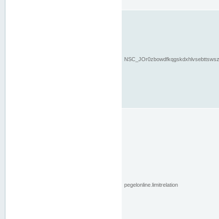
NSC_JOr0zbowdfkqgskdxhlvsebttsws
pegelonline.limitrelation