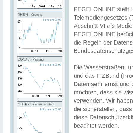
PEGELONLINE stellt Inh
RHEIN - Koblenz
Telemediengesetzes (
Abschnitt VI als Medie
PEGELONLINE berücksi
die Regeln der Date
Bundesdatenschutzge
DONAU - Passau
Die Wasserstraßen- u
und das ITZBund (Pro
Daten sehr ernst und 
möchten, dass sie wis
verwenden. Wir haben
ODER - Eisenhüttenstadt
die sicherstellen, das
diese Datenschutzerkl
beachtet werden.