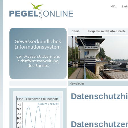
Hilfe
Link
Start
Pegelauswahl über Karte
Newsletter
Datenschutzh
Elbe - Cuxhaven Steubenhöft
Datenschutzer