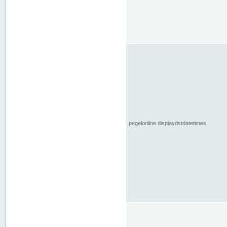
pegelonline.displaydstdatetimes