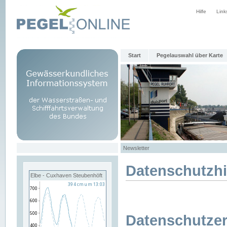
Hilfe
Link
Start
Pegelauswahl über Karte
Newsletter
Datenschutzh
Elbe - Cuxhaven Steubenhöft
Datenschutzer