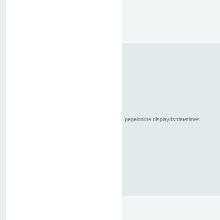
pegelonline.displaydstdatetimes