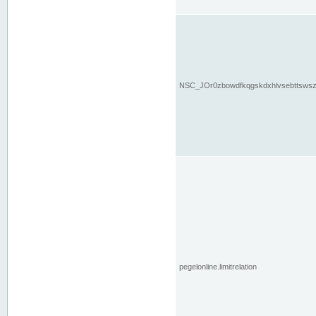
NSC_JOr0zbowdfkqgskdxhlvsebttsws
pegelonline.limitrelation