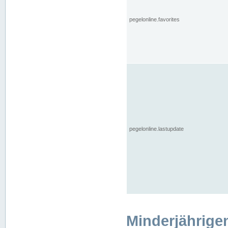
pegelonline.favorites
pegelonline.lastupdate
Minderjährige