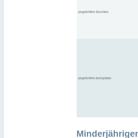
pegelonline.favorites
pegelonline.lastupdate
Minderjährige