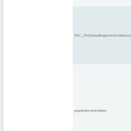
NSC_JOr0zbowdfkqgskdxhlvsebttsws
pegelonline.limitrelation