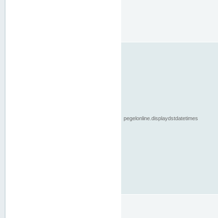
pegelonline.displaydstdatetimes