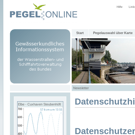
Hilfe
Link
Start
Pegelauswahl über Karte
Newsletter
Datenschutzh
Elbe - Cuxhaven Steubenhöft
Datenschutzer