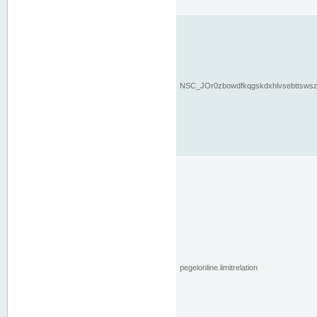
NSC_JOr0zbowdfkqgskdxhlvsebttsws
pegelonline.limitrelation