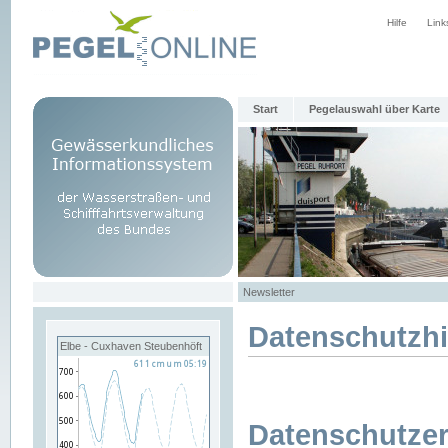
Hilfe
Link
Start
Pegelauswahl über Karte
Newsletter
Datenschutzh
Elbe - Cuxhaven Steubenhöft
Datenschutzer