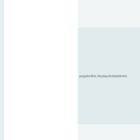
pegelonline.displaydstdatetimes