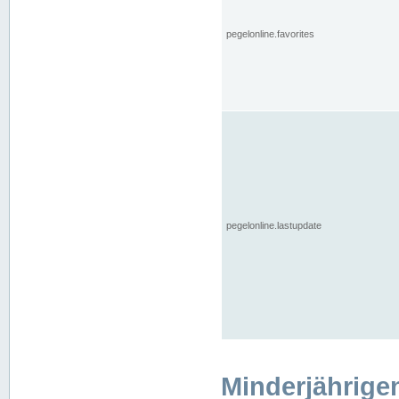
pegelonline.favorites
pegelonline.lastupdate
Minderjährige