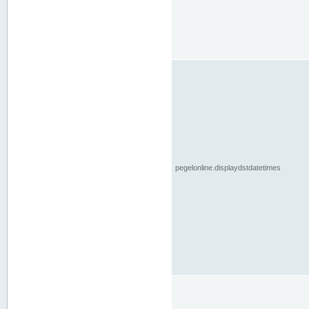
pegelonline.displaydstdatetimes