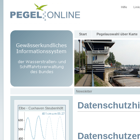
Hilfe
Link
Start
Pegelauswahl über Karte
Newsletter
Datenschutzh
Elbe - Cuxhaven Steubenhöft
Datenschutzer