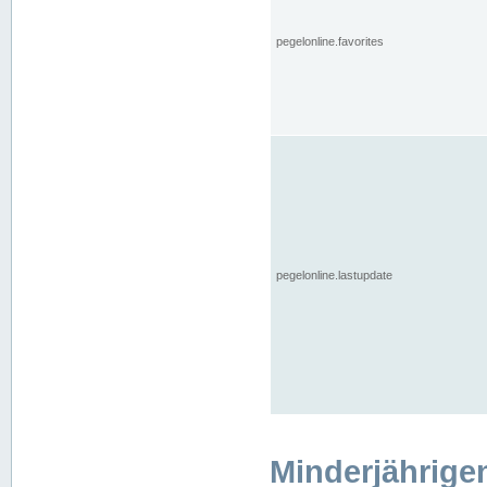
pegelonline.favorites
pegelonline.lastupdate
Minderjährige