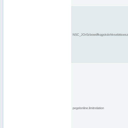
NSC_JOr0zbowdfkqgskdxhlvsebttsws
pegelonline.limitrelation