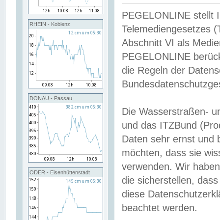
PEGELONLINE stellt Inh
RHEIN - Koblenz
Telemediengesetzes (
Abschnitt VI als Medie
PEGELONLINE berücksi
die Regeln der Date
Bundesdatenschutzge
DONAU - Passau
Die Wasserstraßen- u
und das ITZBund (Pro
Daten sehr ernst und 
möchten, dass sie wis
verwenden. Wir haben
ODER - Eisenhüttenstadt
die sicherstellen, das
diese Datenschutzerkl
beachtet werden.