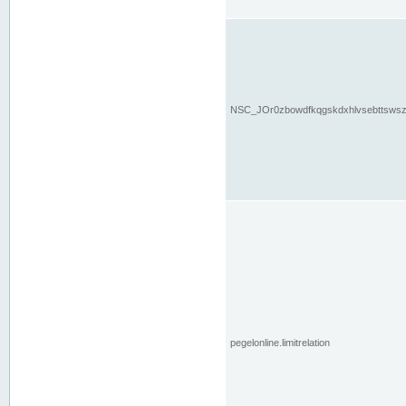
NSC_JOr0zbowdfkqgskdxhlvsebttsws
pegelonline.limitrelation