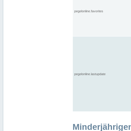
pegelonline.favorites
pegelonline.lastupdate
Minderjährige