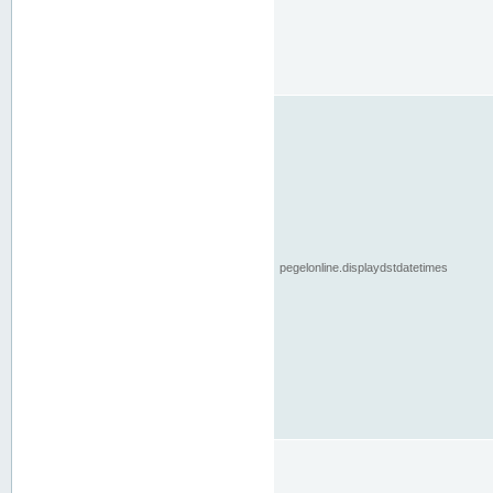
pegelonline.displaydstdatetimes