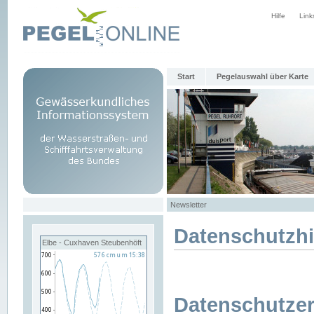
Hilfe
Link
Start
Pegelauswahl über Karte
Newsletter
Datenschutzh
Elbe - Cuxhaven Steubenhöft
Datenschutzer