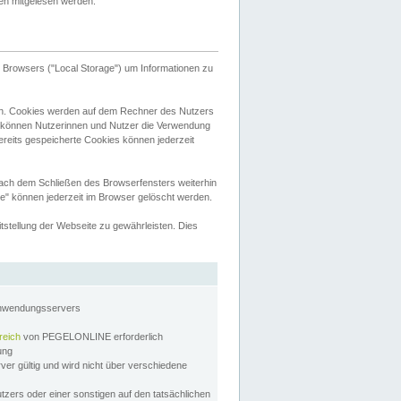
tten mitgelesen werden.
Browsers ("Local Storage") um Informationen zu
n. Cookies werden auf dem Rechner des Nutzers
 können Nutzerinnen und Nutzer die Verwendung
ereits gespeicherte Cookies können jederzeit
nach dem Schließen des Browserfensters weiterhin
e" können jederzeit im Browser gelöscht werden.
stellung der Webseite zu gewährleisten. Dies
Anwendungsservers
reich
von PEGELONLINE erforderlich
zung
rver gültig und wird nicht über verschiedene
utzers oder einer sonstigen auf den tatsächlichen