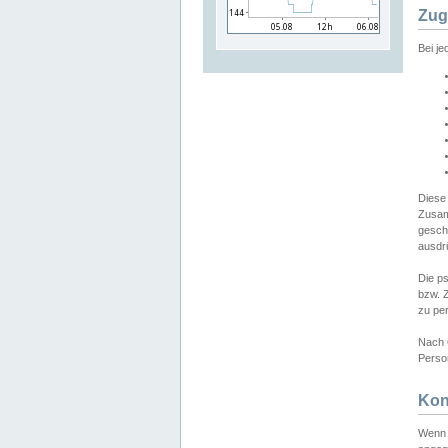
Zug
Bei j
Diese
Zusam
gesch
ausdrü
Die p
bzw. 
zu pe
Nach 
Person
Kon
Wenn 