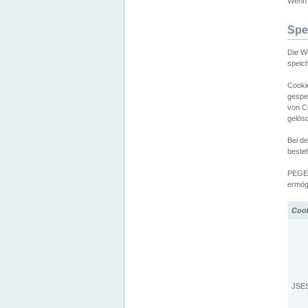
Wenn d
Spe
Die W
speic
Cooki
gespe
von C
gelös
Bei d
beste
PEGEL
ermögl
Coo
JSE