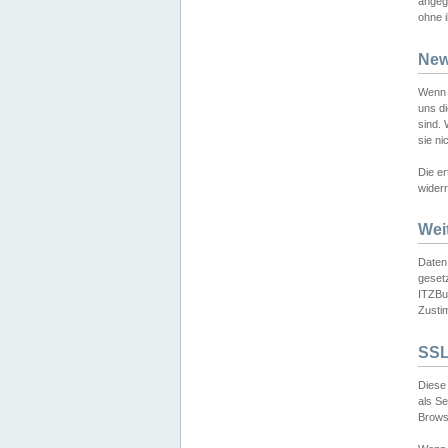
angeg
ohne i
New
Wenn 
uns d
sind.
sie ni
Die er
widerr
Wei
Daten,
gesetz
ITZBun
Zusti
SSL
Diese 
als S
Browse