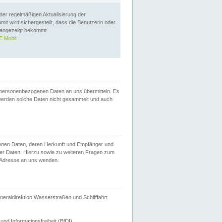
 der regelmäßigen Aktualisierung der
omit wird sichergestellt, dass die Benutzerin oder
 angezeigt bekommt.
 Mobil
 personenbezogenen Daten an uns übermitteln. Es
werden solche Daten nicht gesammelt und auch
ogenen Daten, deren Herkunft und Empfänger und
er Daten. Hierzu sowie zu weiteren Fragen zum
 Adresse an uns wenden.
neraldirektion Wasserstraßen und Schifffahrt
nd Informationsfreiheit (BfDI).