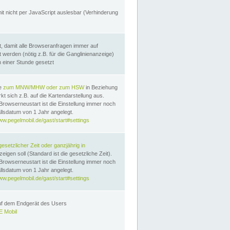
it nicht per JavaScript auslesbar (Verhinderung
, damit alle Browseranfragen immer auf
erden (nötig z.B. für die Ganglinienanzeige)
n einer Stunde gesetzt
te
zum MNW/MHW oder zum HSW
in Beziehung
t sich z.B. auf die Kartendarstellung aus.
Browserneustart ist die Einstellung immer noch
llsdatum von 1 Jahr angelegt.
ww.pegelmobil.de/gast/start#settings
gesetzlicher Zeit oder ganzjährig in
eigen soll (Standard ist die gesetzliche Zeit).
Browserneustart ist die Einstellung immer noch
llsdatum von 1 Jahr angelegt.
ww.pegelmobil.de/gast/start#settings
auf dem Endgerät des Users
 Mobil