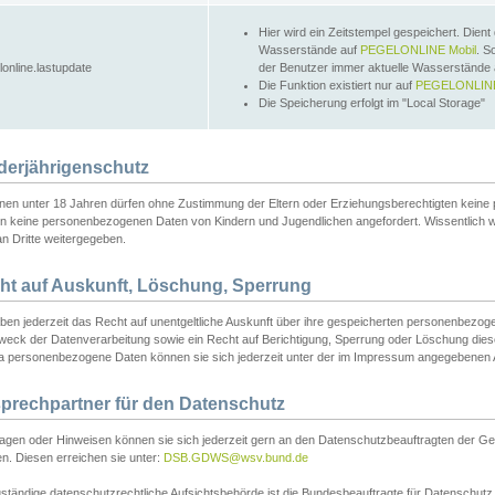
Hier wird ein Zeitstempel gespeichert. Dient
Wasserstände auf
PEGELONLINE Mobil
. S
lonline.lastupdate
der Benutzer immer aktuelle Wasserstände
Die Funktion existiert nur auf
PEGELONLINE
Die Speicherung erfolgt im "Local Storage"
derjährigenschutz
nen unter 18 Jahren dürfen ohne Zustimmung der Eltern oder Erziehungsberechtigten keine
n keine personenbezogenen Daten von Kindern und Jugendlichen angefordert. Wissentlich 
an Dritte weitergegeben.
ht auf Auskunft, Löschung, Sperrung
aben jederzeit das Recht auf unentgeltliche Auskunft über ihre gespeicherten personenbez
weck der Datenverarbeitung sowie ein Recht auf Berichtigung, Sperrung oder Löschung dies
 personenbezogene Daten können sie sich jederzeit unter der im Impressum angegebenen
prechpartner für den Datenschutz
ragen oder Hinweisen können sie sich jederzeit gern an den Datenschutzbeauftragten der Ge
n. Diesen erreichen sie unter:
DSB.GDWS@wsv.bund.de
ständige datenschutzrechtliche Aufsichtsbehörde ist die Bundesbeauftragte für Datenschutz u