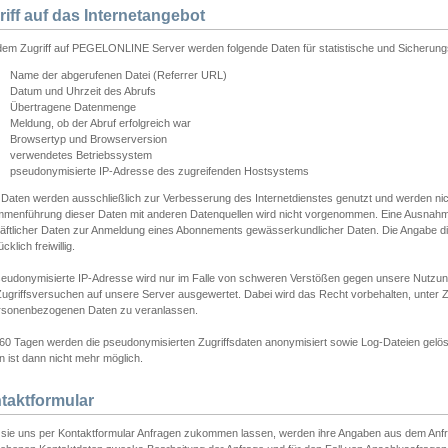
riff auf das Internetangebot
edem Zugriff auf PEGELONLINE Server werden folgende Daten für statistische und Sicherun
Name der abgerufenen Datei (Referrer URL)
Datum und Uhrzeit des Abrufs
Übertragene Datenmenge
Meldung, ob der Abruf erfolgreich war
Browsertyp und Browserversion
verwendetes Betriebssystem
pseudonymisierte IP-Adresse des zugreifenden Hostsystems
 Daten werden ausschließlich zur Verbesserung des Internetdienstes genutzt und werden ni
menführung dieser Daten mit anderen Datenquellen wird nicht vorgenommen. Eine Ausnahme 
äftlicher Daten zur Anmeldung eines Abonnements gewässerkundlicher Daten. Die Angabe die
cklich freiwillig.
seudonymisierte IP-Adresse wird nur im Falle von schweren Verstößen gegen unsere Nutzun
Zugriffsversuchen auf unsere Server ausgewertet. Dabei wird das Recht vorbehalten, unter Z
rsonenbezogenen Daten zu veranlassen.
60 Tagen werden die pseudonymisierten Zugriffsdaten anonymisiert sowie Log-Dateien gelösc
 ist dann nicht mehr möglich.
taktformular
sie uns per Kontaktformular Anfragen zukommen lassen, werden ihre Angaben aus dem Anfrag