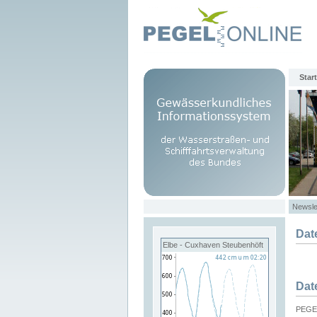
Start
Newsle
Dat
Elbe - Cuxhaven Steubenhöft
Dat
PEGEL