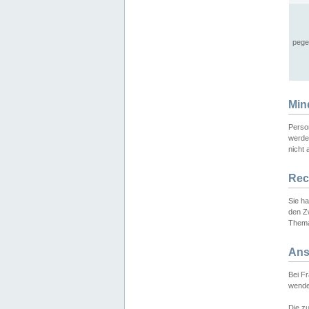
pege
Min
Perso
werde
nicht 
Rec
Sie h
den Z
Thema
Ans
Bei F
wende
Die zu