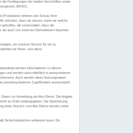
 die Festlegungen der beiden Vorschriften sowie
hutzgesetz (BDSG).
 (Produktion) nehmen den Schutz ihrer
ir möchten, dass sie wissen, wann wir welche
etroffen, die sicherstellen, dass die
 als auch von externen Dienstleistern beachtet
ologien, um unseren Service für sie zu
fehlen wir Ihnen, sich diese
endownload werden Informationen zu diesen
ogen und werden ausschließlich in anonymisierter
verbessern. Auch werden diese Nutzungsdaten
ie pseudonymisierten Zugriffsdaten anonymisiert.
her Daten zur Anmeldung am Abo-Dienst. Die Angabe
 nicht an Dritte weitergegeben. Die Speicherung
dung eines Nutzers vom Abo-Dienst werden seine
il) Sicherheitslücken aufweisen kann. Ein