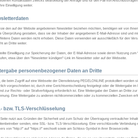
ebenen Kontaktdaten zwecks Bearbeitung der Anfrage und für den Fall von Anschlussfragen b
hre Einwilligung weiter.
sletterdaten
sie den auf der Website angebotenen Newsletter beziehen möchten, benötigen wir von Ihnen
ie Überprüfung gestatten, dass sie der Inhaber der angegebenen E-Mail-Adresse sind und m
 Weitere Daten werden nicht erhoben. Diese Daten verwenden wir ausschließlich für den Ver
cht an Dritte weiter.
teilte Einwilligung zur Speicherung der Daten, der E-Mail-Adresse sowie deren Nutzung zum
ufen, etwa über den "Newsletter kündigen"-Link im Newsletter oder auf der Webseite.
tergabe personenbezogener Daten an Dritte
 die beim Zugriff auf eine Webseite der Dienstleistung PEGELONLINE protokolliert worden sind
lich vorgeschrieben ist, durch eine Gerichtsentscheidung festgelegt oder die Weitergabe im Fa
d zur Rechts- oder Strafverfolgung erforderlich ist. Eine Weitergabe der Daten an Dritte zur 
mmung. Eine Weitergabe zu anderen nichtkommerziellen oder zu kommerziellen Zwecken erfol
- bzw. TLS-Verschlüsselung
Seite nutzt aus Gründen der Sicherheit und zum Schutz der Übertragung vertraulicher Inhalte
eitenbetreiber senden, eine SSL- bzw. TLS-Verschlüsselung. Eine verschlüsselte Verbindung 
rs von "http://" auf "https://" wechselt sowie am Schloss-Symbol in ihrer Browserzeile.