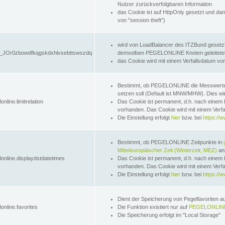
Nutzer zurückverfolgbaren Information
das Cookie ist auf HttpOnly gesetzt und dam
von "session theft")
wird von LoadBalancer des ITZBund gesetzt
JOr0zbowdfkqgskdxhlvsebttswszdq
demselben PEGELONLINE Knoten geleitetet w
das Cookie wird mit einem Verfallsdatum vo
Bestimmt, ob PEGELONLINE die Messwer
setzen soll (Default ist MNW/MHW). Dies wirk
online.limitrelation
Das Cookie ist permanent, d.h. nach einem 
vorhanden. Das Cookie wird mit einem Verfa
Die Einstellung erfolgt
hier
bzw. bei
https://w
Bestimmt, ob PEGELONLINE Zeitpunkte in
Mitteleuropäischer Zeit (Winterzeit, MEZ)
anz
lonline.displaydstdatetimes
Das Cookie ist permanent, d.h. nach einem 
vorhanden. Das Cookie wird mit einem Verfa
Die Einstellung erfolgt
hier
bzw. bei
https://w
Dient der Speicherung von Pegelfavoriten 
online.favorites
Die Funktion existiert nur auf
PEGELONLINE
Die Speicherung erfolgt im "Local Storage"