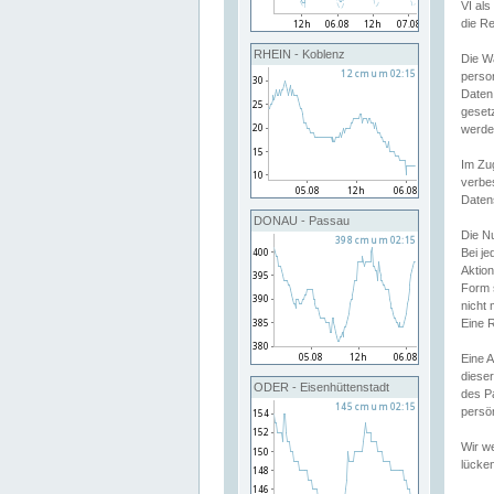
VI al
die R
RHEIN - Koblenz
Die W
perso
Daten
geset
werde
Im Zu
verbe
Daten
DONAU - Passau
Die N
Bei j
Aktion
Form 
nicht 
Eine R
Eine 
dieser
ODER - Eisenhüttenstadt
des P
persön
Wir we
lücken