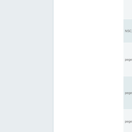
NSC_
pegel
pege
pegel