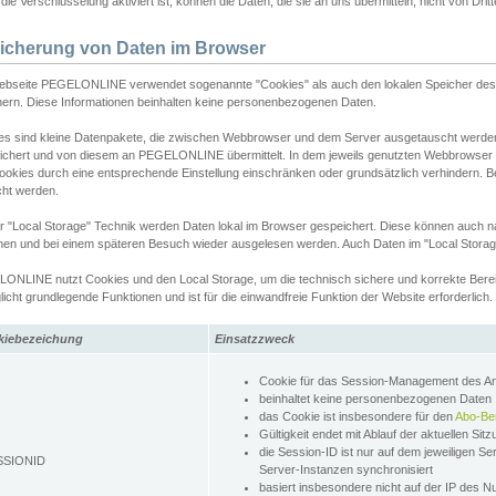
ie Verschlüsselung aktiviert ist, können die Daten, die sie an uns übermitteln, nicht von Dri
icherung von Daten im Browser
ebseite PEGELONLINE verwendet sogenannte "Cookies" als auch den lokalen Speicher des 
hern. Diese Informationen beinhalten keine personenbezogenen Daten.
es sind kleine Datenpakete, die zwischen Webbrowser und dem Server ausgetauscht werde
ichert und von diesem an PEGELONLINE übermittelt. In dem jeweils genutzten Webbrowser
ookies durch eine entsprechende Einstellung einschränken oder grundsätzlich verhindern. B
cht werden.
er "Local Storage" Technik werden Daten lokal im Browser gespeichert. Diese können auch 
hen und bei einem späteren Besuch wieder ausgelesen werden. Auch Daten im "Local Storag
ONLINE nutzt Cookies und den Local Storage, um die technisch sichere und korrekte Bereit
icht grundlegende Funktionen und ist für die einwandfreie Funktion der Website erforderlich.
kiebezeichung
Einsatzzweck
Cookie für das Session-Management des 
beinhaltet keine personenbezogenen Daten
das Cookie ist insbesondere für den
Abo-Be
Gültigkeit endet mit Ablauf der aktuellen Sit
die Session-ID ist nur auf dem jeweiligen Se
SSIONID
Server-Instanzen synchronisiert
basiert insbesondere nicht auf der IP des N