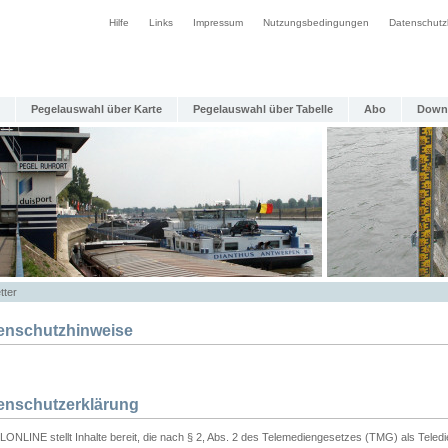
Hilfe
Links
Impressum
Nutzungsbedingungen
Datenschutz
Pegelauswahl über Karte
Pegelauswahl über Tabelle
Abo
Down
tter
enschutzhinweise
enschutzerklärung
ONLINE stellt Inhalte bereit, die nach § 2, Abs. 2 des Telemediengesetzes (TMG) als Teled