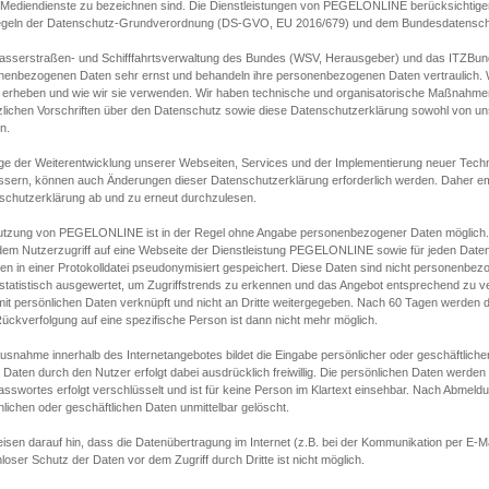
s Mediendienste zu bezeichnen sind. Die Dienstleistungen von PEGELONLINE berücksichtigen
egeln der Datenschutz-Grundverordnung (DS-GVO, EU 2016/679) und dem Bundesdatensc
asserstraßen- und Schifffahrtsverwaltung des Bundes (WSV, Herausgeber) und das ITZBund
nenbezogenen Daten sehr ernst und behandeln ihre personenbezogenen Daten vertraulich. W
 erheben und wie wir sie verwenden. Wir haben technische und organisatorische Maßnahmen g
zlichen Vorschriften über den Datenschutz sowie diese Datenschutzerklärung sowohl von uns
n.
ge der Weiterentwicklung unserer Webseiten, Services und der Implementierung neuer Techn
ssern, können auch Änderungen dieser Datenschutzerklärung erforderlich werden. Daher emp
schutzerklärung ab und zu erneut durchzulesen.
utzung von PEGELONLINE ist in der Regel ohne Angabe personenbezogener Daten möglich.
edem Nutzerzugriff auf eine Webseite der Dienstleistung PEGELONLINE sowie für jeden Dat
en in einer Protokolldatei pseudonymisiert gespeichert. Diese Daten sind nicht personenbez
statistisch ausgewertet, um Zugriffstrends zu erkennen und das Angebot entsprechend zu 
mit persönlichen Daten verknüpft und nicht an Dritte weitergegeben. Nach 60 Tagen werden d
ückverfolgung auf eine spezifische Person ist dann nicht mehr möglich.
Ausnahme innerhalb des Internetangebotes bildet die Eingabe persönlicher oder geschäftlic
 Daten durch den Nutzer erfolgt dabei ausdrücklich freiwillig. Die persönlichen Daten werden
asswortes erfolgt verschlüsselt und ist für keine Person im Klartext einsehbar. Nach Abmel
lichen oder geschäftlichen Daten unmittelbar gelöscht.
isen darauf hin, dass die Datenübertragung im Internet (z.B. bei der Kommunikation per E-Ma
loser Schutz der Daten vor dem Zugriff durch Dritte ist nicht möglich.