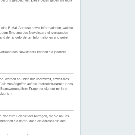
ei uns gespeichert. Diese Daten geben wir nicht
 eine E-Mail-Adresse sowie Informationen, welche
it dem Empfang des Newsletters einverstanden
sand der angeforderten Informationen und geben
 Versand des Newsletters können sie jederzeit
, werden an Dritte nur übermittelt, soweit dies
lle von Angriffen auf die Internetinfrastruktur des
Beantwortung ihrer Fragen erfolgt nur mit ihrer
gt nicht.
, wie zum Beispiel der Anfragen, die sie an uns
erkennen sie daran, dass die Adresszeile des