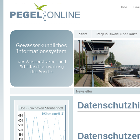
Hilfe
Link
Start
Pegelauswahl über Karte
Newsletter
Datenschutzh
Elbe - Cuxhaven Steubenhöft
Datenschutzer