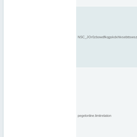
NSC_JOr0zbowdfkqgskdxhlvsebttsws
pegelonline.limitrelation