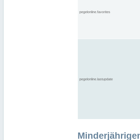
pegelonline.favorites
pegelonline.lastupdate
Minderjährige