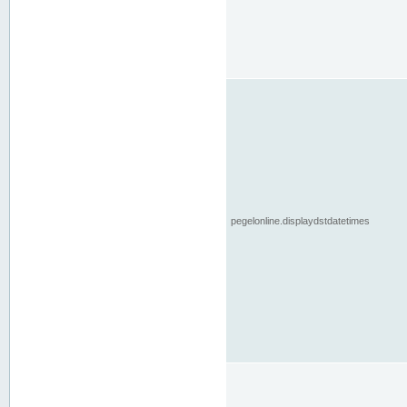
pegelonline.displaydstdatetimes