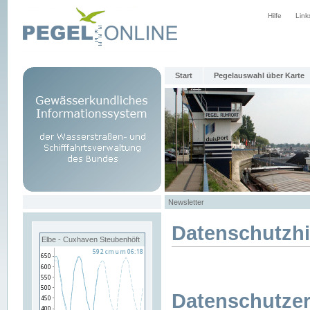
Hilfe
Link
Start
Pegelauswahl über Karte
Newsletter
Datenschutzh
Elbe - Cuxhaven Steubenhöft
Datenschutzer