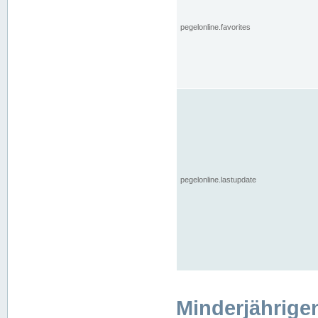
pegelonline.favorites
pegelonline.lastupdate
Minderjährige