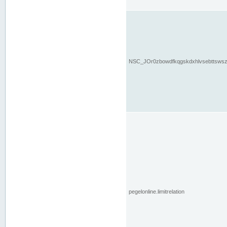
NSC_JOr0zbowdfkqgskdxhlvsebttsws
pegelonline.limitrelation