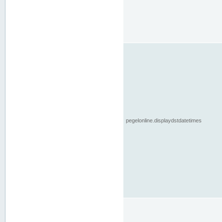
pegelonline.displaydstdatetimes