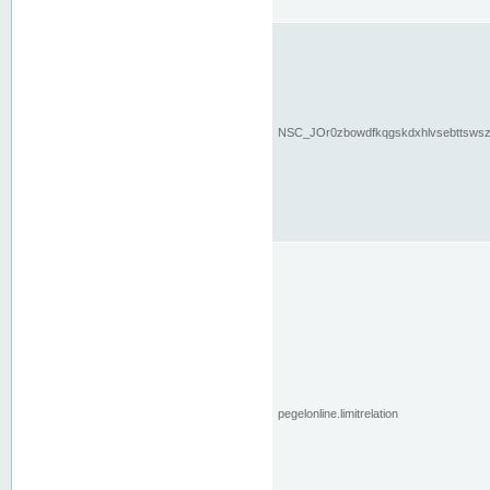
NSC_JOr0zbowdfkqgskdxhlvsebttsws
pegelonline.limitrelation