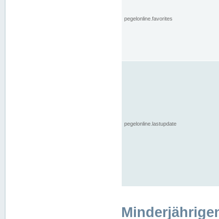
pegelonline.favorites
pegelonline.lastupdate
Minderjährige