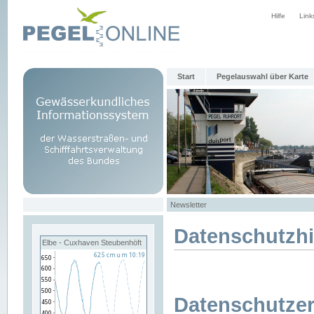
Hilfe
Link
Start
Pegelauswahl über Karte
Newsletter
Datenschutzh
Elbe - Cuxhaven Steubenhöft
Datenschutzer