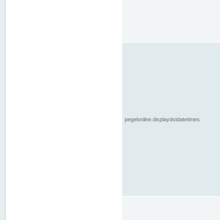
pegelonline.displaydstdatetimes