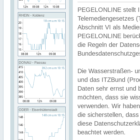
PEGELONLINE stellt Inh
RHEIN - Koblenz
Telemediengesetzes (
Abschnitt VI als Medie
PEGELONLINE berücksi
die Regeln der Date
Bundesdatenschutzge
DONAU - Passau
Die Wasserstraßen- u
und das ITZBund (Pro
Daten sehr ernst und 
möchten, dass sie wis
verwenden. Wir haben
ODER - Eisenhüttenstadt
die sicherstellen, das
diese Datenschutzerkl
beachtet werden.