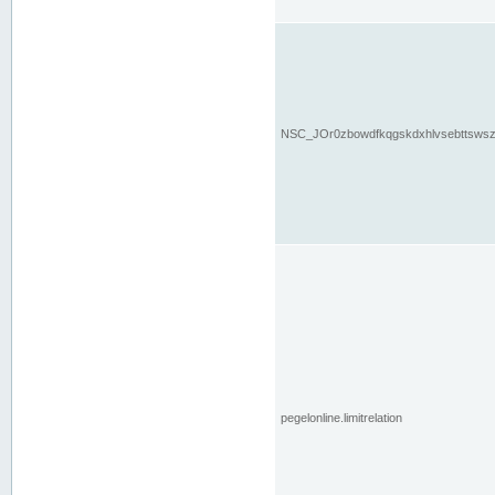
NSC_JOr0zbowdfkqgskdxhlvsebttsws
pegelonline.limitrelation