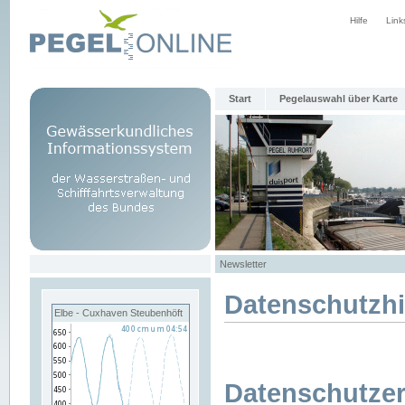
Hilfe
Link
Start
Pegelauswahl über Karte
Newsletter
Datenschutzh
Elbe - Cuxhaven Steubenhöft
Datenschutzer