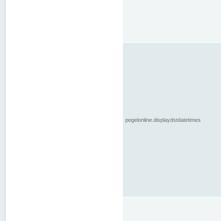
pegelonline.displaydstdatetimes