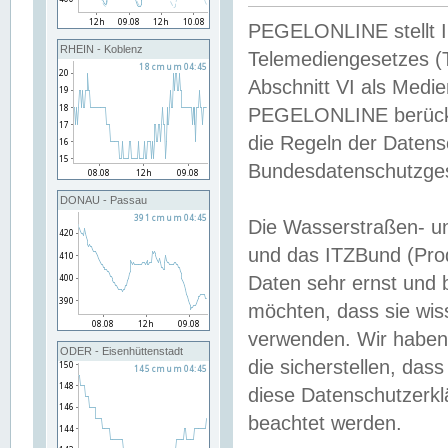
PEGELONLINE stellt Inh
RHEIN - Koblenz
Telemediengesetzes (
Abschnitt VI als Medie
PEGELONLINE berücksi
die Regeln der Date
Bundesdatenschutzge
DONAU - Passau
Die Wasserstraßen- u
und das ITZBund (Pro
Daten sehr ernst und 
möchten, dass sie wis
verwenden. Wir haben
ODER - Eisenhüttenstadt
die sicherstellen, das
diese Datenschutzerkl
beachtet werden.