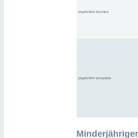
pegelonline.favorites
pegelonline.lastupdate
Minderjährige