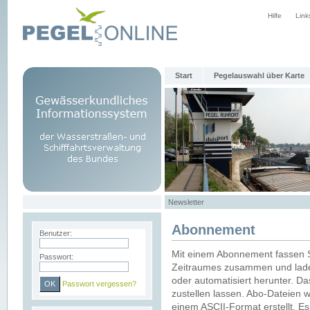
Hilfe
Link
Start
Pegelauswahl über Karte
Newsletter
Abonnement
Benutzer:
Mit einem Abonnement fassen S
Passwort:
Zeitraumes zusammen und laden
oder automatisiert herunter. Da
Passwort vergessen?
zustellen lassen. Abo-Dateien 
einem ASCII-Format erstellt. E