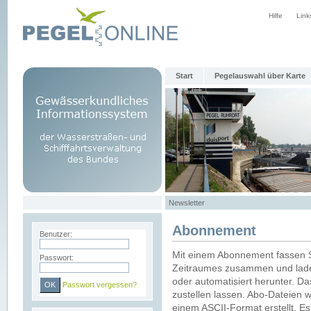
Hilfe
Link
Start
Pegelauswahl über Karte
Newsletter
Abonnement
Benutzer:
Mit einem Abonnement fassen S
Passwort:
Zeitraumes zusammen und laden
oder automatisiert herunter. Da
Passwort vergessen?
zustellen lassen. Abo-Dateien 
einem ASCII-Format erstellt. E