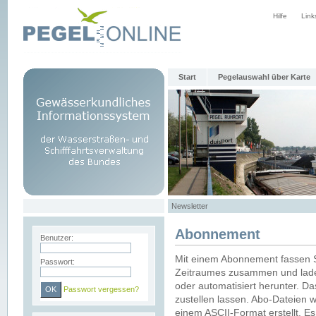
Hilfe
Link
Start
Pegelauswahl über Karte
Newsletter
Abonnement
Benutzer:
Mit einem Abonnement fassen S
Passwort:
Zeitraumes zusammen und laden
oder automatisiert herunter. Da
Passwort vergessen?
zustellen lassen. Abo-Dateien 
einem ASCII-Format erstellt. E