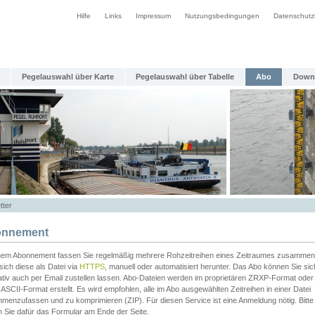
Hilfe
Links
Impressum
Nutzungsbedingungen
Datenschutz
Pegelauswahl über Karte
Pegelauswahl über Tabelle
Abo
Down
tter
nnement
inem Abonnement fassen Sie regelmäßig mehrere Rohzeitreihen eines Zeitraumes zusammen
sich diese als Datei via
HTTPS
, manuell oder automatisiert herunter. Das Abo können Sie sic
ativ auch per Email zustellen lassen. Abo-Dateien werden im proprietären ZRXP-Format oder 
ASCII-Format erstellt. Es wird empfohlen, alle im Abo ausgewählten Zeitreihen in einer Datei
menzufassen und zu komprimieren (ZIP). Für diesen Service ist eine Anmeldung nötig. Bitte
n Sie dafür das Formular am Ende der Seite.