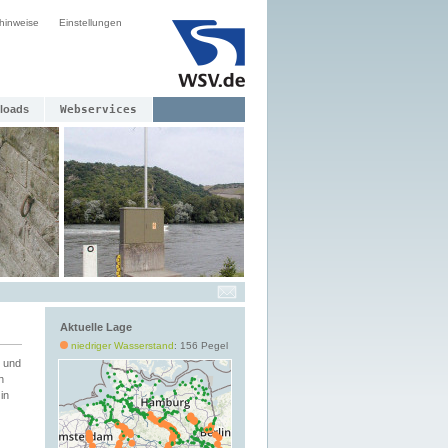
hinweise
Einstellungen
loads
Webservices
Aktuelle Lage
niedriger Wasserstand
: 156 Pegel
 und
h
in