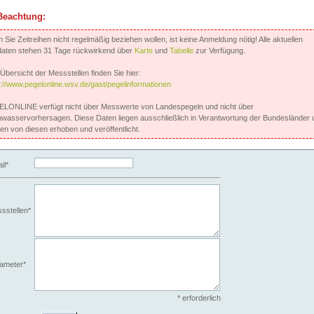
Beachtung:
Sie Zeitreihen nicht regelmäßig beziehen wollen, ist keine Anmeldung nötig! Alle aktuellen
aten stehen 31 Tage rückwirkend über
Karte
und
Tabelle
zur Verfügung.
Übersicht der Messstellen finden Sie hier:
s://www.pegelonline.wsv.de/gast/pegelinformationen
LONLINE verfügt nicht über Messwerte von Landespegeln und nicht über
wasservorhersagen. Diese Daten liegen ausschließlich in Verantwortung der Bundesländer 
en von diesen erhoben und veröffentlicht.
il*
sstellen*
ameter*
* erforderlich