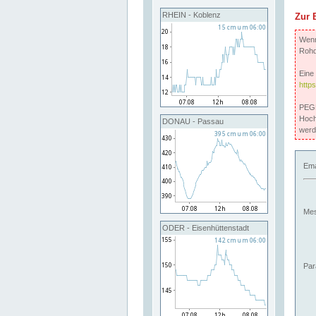
RHEIN - Koblenz
Zur 
Wenn 
Rohd
Eine 
http
PEGE
Hoch
DONAU - Passau
werd
Ema
Mes
ODER - Eisenhüttenstadt
Par