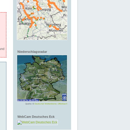
und
Niederschlagsradar
Quelle: ©
Deutscher Wetterdienst, Offenbach
WebCam Deutsches Eck