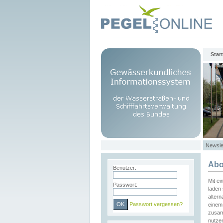
Start
Newsle
Abo
Benutzer:
Mit e
Passwort:
laden 
altern
Passwort vergessen?
einem 
zusam
nutze