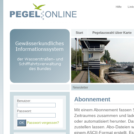
Hilfe
Link
Start
Pegelauswahl über Karte
Newsletter
Abonnement
Benutzer:
Mit einem Abonnement fassen S
Passwort:
Zeitraumes zusammen und laden
oder automatisiert herunter. Da
Passwort vergessen?
zustellen lassen. Abo-Dateien 
einem ASCII-Format erstellt. E