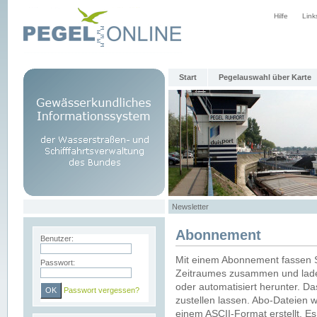
Hilfe
Link
Start
Pegelauswahl über Karte
Newsletter
Abonnement
Benutzer:
Mit einem Abonnement fassen S
Passwort:
Zeitraumes zusammen und laden
oder automatisiert herunter. Da
Passwort vergessen?
zustellen lassen. Abo-Dateien 
einem ASCII-Format erstellt. E