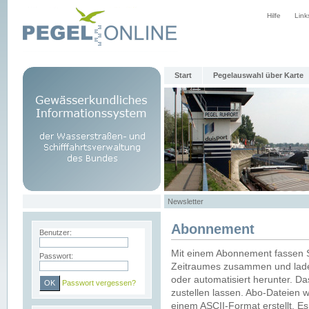
Hilfe
Link
Start
Pegelauswahl über Karte
Newsletter
Abonnement
Benutzer:
Mit einem Abonnement fassen S
Passwort:
Zeitraumes zusammen und laden
oder automatisiert herunter. Da
Passwort vergessen?
zustellen lassen. Abo-Dateien 
einem ASCII-Format erstellt. E