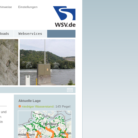
hinweise
Einstellungen
loads
Webservices
Aktuelle Lage
niedriger Wasserstand
: 145 Pegel
 und
h
in