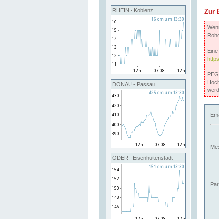
RHEIN - Koblenz
Zur 
Wenn 
Rohd
Eine 
http
PEGE
Hoch
DONAU - Passau
werd
Ema
Mes
ODER - Eisenhüttenstadt
Par