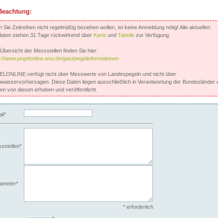
Beachtung:
Sie Zeitreihen nicht regelmäßig beziehen wollen, ist keine Anmeldung nötig! Alle aktuellen
aten stehen 31 Tage rückwirkend über
Karte
und
Tabelle
zur Verfügung.
Übersicht der Messstellen finden Sie hier:
s://www.pegelonline.wsv.de/gast/pegelinformationen
LONLINE verfügt nicht über Messwerte von Landespegeln und nicht über
wasservorhersagen. Diese Daten liegen ausschließlich in Verantwortung der Bundesländer 
en von diesen erhoben und veröffentlicht.
il*
sstellen*
ameter*
* erforderlich