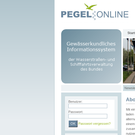
Start
Newsle
Abo
Benutzer:
Mit e
Passwort:
laden 
altern
Passwort vergessen?
einem 
zusam
nutze