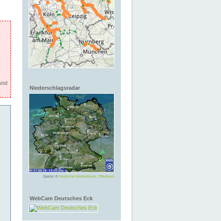
und
Niederschlagsradar
Quelle: ©
Deutscher Wetterdienst, Offenbach
WebCam Deutsches Eck