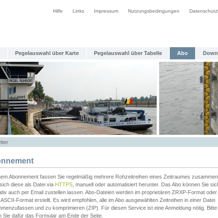
Hilfe
Links
Impressum
Nutzungsbedingungen
Datenschutz
Pegelauswahl über Karte
Pegelauswahl über Tabelle
Abo
Down
tter
nnement
inem Abonnement fassen Sie regelmäßig mehrere Rohzeitreihen eines Zeitraumes zusammen
sich diese als Datei via
HTTPS
, manuell oder automatisiert herunter. Das Abo können Sie sic
ativ auch per Email zustellen lassen. Abo-Dateien werden im proprietären ZRXP-Format oder 
ASCII-Format erstellt. Es wird empfohlen, alle im Abo ausgewählten Zeitreihen in einer Datei
menzufassen und zu komprimieren (ZIP). Für diesen Service ist eine Anmeldung nötig. Bitte
n Sie dafür das Formular am Ende der Seite.