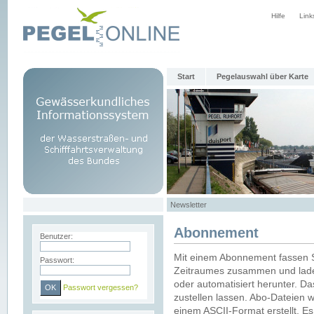
Hilfe
Link
Start
Pegelauswahl über Karte
Newsletter
Abonnement
Benutzer:
Mit einem Abonnement fassen S
Passwort:
Zeitraumes zusammen und laden
oder automatisiert herunter. Da
Passwort vergessen?
zustellen lassen. Abo-Dateien 
einem ASCII-Format erstellt. E