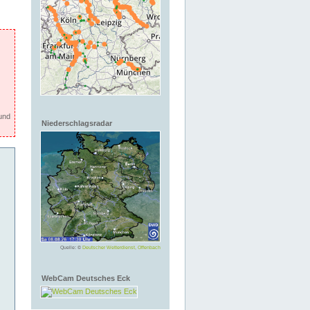
und
Niederschlagsradar
Quelle: ©
Deutscher Wetterdienst, Offenbach
WebCam Deutsches Eck