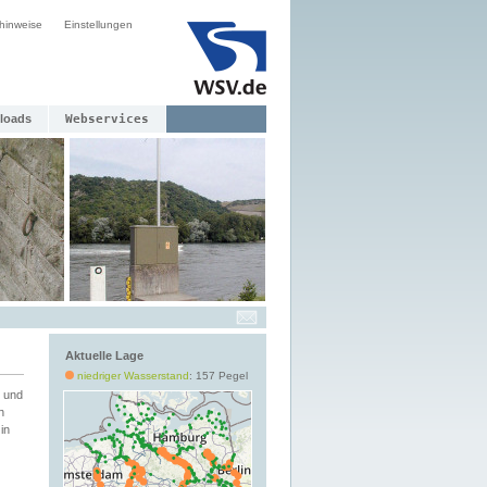
hinweise
Einstellungen
loads
Webservices
Aktuelle Lage
niedriger Wasserstand
: 157 Pegel
 und
h
in