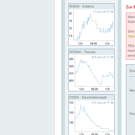
RHEIN - Koblenz
Zur 
Wenn 
Rohd
Eine 
http
PEGE
Hoch
DONAU - Passau
werd
Ema
Mes
ODER - Eisenhüttenstadt
Par