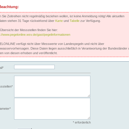
Beachtung:
Sie Zeitreihen nicht regelmäßig beziehen wollen, ist keine Anmeldung nötig! Alle aktuellen
aten stehen 31 Tage rückwirkend über
Karte
und
Tabelle
zur Verfügung.
Übersicht der Messstellen finden Sie hier:
s://www.pegelonline.wsv.de/gast/pegelinformationen
LONLINE verfügt nicht über Messwerte von Landespegeln und nicht über
wasservorhersagen. Diese Daten liegen ausschließlich in Verantwortung der Bundesländer 
en von diesen erhoben und veröffentlicht.
il*
sstellen*
ameter*
* erforderlich