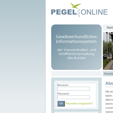
Start
Newsle
Abo
Benutzer:
Mit e
Passwort:
laden 
altern
Passwort vergessen?
einem 
zusam
nutze