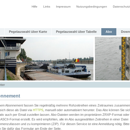
Hilfe
Links
Impressum
Nutzungsbedingungen
Datenschutz
Pegelauswahl über Karte
Pegelauswahl über Tabelle
Abo
Down
tter
nnement
inem Abonnement fassen Sie regelmäßig mehrere Rohzeitreihen eines Zeitraumes zusammen
sich diese als Datei via
HTTPS
, manuell oder automatisiert herunter. Das Abo können Sie sic
ativ auch per Email zustellen lassen. Abo-Dateien werden im proprietären ZRXP-Format oder 
ASCII-Format erstellt. Es wird empfohlen, alle im Abo ausgewählten Zeitreihen in einer Datei
menzufassen und zu komprimieren (ZIP). Für diesen Service ist eine Anmeldung nötig. Bitte
n Sie dafür das Formular am Ende der Seite.